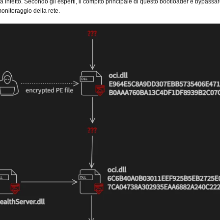
a infetto. Secondo gli esperti, il compito principale di questo bootloader è bypassar
monitoraggio della rete.