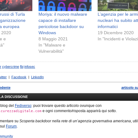
russi di Turla
Moriya: il nuovo malware
L’agenzia per le arm
organizzazione
capace di installare
nucleari ha subito at
va europea
pericolose backdoor su
informatici
e 2020
Windows
19 Dicembre 2020
e e
8 Maggio 2021
In "Incidenti e Violaz
tà"
In "Malware e
Vulnerabilità"
r
cybercrime
fbi
infosec
itter
|
Facebook
|
LinkedIn
cedente
articolo s
LLA DISCUSSIONE
 blog del
Fediverso
: puoi trovare questo articolo ovunque con
e ogni commento/risposta apparirà qui sotto.
icurezzadigitale.com
mmentare su
Scoperta backdoor nella rete di un’agenzia governativa americana
, uti
 sul
Forum
.
mmunity