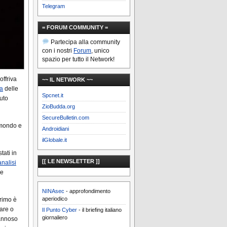
Telegram
= FORUM COMMUNITY =
Partecipa alla community
con i nostri
Forum
, unico
spazio per tutto il Network!
offriva
~~ IL NETWORK ~~
za
delle
Spcnet.it
uto
ZioBudda.org
SecureBulletin.com
l mondo e
Androidiani
ilGlobale.it
tati in
[[ LE NEWSLETTER ]]
analisi
re
NINAsec
- approfondimento
aperiodico
primo è
care o
Il Punto Cyber
- il briefing italiano
giornaliero
dannoso