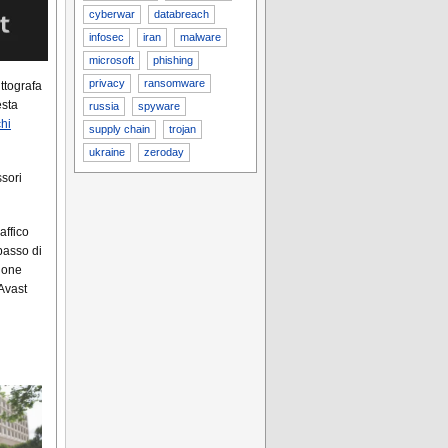
cyberwar
databreach
infosec
iran
malware
microsoft
phishing
privacy
ransomware
ttografa
esta
russia
spyware
chi
supply chain
trojan
ukraine
zeroday
ssori
affico
passo di
ione
 Avast