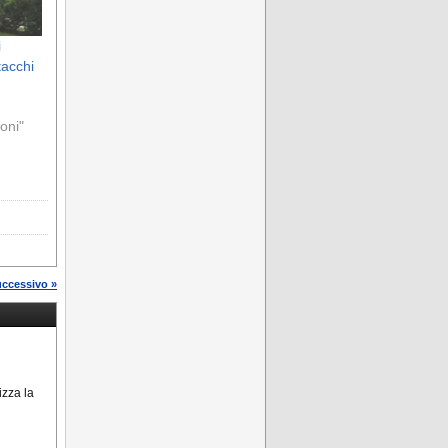
i
tacchi
ioni"
uccessivo »
lizza la