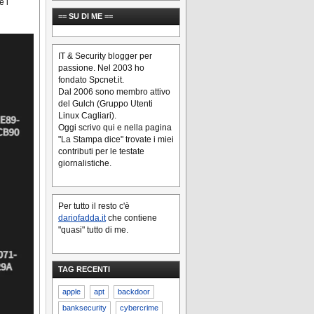
e i
== SU DI ME ==
IT & Security blogger per
passione. Nel 2003 ho
fondato Spcnet.it.
Dal 2006 sono membro attivo
del Gulch (Gruppo Utenti
Linux Cagliari).
Oggi scrivo qui e nella pagina
"La Stampa dice" trovate i miei
contributi per le testate
giornalistiche.
Per tutto il resto c'è
dariofadda.it
che contiene
"quasi" tutto di me.
TAG RECENTI
apple
apt
backdoor
banksecurity
cybercrime