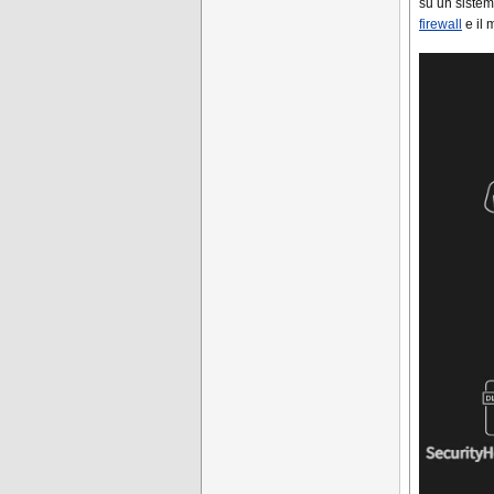
su un sistem
firewall
e il 