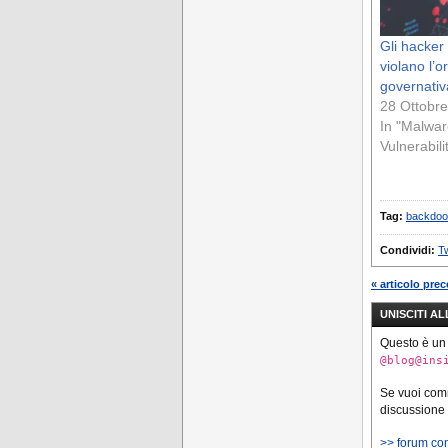
Gli hacker 
violano l’
governati
28 Ottobr
In "Malwar
Vulnerabili
Tag:
backdoo
Condividi:
Tw
« articolo pre
UNISCITI A
Questo è un
@blog@ins
Se vuoi co
discussione
>> forum co