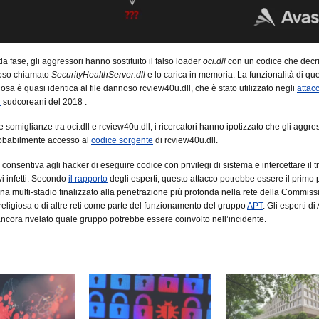
a fase, gli aggressori hanno sostituito il falso loader
oci.dll
con un codice che decri
noso chiamato
SecurityHealthServer.dll
e lo carica in memoria. La funzionalità di qu
osa è quasi identica al file dannoso rcview40u.dll, che è stato utilizzato negli
attac
n
sudcoreani del 2018 .
 somiglianze tra oci.dll e rcview40u.dll, i ricercatori hanno ipotizzato che gli aggre
obabilmente accesso al
codice sorgente
di rcview40u.dll.
onsentiva agli hacker di eseguire codice con privilegi di sistema e intercettare il tr
vi infetti. Secondo
il rapporto
degli esperti, questo attacco potrebbe essere il primo 
 multi-stadio finalizzato alla penetrazione più profonda nella rete della Commiss
à religiosa o di altre reti come parte del funzionamento del gruppo
APT
. Gli esperti di
cora rivelato quale gruppo potrebbe essere coinvolto nell’incidente.