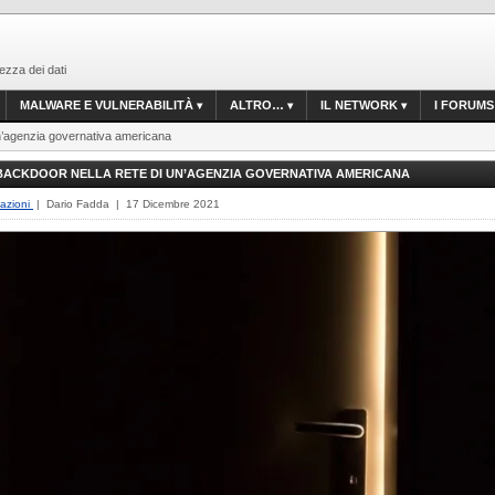
ezza dei dati
MALWARE E VULNERABILITÀ
ALTRO…
IL NETWORK
I FORUMS
un’agenzia governativa americana
BACKDOOR NELLA RETE DI UN’AGENZIA GOVERNATIVA AMERICANA
lazioni
| Dario Fadda | 17 Dicembre 2021