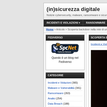
(in)sicurezza digitale
Notizie cybersecurity, malware, ransomware e sicur
INCIDENTI E VIOLAZIONI
RANSOMWARE
Home
> Articolo > Scoperta backdoor nella rete di 
FEDIVERSO
SCOPERTA 
Incidenti e Vio
Questo è un blog nel
Fediverso
CATEGORIE
Incidenti e Violazioni
(365)
Malware e Vulnerabilità
(341)
Ransomware
(263)
Analisi
(254)
Data Breach
(188)