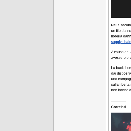
Nella second
un file dan
libreria dann
supply chai
A causa delle
avessero pr
La backdoor c
dai dispositi
una campagna
sulla libert
non hanno an
Correlati