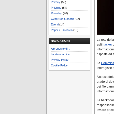
Privacy
(59)
Phishing
(54)
Roundup
(40)
CyberSec Generic
(22)
Eventi
(14)
Paper.li – Archivio
(13)
La rete del
NAVIGAZIONE
agli
hacker
p
A proposito di…
informazioni
risposte ed a
La stampa dice
Privacy Policy
La
Commissi
Cookie Policy
interagisce 
A causa dell
grado di det
dei file dann
informazioni
La backdoor 
responsabile
inviare pacc