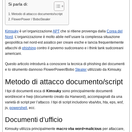
Si parla di:
Metodo di attacco documento/script
FlowerPower / BoboStealer
Kimsuky
è un’organizzazione
APT
che si ritiene provenga dalla
Corea del
Nord
. L’organizzazione è molto abile nell’usare la complessa situazione
geopolitica nel nord-est asiatico per creare esche e lancia frequentemente
attacchi di
phishing
contro il governo sudcoreano e i think tank sudcoreani
americani.
Questo articolo introdurrà a conoscere la tecnica di phishing dei documenti
e lo strumento dannoso FlowerPower/Bobo
Stealer
utilizzato da Kimsuky.
Metodo di attacco documento/script
I tipi di documenti esca di
Kimsuky
sono principalmente documenti
word/excel e hwp (documento creato da Hanword), accompagnati da una
varietà di script per l’attacco. I tipi di script includono vba/vbs, hta, eps, wsf,
js,
powershell
, ecc.
Documenti d’ufficio
Kimsuky utilizza principalmente
macro vba word+malicious
per attaccare,