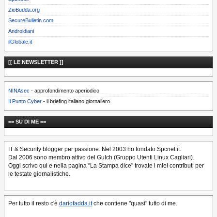
ZioBudda.org
SecureBulletin.com
Androidiani
ilGlobale.it
[[ LE NEWSLETTER ]]
NINAsec
- approfondimento aperiodico
Il Punto Cyber
- il briefing italiano giornaliero
== SU DI ME ==
IT & Security blogger per passione. Nel 2003 ho fondato Spcnet.it.
Dal 2006 sono membro attivo del Gulch (Gruppo Utenti Linux Cagliari).
Oggi scrivo qui e nella pagina "La Stampa dice" trovate i miei contributi per
le testate giornalistiche.
Per tutto il resto c'è
dariofadda.it
che contiene "quasi" tutto di me.