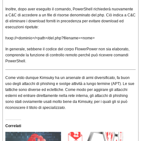
Inoltre, dopo aver eseguito il comando, PowerShell richiederà nuovamente
a C&C di accedere a un file di risorse denominato del.php. Ciò indica a C&C
di eliminare i download forniti in precedenza per evitare download ed
esecuzioni ripetute:
hxxp://<dominio>/<path>/del.php?filename=<nome>
In generale, sebbene il codice del corpo FlowerPower non sia elaborato,
comprende la funzione di controllo remoto perché può ricevere comandi
PowerShell.
Come visto dunque Kimsuky ha un arsenale di armi diversificato, fa buon
uso degli attacchi di phishing e svolge attività a lungo termine (APT). Le sue
tattiche sono diverse ed eclettiche. Come modo per aggirare gli attacchi
esterni ed entrare direttamente nella rete interna, gli attacchi di phishing
sono stati ovviamente usati molto bene da Kimsuky, per i quali gli si può
riconoscere il titolo di
specializzato
.
Correlati