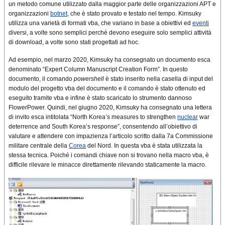
un metodo comune utilizzato dalla maggior parte delle organizzazioni APT e
organizzazioni
botnet
, che è stato provato e testato nel tempo. Kimsuky
utilizza una varietà di formati vba, che variano in base a obiettivi ed
eventi
diversi, a volte sono semplici perché devono eseguire solo semplici attività
di download, a volte sono stati progettati ad hoc.
Ad esempio, nel marzo 2020, Kimsuky ha consegnato un documento esca
denominato “Expert Column Manuscript Creation Form”. In questo
documento, il comando
powershell
è stato inserito nella casella di input del
modulo del progetto vba del documento e il comando è stato ottenuto ed
eseguito tramite vba e infine è stato scaricato lo strumento dannoso
FlowerPower. Quindi, nel giugno 2020, Kimsuky ha consegnato una lettera
di invito esca intitolata “North Korea’s measures to strengthen
nuclear
war
deterrence and South Korea’s response”, consentendo all’obiettivo di
valutare e attendere con impazienza l’articolo scritto dalla 7a Commissione
militare centrale della
Corea
del Nord. In questa vba è stata utilizzata la
stessa tecnica. Poiché i comandi chiave non si trovano nella macro vba, è
difficile rilevare le minacce direttamente rilevando staticamente la macro.