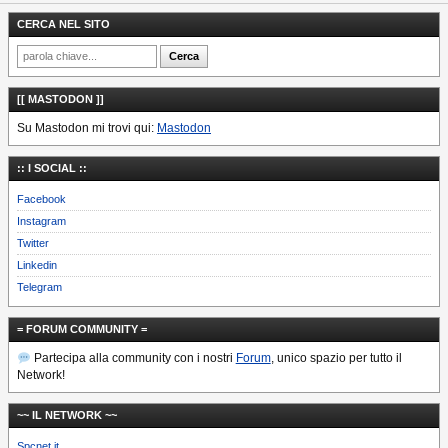
CERCA NEL SITO
[[ MASTODON ]]
Su Mastodon mi trovi qui:
Mastodon
:: I SOCIAL ::
Facebook
Instagram
Twitter
Linkedin
Telegram
= FORUM COMMUNITY =
Partecipa alla community con i nostri
Forum
, unico spazio per tutto il
Network!
~~ IL NETWORK ~~
Spcnet.it