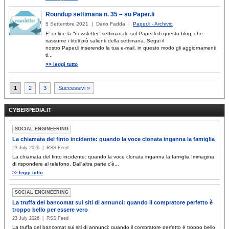
Roundup settimana n. 35 – su Paper.li
5 Settembre 2021 | Dario Fadda |
Paper.li - Archivio
E’ online la “newsletter” settimanale sul Paper.li di questo blog, che
riassume i titoli più salienti della settimana. Segui il
nostro Paper.li inserendo la tua e-mail, in questo modo gli aggiornamenti
ti...
>> leggi tutto
Paginazione
1
2
3
Successivi »
degli
CYBERPEDIA.IT
articoli
SOCIAL ENGINEERING
La chiamata del finto incidente: quando la voce clonata inganna la famiglia
23 July 2026 | RSS Feed
La chiamata del finto incidente: quando la voce clonata inganna la famiglia Immagina
di rispondere al telefono. Dall'altra parte c'è...
>> leggi tutto
SOCIAL ENGINEERING
La truffa del bancomat sui siti di annunci: quando il compratore perfetto è
troppo bello per essere vero
23 July 2026 | RSS Feed
La truffa del bancomat sui siti di annunci: quando il compratore perfetto è troppo bello