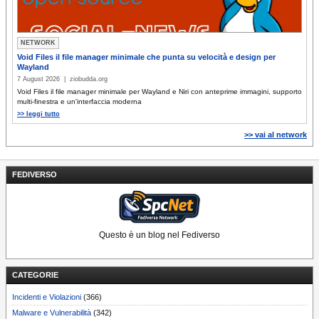
NETWORK
Void Files il file manager minimale che punta su velocità e design per
Wayland
7 August 2026 | ziobudda.org
Void Files il file manager minimale per Wayland e Niri con anteprime immagini, supporto
multi-finestra e un'interfaccia moderna
>> leggi tutto
>> vai al network
FEDIVERSO
Questo è un blog nel Fediverso
CATEGORIE
Incidenti e Violazioni
(366)
Malware e Vulnerabilità
(342)