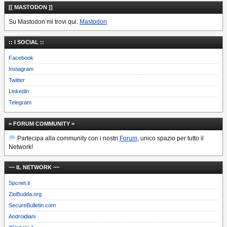
[[ MASTODON ]]
Su Mastodon mi trovi qui:
Mastodon
:: I SOCIAL ::
Facebook
Instagram
Twitter
Linkedin
Telegram
= FORUM COMMUNITY =
Partecipa alla community con i nostri
Forum
, unico spazio per tutto il
Network!
~~ IL NETWORK ~~
Spcnet.it
ZioBudda.org
SecureBulletin.com
Androidiani