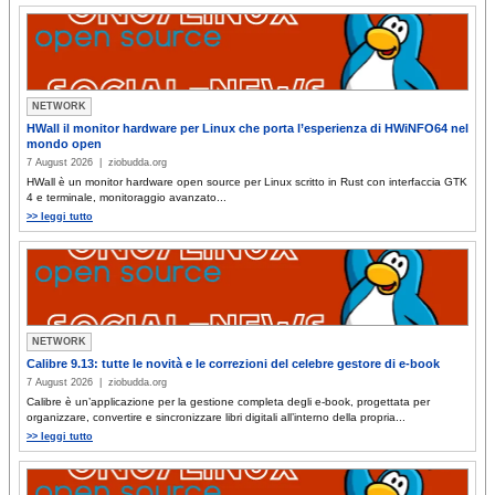
NETWORK
HWall il monitor hardware per Linux che porta l’esperienza di HWiNFO64 nel
mondo open
7 August 2026 | ziobudda.org
HWall è un monitor hardware open source per Linux scritto in Rust con interfaccia GTK
4 e terminale, monitoraggio avanzato...
>> leggi tutto
NETWORK
Calibre 9.13: tutte le novità e le correzioni del celebre gestore di e-book
7 August 2026 | ziobudda.org
Calibre è un’applicazione per la gestione completa degli e‑book, progettata per
organizzare, convertire e sincronizzare libri digitali all’interno della propria...
>> leggi tutto