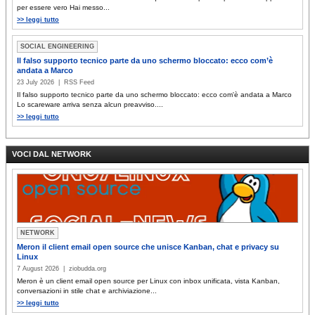
per essere vero Hai messo...
>> leggi tutto
SOCIAL ENGINEERING
Il falso supporto tecnico parte da uno schermo bloccato: ecco com’è
andata a Marco
23 July 2026 | RSS Feed
Il falso supporto tecnico parte da uno schermo bloccato: ecco com'è andata a Marco
Lo scareware arriva senza alcun preavviso....
>> leggi tutto
VOCI DAL NETWORK
NETWORK
Meron il client email open source che unisce Kanban, chat e privacy su
Linux
7 August 2026 | ziobudda.org
Meron è un client email open source per Linux con inbox unificata, vista Kanban,
conversazioni in stile chat e archiviazione...
>> leggi tutto