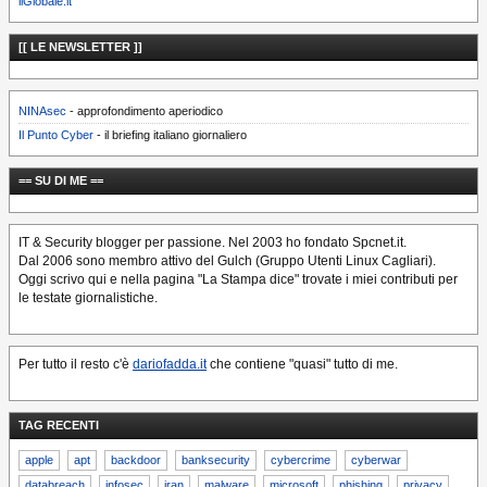
ilGlobale.it
[[ LE NEWSLETTER ]]
NINAsec
- approfondimento aperiodico
Il Punto Cyber
- il briefing italiano giornaliero
== SU DI ME ==
IT & Security blogger per passione. Nel 2003 ho fondato Spcnet.it.
Dal 2006 sono membro attivo del Gulch (Gruppo Utenti Linux Cagliari).
Oggi scrivo qui e nella pagina "La Stampa dice" trovate i miei contributi per
le testate giornalistiche.
Per tutto il resto c'è
dariofadda.it
che contiene "quasi" tutto di me.
TAG RECENTI
apple
apt
backdoor
banksecurity
cybercrime
cyberwar
databreach
infosec
iran
malware
microsoft
phishing
privacy