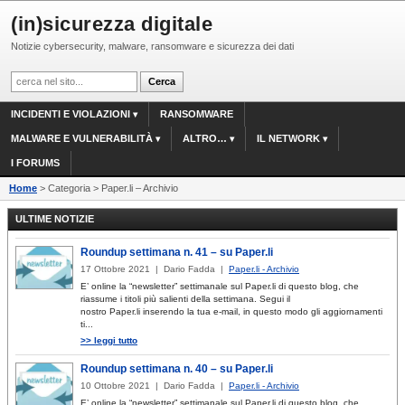
(in)sicurezza digitale
Notizie cybersecurity, malware, ransomware e sicurezza dei dati
INCIDENTI E VIOLAZIONI
RANSOMWARE
MALWARE E VULNERABILITÀ
ALTRO…
IL NETWORK
I FORUMS
Home
> Categoria > Paper.li – Archivio
ULTIME NOTIZIE
Roundup settimana n. 41 – su Paper.li
17 Ottobre 2021 | Dario Fadda |
Paper.li - Archivio
E’ online la “newsletter” settimanale sul Paper.li di questo blog, che
riassume i titoli più salienti della settimana. Segui il
nostro Paper.li inserendo la tua e-mail, in questo modo gli aggiornamenti
ti...
>> leggi tutto
Roundup settimana n. 40 – su Paper.li
10 Ottobre 2021 | Dario Fadda |
Paper.li - Archivio
E’ online la “newsletter” settimanale sul Paper.li di questo blog, che