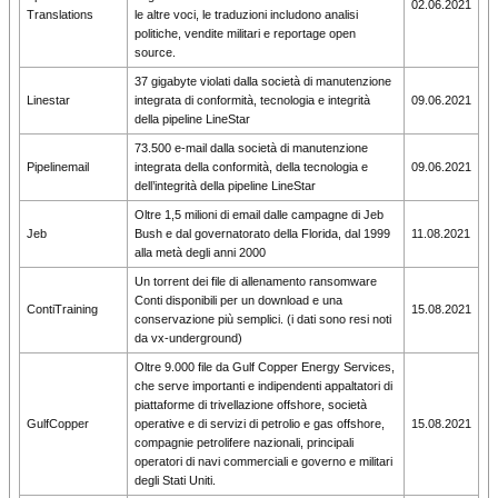
02.06.2021
Translations
le altre voci, le traduzioni includono analisi
politiche, vendite militari e reportage open
source.
37 gigabyte violati dalla società di manutenzione
Linestar
integrata di conformità, tecnologia e integrità
09.06.2021
della pipeline LineStar
73.500 e-mail dalla società di manutenzione
Pipelinemail
integrata della conformità, della tecnologia e
09.06.2021
dell’integrità della pipeline LineStar
Oltre 1,5 milioni di email dalle campagne di Jeb
Jeb
Bush e dal governatorato della Florida, dal 1999
11.08.2021
alla metà degli anni 2000
Un torrent dei file di allenamento ransomware
Conti disponibili per un download e una
ContiTraining
15.08.2021
conservazione più semplici. (i dati sono resi noti
da vx-underground)
Oltre 9.000 file da Gulf Copper Energy Services,
che serve importanti e indipendenti appaltatori di
piattaforme di trivellazione offshore, società
GulfCopper
operative e di servizi di petrolio e gas offshore,
15.08.2021
compagnie petrolifere nazionali, principali
operatori di navi commerciali e governo e militari
degli Stati Uniti.