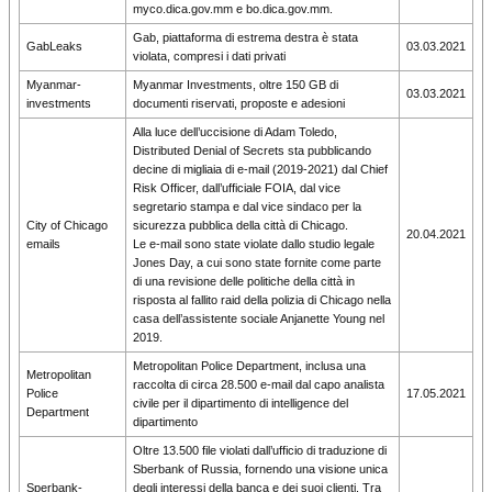
myco.dica.gov.mm e bo.dica.gov.mm.
Gab, piattaforma di estrema destra è stata
GabLeaks
03.03.2021
violata, compresi i dati privati
Myanmar-
Myanmar Investments, oltre 150 GB di
03.03.2021
investments
documenti riservati, proposte e adesioni
Alla luce dell’uccisione di Adam Toledo,
Distributed Denial of Secrets sta pubblicando
decine di migliaia di e-mail (2019-2021) dal Chief
Risk Officer, dall’ufficiale FOIA, dal vice
segretario stampa e dal vice sindaco per la
City of Chicago
sicurezza pubblica della città di Chicago.
20.04.2021
emails
Le e-mail sono state violate dallo studio legale
Jones Day, a cui sono state fornite come parte
di una revisione delle politiche della città in
risposta al fallito raid della polizia di Chicago nella
casa dell’assistente sociale Anjanette Young nel
2019.
Metropolitan Police Department, inclusa una
Metropolitan
raccolta di circa 28.500 e-mail dal capo analista
Police
17.05.2021
civile per il dipartimento di intelligence del
Department
dipartimento
Oltre 13.500 file violati dall’ufficio di traduzione di
Sberbank of Russia, fornendo una visione unica
Sperbank-
degli interessi della banca e dei suoi clienti. Tra