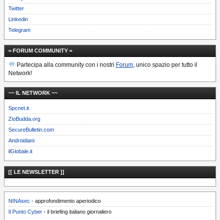
Twitter
Linkedin
Telegram
= FORUM COMMUNITY =
Partecipa alla community con i nostri
Forum
, unico spazio per tutto il
Network!
~~ IL NETWORK ~~
Spcnet.it
ZioBudda.org
SecureBulletin.com
Androidiani
ilGlobale.it
[[ LE NEWSLETTER ]]
NINAsec
- approfondimento aperiodico
Il Punto Cyber
- il briefing italiano giornaliero