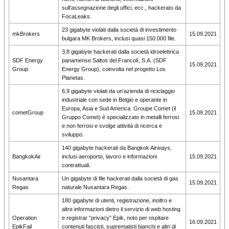
sull’assegnazione degli uffici, ecc., hackerato da
FocaLeaks.
23 gigabyte violati dalla società di investimento
mkBrokers
15.09.2021
bulgara MK Brokers, inclusi quasi 150.000 file.
3,8 gigabyte hackerati dalla società idroelettrica
SDF Energy
panamense Saltos del Francolí, S.A. (SDF
15.09.2021
Group
Energy Group), coinvolta nel progetto Los
Planetas.
6,9 gigabyte violati da un’azienda di riciclaggio
industriale con sede in Belgio e operante in
Europa, Asia e Sud America. Groupe Comet (il
cometGroup
15.09.2021
Gruppo Comet) è specializzato in metalli ferrosi
e non ferrosi e svolge attività di ricerca e
sviluppo.
140 gigabyte hackerati da Bangkok Airways,
BangkokAir
inclusi aeroporto, lavoro e informazioni
15.09.2021
contrattuali.
Nusantara
Un gigabyte di file hackerati dalla società di gas
15.09.2021
Regas
naturale Nusantara Regas.
180 gigabyte di utenti, registrazione, inoltro e
altre informazioni dietro il servizio di web hosting
Operation
e registrar “privacy” Epik, noto per ospitare
16.09.2021
EpikFail
contenuti fascisti, suprematisti bianchi e altri di