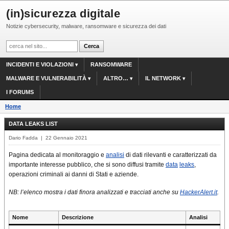
(in)sicurezza digitale
Notizie cybersecurity, malware, ransomware e sicurezza dei dati
INCIDENTI E VIOLAZIONI
RANSOMWARE
MALWARE E VULNERABILITÀ
ALTRO…
IL NETWORK
I FORUMS
Home
DATA LEAKS LIST
Dario Fadda | 22 Gennaio 2021
Pagina dedicata al monitoraggio e
analisi
di dati rilevanti e caratterizzati da
importante interesse pubblico, che si sono diffusi tramite
data
leaks
,
operazioni criminali ai danni di Stati e aziende.
NB: l’elenco mostra i dati finora analizzati e tracciati anche su
HackerAlert.it
.
Nome
Descrizione
Analisi