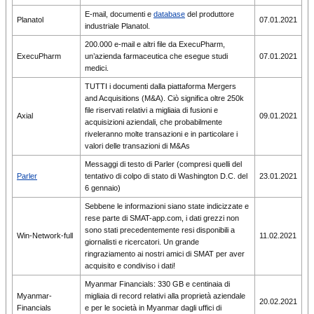
E-mail, documenti e
database
del produttore
Planatol
07.01.2021
industriale Planatol.
200.000 e-mail e altri file da ExecuPharm,
ExecuPharm
un’azienda farmaceutica che esegue studi
07.01.2021
medici.
TUTTI i documenti dalla piattaforma Mergers
and Acquisitions (M&A). Ciò significa oltre 250k
file riservati relativi a migliaia di fusioni e
Axial
09.01.2021
acquisizioni aziendali, che probabilmente
riveleranno molte transazioni e in particolare i
valori delle transazioni di M&As
Messaggi di testo di Parler (compresi quelli del
Parler
tentativo di colpo di stato di Washington D.C. del
23.01.2021
6 gennaio)
Sebbene le informazioni siano state indicizzate e
rese parte di SMAT-app.com, i dati grezzi non
sono stati precedentemente resi disponibili a
Win-Network-full
11.02.2021
giornalisti e ricercatori. Un grande
ringraziamento ai nostri amici di SMAT per aver
acquisito e condiviso i dati!
Myanmar Financials: 330 GB e centinaia di
Myanmar-
migliaia di record relativi alla proprietà aziendale
20.02.2021
Financials
e per le società in Myanmar dagli uffici di