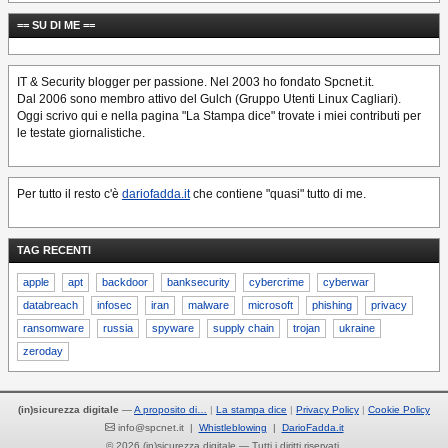
== SU DI ME ==
IT & Security blogger per passione. Nel 2003 ho fondato Spcnet.it.
Dal 2006 sono membro attivo del Gulch (Gruppo Utenti Linux Cagliari).
Oggi scrivo qui e nella pagina "La Stampa dice" trovate i miei contributi per
le testate giornalistiche.
Per tutto il resto c'è
dariofadda.it
che contiene "quasi" tutto di me.
TAG RECENTI
apple
apt
backdoor
banksecurity
cybercrime
cyberwar
databreach
infosec
iran
malware
microsoft
phishing
privacy
ransomware
russia
spyware
supply chain
trojan
ukraine
zeroday
(in)sicurezza digitale
—
A proposito di…
La stampa dice
Privacy Policy
Cookie Policy
info@spcnet.it |
Whistleblowing
|
DarioFadda.it
© 2026 (in)sicurezza digitale — Tutti i diritti riservati.