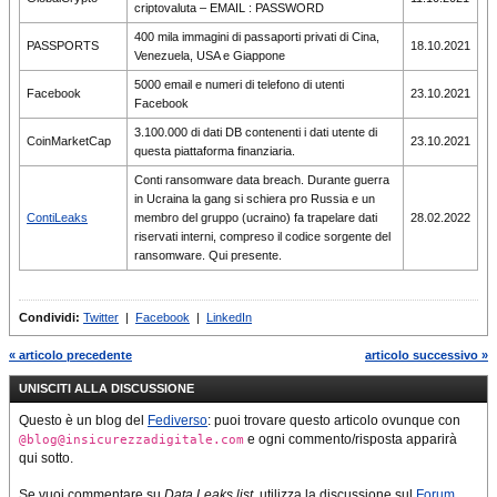
criptovaluta – EMAIL : PASSWORD
400 mila immagini di passaporti privati di Cina,
PASSPORTS
18.10.2021
Venezuela, USA e Giappone
5000 email e numeri di telefono di utenti
Facebook
23.10.2021
Facebook
3.100.000 di dati DB contenenti i dati utente di
CoinMarketCap
23.10.2021
questa piattaforma finanziaria.
Conti ransomware data breach. Durante guerra
in Ucraina la gang si schiera pro Russia e un
ContiLeaks
membro del gruppo (ucraino) fa trapelare dati
28.02.2022
riservati interni, compreso il codice sorgente del
ransomware. Qui presente.
Condividi:
Twitter
|
Facebook
|
LinkedIn
« articolo precedente
articolo successivo »
UNISCITI ALLA DISCUSSIONE
Questo è un blog del
Fediverso
: puoi trovare questo articolo ovunque con
e ogni commento/risposta apparirà
@blog@insicurezzadigitale.com
qui sotto.
Se vuoi commentare su
Data Leaks list
, utilizza la discussione sul
Forum
.