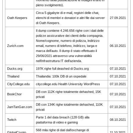
momento della pubblicazione le indagini erano in
pieno svolgimento).
Circa 5 gigabyte di e-mail, registri delle chat,
Oath Keepers
elenchi di membri e donatori e altri file dai server
27.09.2021
di Oath Keepers.
Il dump contiene 4.246.656 righe con i dati delle
polizze assicurative dei clienti della compagnia.
Nome/cognome, numero di polizza, indirizzo
Zurich.com
email, numero di telefono, indirizzo, targa e
06.10.2021
marca dell’auto. Il dump è stato effettuato il
29/06/2021 attraverso una vulnerabilità
nell’infrastruttura IT dell’azienda.
Ducks.org
197K righe full deashed di Ducks.org
07.10.2021
Thailand
Thailandia: 100k DB di un ospedale
07.10.2021
CityCollege.edu
citycollege.edu Health University WordPress
07.10.2021
DB con 112K righe totalmente dehashed, 15K
BookChor
07.10.2021
privati
DB con 134K righe totalmente dehashed, 110K
JamTanGan.com
07.10.2021
privati
Parte 1 del data breach (128 GB) alla
Twitch
08.10.2021
piattaforma di video e gaming
568 mila righe di dati dall’exchange di
GlobalCrypto
11.10.2021