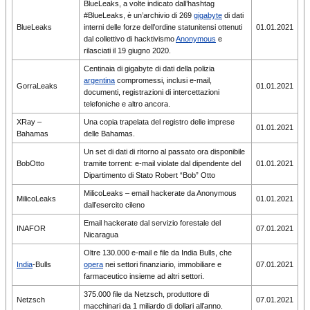
BlueLeaks, a volte indicato dall’hashtag
#BlueLeaks, è un’archivio di 269
gigabyte
di dati
BlueLeaks
interni delle forze dell’ordine statunitensi ottenuti
01.01.2021
dal collettivo di hacktivismo
Anonymous
e
rilasciati il ​​19 giugno 2020.
Centinaia di gigabyte di dati della polizia
argentina
compromessi, inclusi e-mail,
GorraLeaks
01.01.2021
documenti, registrazioni di intercettazioni
telefoniche e altro ancora.
XRay –
Una copia trapelata del registro delle imprese
01.01.2021
Bahamas
delle Bahamas.
Un set di dati di ritorno al passato ora disponibile
BobOtto
tramite torrent: e-mail violate dal dipendente del
01.01.2021
Dipartimento di Stato Robert “Bob” Otto
MilicoLeaks – email hackerate da Anonymous
MilicoLeaks
01.01.2021
dall’esercito cileno
Email hackerate dal servizio forestale del
INAFOR
07.01.2021
Nicaragua
Oltre 130.000 e-mail e file da India Bulls, che
India
-Bulls
opera
nei settori finanziario, immobiliare e
07.01.2021
farmaceutico insieme ad altri settori.
375.000 file da Netzsch, produttore di
Netzsch
07.01.2021
macchinari da 1 miliardo di dollari all’anno.