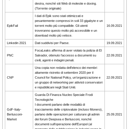
destra, nonché siti Web di molestie e doxing.
(Torrente originale)
I dati di Epik sono stati ottimizzati e
pesantemente compressi in soli 33 gigabyte e un
EpikFail
torrent molto più compatibile. Gli utenti
16.09.2021
troveranno questo molto più accessibile e un
download molto più veloce.
Linkedin 2021
Dati suddivisi per Paese.
19.09.2021
FocaLeaks afferma di aver violato la polizia di El
PNC
Salvador, ottenuto l’accesso a documenti su
22.09.2021
civili, agenti e indagini penali.
Una copia non redatta dell’elenco dei membri
altamente ristretto di settembre 2020 per il
CNP
Council for National Policy, un’organizzazione e
22.09.2021
un gruppo di networking per attivisti conservatori
e repubblicani negli Stati Uniti.
Guarda Di Finanza Nucleo Speciale Frodi
Tecnologiche
I documenti parlano delle modalità di
GdF-Italy-
tracciamento delle criptovalute (incluso Monero),
Berlusconi-
parlano delle operazioni per catturare gli admin
25.09.2021
Market
dei forum Deepsea e Berlusconi, nonché
documenti sull’operazione dell’Europol (al