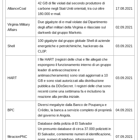
42 GB di file violati dal secondo produttore di
AllianceCoal
carbone negli Stati Uniti orientali, tra cui oltre
17.08.2021
180.000 e-mail.
Due gigabyte di e-mail violate dal Dipartimento
Virginia Military
degli affari militari della Virginia e rilasciate sul
02.09.2021
Affairs
darkweb dal gruppo Marketo.
100 gigabyte dal gruppo globale Shell di aziende
Shell
energetiche e petrolchimiche, hackerato da
03.09.2021
CL0P.
I file HART (registri delle chat e file allegati che
espongono il funzionamento interno di un gruppo
leader di antivaccinazione e
antimascheramento) sono stati aggiornati a 10
HART
03.09.2021
GB e sono stati autorizzati alla distribuzione
pubblica da DDoSecret. I registri delle chat sono
recenti come una settimana fa e includono la
reazione alla perdita iniziale.
Diversi megabyte dalla Banco de Poupança e
BPC
Crédito, la banca a servizio completo di proprietà
04.09.2021
del governo in Angola.
Database della polizia di El Salvador
Un presunto database di circa 37.000 poliziotti in
El Salvador, contenente numeri di identificazione,
filtracionPNC
07.09.2021
nomi, numeri di telefono, informazioni