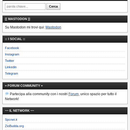
[[ MASTODON ]]
Su Mastodon mi trovi qui:
Mastodon
:: I SOCIAL ::
Facebook
Instagram
Twitter
Linkedin
Telegram
= FORUM COMMUNITY =
Partecipa alla community con i nostri
Forum
, unico spazio per tutto il
Network!
~~ IL NETWORK ~~
Spcnet.it
ZioBudda.org