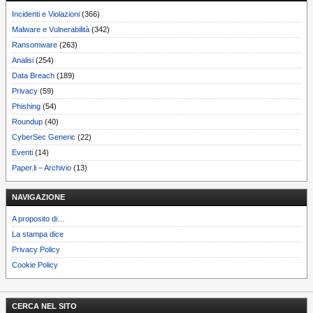
Incidenti e Violazioni
(366)
Malware e Vulnerabilità
(342)
Ransomware
(263)
Analisi
(254)
Data Breach
(189)
Privacy
(59)
Phishing
(54)
Roundup
(40)
CyberSec Generic
(22)
Eventi
(14)
Paper.li – Archivio
(13)
NAVIGAZIONE
A proposito di…
La stampa dice
Privacy Policy
Cookie Policy
CERCA NEL SITO