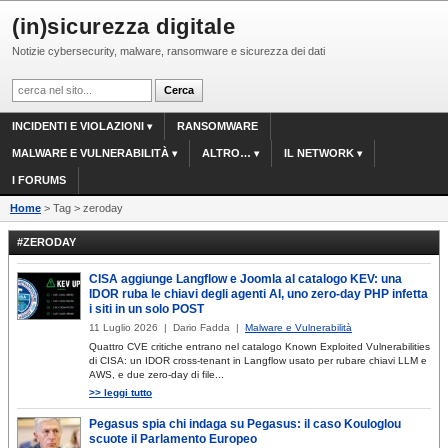
(in)sicurezza digitale
Notizie cybersecurity, malware, ransomware e sicurezza dei dati
INCIDENTI E VIOLAZIONI
RANSOMWARE
MALWARE E VULNERABILITÀ
ALTRO…
IL NETWORK
I FORUMS
Home
> Tag > zeroday
#ZERODAY
CISA aggiunge Langflow e Joomla al catalogo KEV: una
IDOR ruba le chiavi degli agenti AI, uno zero-day PHP infetta
i siti in un solo POST
11 Luglio 2026 | Dario Fadda |
Malware e Vulnerabilità
Quattro CVE critiche entrano nel catalogo Known Exploited Vulnerabilities
di CISA: un IDOR cross-tenant in Langflow usato per rubare chiavi LLM e
AWS, e due zero-day di file...
>> leggi tutto
Pegasus spia chi indaga su Pegasus: il caso Kouloglou
scuote il Parlamento Europeo