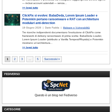
— inclusi account aziendali — senza...
>> leggi tutto
ClickFix si evolve: BabaDeda, Lorem Ipsum Loader e
Potemkin portano ransomware e RAT con architetture
modulari anti-detection
18 Giugno 2026 | Dario Fadda |
Malware e Vulnerabilità
Tre ricerche indipendenti documentano l'evoluzione di ClickFix come
framework di delivery ransomware di prima scelta: BabaDeda Loader,
Lorem Ipsum Loader (attribuito a Vanilla Tempest/Rhysida) e Potemkin
mostrano un'architettura...
>> leggi tutto
Paginazione
1
2
3
…
5
Successivi »
degli
articoli
FEDIVERSO
Questo è un blog nel Fediverso
CATEGORIE