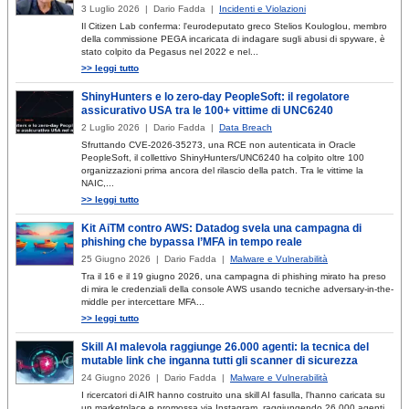
3 Luglio 2026 | Dario Fadda |
Incidenti e Violazioni
Il Citizen Lab conferma: l'eurodeputato greco Stelios Kouloglou, membro
della commissione PEGA incaricata di indagare sugli abusi di spyware, è
stato colpito da Pegasus nel 2022 e nel...
>> leggi tutto
ShinyHunters e lo zero-day PeopleSoft: il regolatore
assicurativo USA tra le 100+ vittime di UNC6240
2 Luglio 2026 | Dario Fadda |
Data Breach
Sfruttando CVE-2026-35273, una RCE non autenticata in Oracle
PeopleSoft, il collettivo ShinyHunters/UNC6240 ha colpito oltre 100
organizzazioni prima ancora del rilascio della patch. Tra le vittime la
NAIC,...
>> leggi tutto
Kit AiTM contro AWS: Datadog svela una campagna di
phishing che bypassa l’MFA in tempo reale
25 Giugno 2026 | Dario Fadda |
Malware e Vulnerabilità
Tra il 16 e il 19 giugno 2026, una campagna di phishing mirato ha preso
di mira le credenziali della console AWS usando tecniche adversary-in-the-
middle per intercettare MFA...
>> leggi tutto
Skill AI malevola raggiunge 26.000 agenti: la tecnica del
mutable link che inganna tutti gli scanner di sicurezza
24 Giugno 2026 | Dario Fadda |
Malware e Vulnerabilità
I ricercatori di AIR hanno costruito una skill AI fasulla, l'hanno caricata su
un marketplace e promossa via Instagram, raggiungendo 26.000 agenti