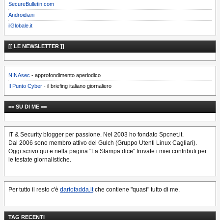
SecureBulletin.com
Androidiani
ilGlobale.it
[[ LE NEWSLETTER ]]
NINAsec
- approfondimento aperiodico
Il Punto Cyber
- il briefing italiano giornaliero
== SU DI ME ==
IT & Security blogger per passione. Nel 2003 ho fondato Spcnet.it.
Dal 2006 sono membro attivo del Gulch (Gruppo Utenti Linux Cagliari).
Oggi scrivo qui e nella pagina "La Stampa dice" trovate i miei contributi per
le testate giornalistiche.
Per tutto il resto c'è
dariofadda.it
che contiene "quasi" tutto di me.
TAG RECENTI