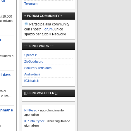
 di
Telegram
= FORUM COMMUNITY =
si 19.000
re indiana.
Partecipa alla community
con i nostri
Forum
, unico
spazio per tutto il Network!
ù
~~ IL NETWORK ~~
Spcnet.it
studenti e
ZioBudda.org
SecureBulletin.com
Androidiani
i data
ilGlobale.it
en di
[[ LE NEWSLETTER ]]
prise....
anmar e
NINAsec
- approfondimento
aperiodico
Il Punto Cyber
- il briefing italiano
giornaliero
l