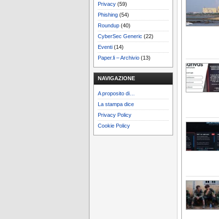
Privacy
(59)
Phishing
(54)
Roundup
(40)
CyberSec Generic
(22)
Eventi
(14)
Paper.li – Archivio
(13)
NAVIGAZIONE
A proposito di…
La stampa dice
Privacy Policy
Cookie Policy