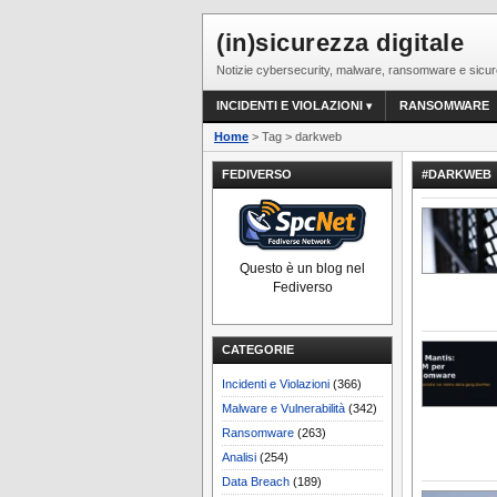
(in)sicurezza digitale
Notizie cybersecurity, malware, ransomware e sicur
INCIDENTI E VIOLAZIONI
RANSOMWARE
Home
> Tag > darkweb
FEDIVERSO
#DARKWEB
Questo è un blog nel
Fediverso
CATEGORIE
Incidenti e Violazioni
(366)
Malware e Vulnerabilità
(342)
Ransomware
(263)
Analisi
(254)
Data Breach
(189)