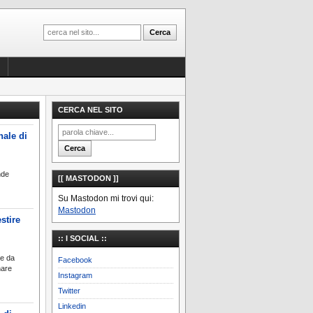
CERCA NEL SITO
nale di
nde
[[ MASTODON ]]
Su Mastodon mi trovi qui:
Mastodon
stire
:: I SOCIAL ::
te da
Facebook
nare
Instagram
Twitter
Linkedin