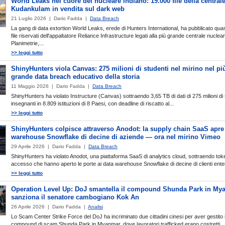
World Leaks nel cuore del nucleare indiano: 19.000 file della centrale
Kudankulam in vendita sul dark web
21 Luglio 2026 | Dario Fadda |
Data Breach
La gang di data extortion World Leaks, erede di Hunters International, ha pubblicato qua
file riservati dell'appaltatore Reliance Infrastructure legati alla più grande centrale nuclea
Planimetrie,...
>> leggi tutto
ShinyHunters viola Canvas: 275 milioni di studenti nel mirino nel pi
grande data breach educativo della storia
11 Maggio 2026 | Dario Fadda |
Data Breach
ShinyHunters ha violato Instructure (Canvas) sottraendo 3,65 TB di dati di 275 milioni di 
insegnanti in 8.809 istituzioni di 8 Paesi, con deadline di riscatto al...
>> leggi tutto
ShinyHunters colpisce attraverso Anodot: la supply chain SaaS apre 
warehouse Snowflake di decine di aziende — ora nel mirino Vimeo
29 Aprile 2026 | Dario Fadda |
Data Breach
ShinyHunters ha violato Anodot, una piattaforma SaaS di analytics cloud, sottraendo tok
accesso che hanno aperto le porte ai data warehouse Snowflake di decine di clienti enter
>> leggi tutto
Operation Level Up: DoJ smantella il compound Shunda Park in My
sanziona il senatore cambogiano Kok An
26 Aprile 2026 | Dario Fadda |
Analisi
Lo Scam Center Strike Force del DoJ ha incriminato due cittadini cinesi per aver gestito i
compound di scam Shunda Park in Myanmar, dove lavoratori trafficked erano costretti...