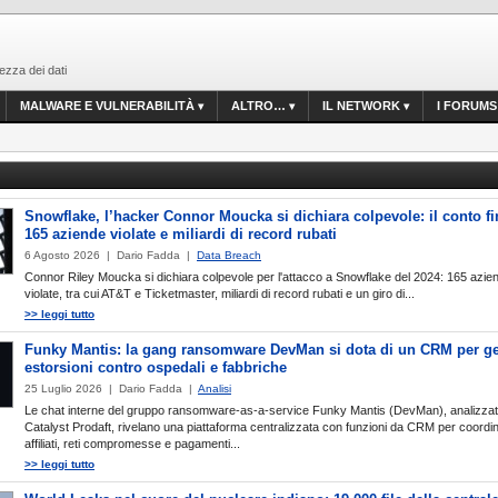
ezza dei dati
MALWARE E VULNERABILITÀ
ALTRO…
IL NETWORK
I FORUMS
Snowflake, l’hacker Connor Moucka si dichiara colpevole: il conto fi
165 aziende violate e miliardi di record rubati
6 Agosto 2026 | Dario Fadda |
Data Breach
Connor Riley Moucka si dichiara colpevole per l'attacco a Snowflake del 2024: 165 azie
violate, tra cui AT&T e Ticketmaster, miliardi di record rubati e un giro di...
>> leggi tutto
Funky Mantis: la gang ransomware DevMan si dota di un CRM per ge
estorsioni contro ospedali e fabbriche
25 Luglio 2026 | Dario Fadda |
Analisi
Le chat interne del gruppo ransomware-as-a-service Funky Mantis (DevMan), analizza
Catalyst Prodaft, rivelano una piattaforma centralizzata con funzioni da CRM per coordi
affiliati, reti compromesse e pagamenti...
>> leggi tutto