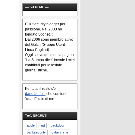
== SU DI ME ==
IT & Security blogger per
passione. Nel 2003 ho
fondato Spcnet.it.
Dal 2006 sono membro attivo
del Gulch (Gruppo Utenti
Linux Cagliari).
Oggi scrivo qui e nella pagina
"La Stampa dice" trovate i miei
contributi per le testate
giornalistiche.
Per tutto il resto c'è
dariofadda.it
che contiene
"quasi" tutto di me.
TAG RECENTI
apple
apt
backdoor
banksecurity
cybercrime