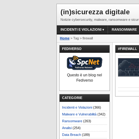
(in)sicurezza digitale
Notizie cybersecurity, malware, ransomware e sicur
INCIDENTI E VIOLAZIONI
RANSOMWARE
Home
> Tag > firewall
FEDIVERSO
#FIREWALL
Questo è un blog nel
Fediverso
CATEGORIE
Incidenti e Violazioni
(366)
Malware e Vulnerabilità
(342)
Ransomware
(263)
Analisi
(254)
Data Breach
(189)