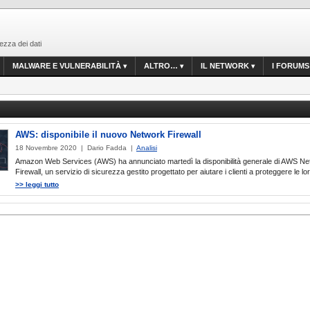
ezza dei dati
MALWARE E VULNERABILITÀ
ALTRO…
IL NETWORK
I FORUMS
AWS: disponibile il nuovo Network Firewall
18 Novembre 2020 | Dario Fadda |
Analisi
Amazon Web Services (AWS) ha annunciato martedì la disponibilità generale di AWS N
Firewall, un servizio di sicurezza gestito progettato per aiutare i clienti a proteggere le lor
>> leggi tutto