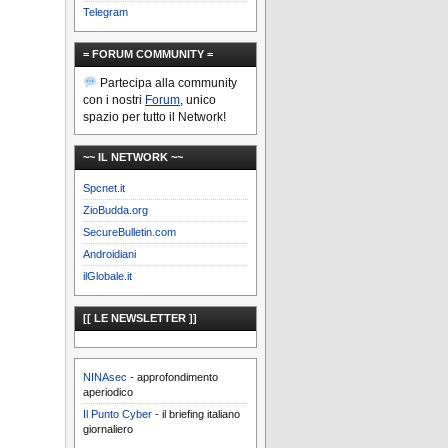
Telegram
= FORUM COMMUNITY =
Partecipa alla community
con i nostri
Forum
, unico
spazio per tutto il Network!
~~ IL NETWORK ~~
Spcnet.it
ZioBudda.org
SecureBulletin.com
Androidiani
ilGlobale.it
[[ LE NEWSLETTER ]]
NINAsec
- approfondimento
aperiodico
Il Punto Cyber
- il briefing italiano
giornaliero