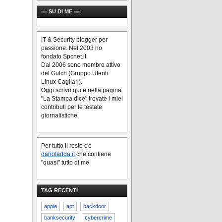
== SU DI ME ==
IT & Security blogger per
passione. Nel 2003 ho
fondato Spcnet.it.
Dal 2006 sono membro attivo
del Gulch (Gruppo Utenti
Linux Cagliari).
Oggi scrivo qui e nella pagina
"La Stampa dice" trovate i miei
contributi per le testate
giornalistiche.
Per tutto il resto c'è
dariofadda.it
che contiene
"quasi" tutto di me.
TAG RECENTI
apple
apt
backdoor
banksecurity
cybercrime