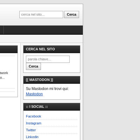
CERCA NEL SITO
etwork
o...
[[ MASTODON ]]
Su Mastodon mi trovi qui:
Mastodon
:: I SOCIAL ::
Facebook
Instagram
Twitter
Linkedin