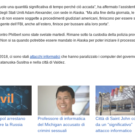
uole una quantità significativa di tempo perché ciò accada”, ha affermato l’assisten
degli Stati Uniti Adam Alexander, con sede in Alaska. “Ma alla fine della giornata, l
di non essere soggette a procedimenti giudiziari americani, finiscono per essere 
ente dell’FBI, anche all’estero, finisce per bussare alla loro porta”.
ntro Philbert sono state svelate martedì. Rimane sotto la custodia della polizia pro
. Non si sa quando potrebbe essere mandato in Alaska per poter iniziare il process
018, ci sono stati
attacchi informatici
che hanno paralizzato i computer del govern
Matanuska-Susitna e nella città di Valdez.
pol arrestano
Professore di informatica
Città di Saint John co
re la Russia
del Michigan accusato di
da un “significativo”
crimini sessuali
attacco informatico