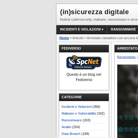
(in)sicurezza digitale
Notizie cybersecurity, malware, ransomware e sicur
INCIDENTI E VIOLAZIONI
RANSOMWARE
Home
> Articolo > Arrestato canadese con accusa d
FEDIVERSO
ARRESTATO
Ransomware
Questo è un blog nel
Fediverso
CATEGORIE
Incidenti e Violazioni
(366)
Malware e Vulnerabilità
(342)
Ransomware
(263)
Analisi
(254)
Data Breach
(189)