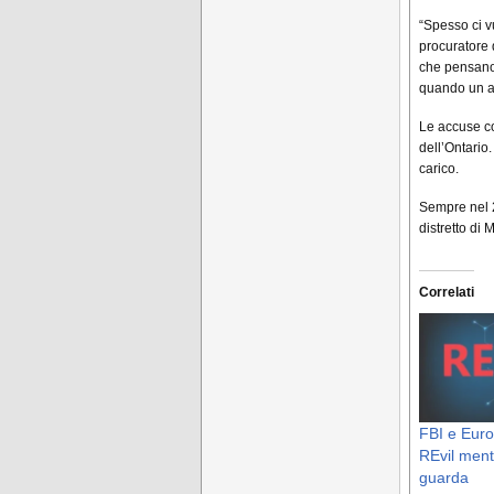
“Spesso ci v
procuratore 
che pensano 
quando un ag
Le accuse co
dell’Ontario
carico.
Sempre nel 2
distretto di 
Correlati
FBI e Euro
REvil ment
guarda