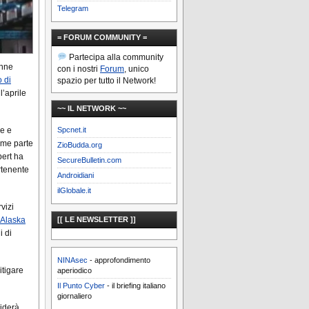
Telegram
= FORUM COMMUNITY =
Partecipa alla community
enne
con i nostri
Forum
, unico
o di
spazio per tutto il Network!
l’aprile
~~ IL NETWORK ~~
Spcnet.it
le e
ome parte
ZioBudda.org
bert ha
SecureBulletin.com
rtenente
Androidiani
ilGlobale.it
vizi
[[ LE NEWSLETTER ]]
’Alaska
i di
NINAsec
- approfondimento
itigare
aperiodico
Il Punto Cyber
- il briefing italiano
giornaliero
viderà