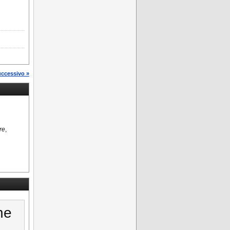
uccessivo »
re
,
ne