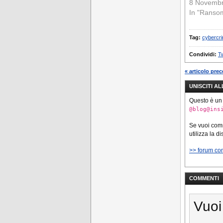
8 Novemb
In "Ranso
Tag:
cybercr
Condividi:
Tw
« articolo pre
UNISCITI A
Questo è un
@blog@ins
Se vuoi co
utilizza la d
>> forum co
COMMENTI
Vuoi