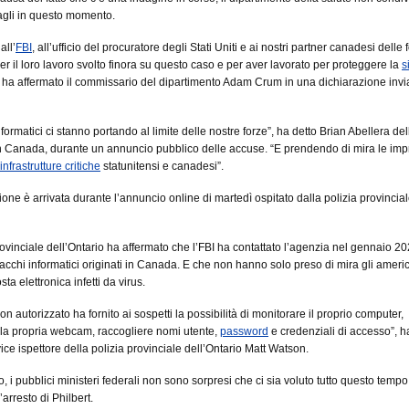
ttagli in questo momento.
all’
FBI
, all’ufficio del procuratore degli Stati Uniti e ai nostri partner canadesi delle 
per il loro lavoro svolto finora su questo caso e per aver lavorato per proteggere la
s
, ha affermato il commissario del dipartimento Adam Crum in una dichiarazione invi
informatici ci stanno portando al limite delle nostre forze”, ha detto Brian Abellera del
 Canada, durante un annuncio pubblico delle accuse. “E prendendo di mira le imp
infrastrutture critiche
statunitensi e canadesi”.
ione è arrivata durante l’annuncio online di martedì ospitato dalla polizia provincia
rovinciale dell’Ontario ha affermato che l’FBI ha contattato l’agenzia nel gennaio 20
tacchi informatici originati in Canada. E che non hanno solo preso di mira gli ameri
sta elettronica infetti da virus.
n autorizzato ha fornito ai sospetti la possibilità di monitorare il proprio computer,
 la propria webcam, raccogliere nomi utente,
password
e credenziali di accesso”, h
vice ispettore della polizia provinciale dell’Ontario Matt Watson.
, i pubblici ministeri federali non sono sorpresi che ci sia voluto tutto questo tempo
arresto di Philbert.