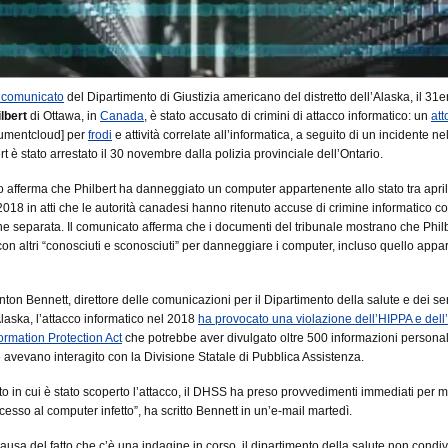
 comunicato
del Dipartimento di Giustizia americano del distretto dell’Alaska, il 31
lbert
di Ottawa, in
Canada
, è stato accusato di crimini di attacco informatico: un
att
umentcloud] per
frodi
e attività correlate all’informatica, a seguito di un incidente nel
t è stato arrestato il 30 novembre dalla polizia provinciale dell’Ontario.
o afferma che Philbert ha danneggiato un computer appartenente allo stato tra apri
018 in atti che le autorità canadesi hanno ritenuto accuse di crimine informatico c
ne separata. Il comunicato afferma che i documenti del tribunale mostrano che Phil
con altri “conosciuti e sconosciuti” per danneggiare i computer, incluso quello appa
ton Bennett, direttore delle comunicazioni per il Dipartimento della salute e dei ser
Alaska, l’attacco informatico nel 2018
ha provocato una violazione dell’HIPPA e dell
ormation Protection Act
che potrebbe aver divulgato oltre 500 informazioni personal
e avevano interagito con la Divisione Statale di Pubblica Assistenza.
 in cui è stato scoperto l’attacco, il DHSS ha preso provvedimenti immediati per m
ccesso al computer infetto”, ha scritto Bennett in un’e-mail martedì.
causa del fatto che c’è una indagine in corso, il dipartimento della salute non condi