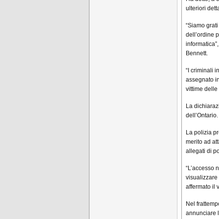
ulteriori de
“Siamo grati 
dell’ordine 
informatica”
Bennett.
“I criminali 
assegnato in
vittime delle
La dichiaraz
dell’Ontario.
La polizia p
merito ad at
allegati di po
“L’accesso no
visualizzare
affermato il 
Nel frattempo
annunciare l’