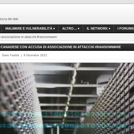
ezza dei dati
MALWARE E VULNERABILITÀ
ALTRO…
IL NETWORK
I FORUMS
i associazione in attacchi #ransomware
 CANADESE CON ACCUSA DI ASSOCIAZIONE IN ATTACCHI #RANSOMWARE
| Dario Fadda | 8 Dicembre 2021