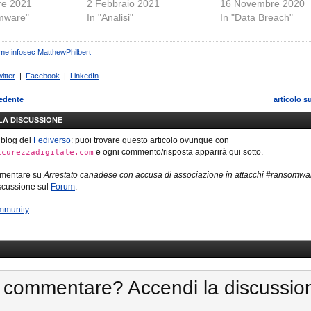
re 2021
2 Febbraio 2021
16 Novembre 2020
mware"
In "Analisi"
In "Data Breach"
ime
infosec
MatthewPhilbert
itter
|
Facebook
|
LinkedIn
cedente
articolo s
LLA DISCUSSIONE
 blog del
Fediverso
: puoi trovare questo articolo ovunque con
e ogni commento/risposta apparirà qui sotto.
icurezzadigitale.com
mmentare su
Arrestato canadese con accusa di associazione in attacchi #ransomwa
iscussione sul
Forum
.
mmunity
 commentare? Accendi la discussio