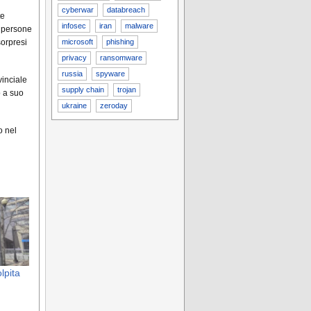
cyberwar
databreach
te
infosec
iran
malware
e persone
microsoft
phishing
sorpresi
privacy
ransomware
russia
spyware
vinciale
supply chain
trojan
o a suo
ukraine
zeroday
o nel
lpita