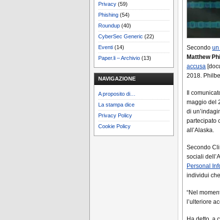
Privacy
(59)
Phishing
(54)
Roundup
(40)
CyberSec Generic
(22)
Eventi
(14)
Secondo
un
Matthew Phi
Paper.li – Archivio
(13)
accusa
[doc
2018. Philber
NAVIGAZIONE
Il comunicat
A proposito di…
maggio del 2
La stampa dice
di un’indagi
Privacy Policy
partecipato 
Cookie Policy
all’Alaska.
Secondo Clin
sociali dell’
Personal Inf
individui ch
“Nel momento
l’ulteriore a
Ha detto, a 