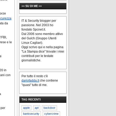
== SU DI ME ==
forze
icurezza
IT & Security blogger per
ata da
passione. Nel 2003 ho
fondato Spcnet.it.
Dal 2006 sono membro attivo
l’FBI,
del Gulch (Gruppo Utenti
rese e le
Linux Cagliari).
Oggi scrivo qui e nella pagina
"La Stampa dice" trovate i miei
contributi per le testate
le
giornalistiche.
20 in
cani con
Per tutto il resto c'è
dariofadda.it
che contiene
"quasi" tutto di me.
a
TAG RECENTI
apple
apt
backdoor
 per
banksecurity
cybercrime