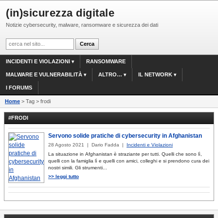
(in)sicurezza digitale
Notizie cybersecurity, malware, ransomware e sicurezza dei dati
INCIDENTI E VIOLAZIONI
RANSOMWARE
MALWARE E VULNERABILITÀ
ALTRO…
IL NETWORK
I FORUMS
Home
> Tag > frodi
#FRODI
Servono solide pratiche di cybersecurity in Afghanistan
28 Agosto 2021 | Dario Fadda |
Incidenti e Violazioni
La situazione in Afghanistan è straziante per tutti. Quelli che sono lì,
quelli con la famiglia lì e quelli con amici, colleghi e si prendono cura dei
nostri simili. Gli strumenti...
>> leggi tutto