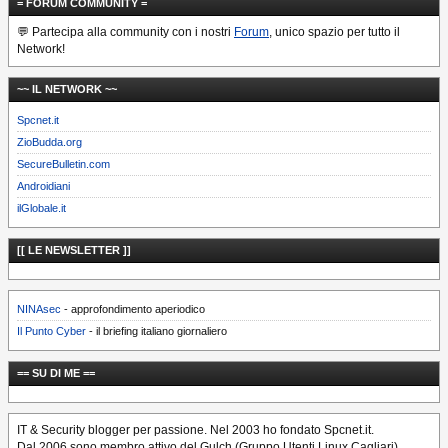
= FORUM COMMUNITY =
💬 Partecipa alla community con i nostri
Forum
, unico spazio per tutto il
Network!
~~ IL NETWORK ~~
Spcnet.it
ZioBudda.org
SecureBulletin.com
Androidiani
ilGlobale.it
[[ LE NEWSLETTER ]]
NINAsec
- approfondimento aperiodico
Il Punto Cyber
- il briefing italiano giornaliero
== SU DI ME ==
IT & Security blogger per passione. Nel 2003 ho fondato Spcnet.it.
Dal 2006 sono membro attivo del Gulch (Gruppo Utenti Linux Cagliari).