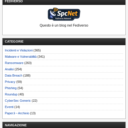
FEDIVERSO
Questo è un blog nel Fediverso
CATEGORIE
Incidenti e Violazioni
(365)
Malware e Vulnerabilità
(341)
Ransomware
(263)
Analisi
(254)
Data Breach
(188)
Privacy
(59)
Phishing
(54)
Roundup
(40)
CyberSec Generic
(22)
Eventi
(14)
Paper.li – Archivio
(13)
NAVIGAZIONE