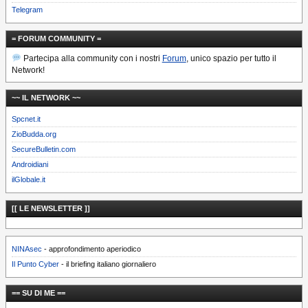
Telegram
= FORUM COMMUNITY =
Partecipa alla community con i nostri
Forum
, unico spazio per tutto il
Network!
~~ IL NETWORK ~~
Spcnet.it
ZioBudda.org
SecureBulletin.com
Androidiani
ilGlobale.it
[[ LE NEWSLETTER ]]
NINAsec
- approfondimento aperiodico
Il Punto Cyber
- il briefing italiano giornaliero
== SU DI ME ==