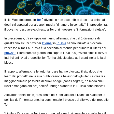
Il sito Web del progetto
Tor
è diventato non disponibile dopo una chiamata
degli sviluppatori per aiutare i russi a “rimanere in contatto”. In precedenza,
il governo russo aveva chiesto a Tor di rimuovere le “informazioni vietate”.
In precedenza, gli sviluppatori hanno affermato che dal 1 dicembre di
quest’anno alcuni provider
Internet
in
Russia
hanno iniziato a bloccare
l’accesso a Tor. La Russia è la seconda al mondo per numero di utenti del
browser
: il loro numero giornaliero supera i 300.000, ovvero circa il 15% di
tutti i clienti. A tal proposito, ieri Tor ha chiesto aiuto agli utenti nella lotta al
blocco.
Il rapporto afferma che le autorità russe hanno bloccato il sito dopo che il
team del progetto nella sua pubblicazione ha esortato gli utenti a creare il
maggior numero possibile di nuovi bridge (canali segreti), “in modo che i
russi rimangano online”, poiché i bridge standard in Russia sono bloccati.
Alexander Khinshtein, presidente del Comitato della Duma di Stato per la
politica dell’informazione, ha commentato il blocco del sito web del progetto
Tor.
“Limitare l’accesso a Tor è un’azione volta esclusivamente a combattere il