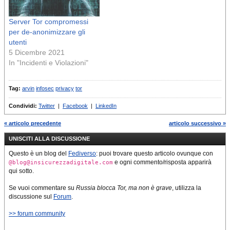
Server Tor compromessi
per de-anonimizzare gli
utenti
5 Dicembre 2021
In "Incidenti e Violazioni"
Tag:
arvin
infosec
privacy
tor
Condividi:
Twitter
|
Facebook
|
LinkedIn
« articolo precedente
articolo successivo »
UNISCITI ALLA DISCUSSIONE
Questo è un blog del
Fediverso
: puoi trovare questo articolo ovunque con
e ogni commento/risposta apparirà
@blog@insicurezzadigitale.com
qui sotto.
Se vuoi commentare su
Russia blocca Tor, ma non è grave
, utilizza la
discussione sul
Forum
.
>> forum community