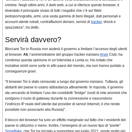
crimine. Negli ultimi anni, il dark web, a cui si riferisce questo browser, è
diventato il principale vivaio di tutti i negativi che c’è sul Web:
pedopornografia, armi, una vasta gamma di beni illegali, dati personali e
account utente rubati, contraffazioni denaro, servizi di
hacker
, shock e
spazzatura”, ha detto.
Servirà davvero?
Bloccare Tor in Russia non aiuterà il governo a limitare l’accesso degli utenti
al browser.
Ali
, l’amministratore del gruppo hacker iraniano
Arvin
Club, ha
condiviso questa opinione in un’intervista a Lenta.ru. Ha notato che
iniziative simili sono sorte in altri paesi del mondo, ma non hanno portato a
conseguenze gravi.
“Il browser Tor è stato censurato a lungo dal governo iraniano. Tuttavia, gli
abitanti del paese lo usano abbastanza attivamente. In risposta, il governo
sta cercando di limitare l’uso dei cosiddetti “bridge” (nodi di rete anonimi che
svolgono il ruolo di gateway durante la connessione e nascondono
l’indirizzo IP reale dell’utente dal provider di servizi Internet, il che rende
possibile non
associarlo
alla Russia)”.
Il blocco del browser ha solo un effetto marginale sul fatto che i residenti del
paese lo utilizzino o meno. Inoltre, l’emergere di un nuovo tipo di “ponte”
Snowflake
, che Tor ha iniziato a supportare nel luglio 2021, rende molto più