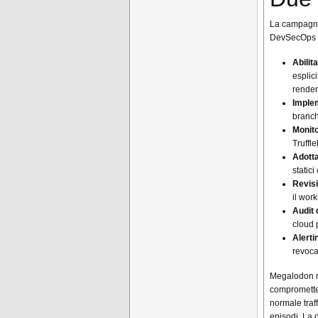
La campagna 
DevSecOps d
Abilit
esplici
renden
Implem
branch
Monito
Truffl
Adotta
static
Revis
il wor
Audit 
cloud 
Alerti
revoca
Megalodon ra
comprometter
normale traf
episodi. La