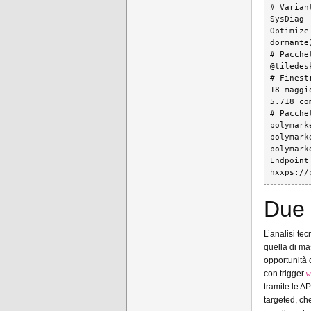
# Varian
SysDiag 
Optimize
dormante)
# Pacche
@tiledes
# Finest
18 maggi
5.718 co
# Pacche
polymark
polymark
polymark
Endpoint
hxxps://
Due 
L’analisi tec
quella di ma
opportunità 
con trigger
w
tramite le A
targeted, ch