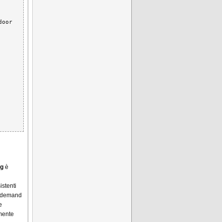
oor 
ag
è
istenti
n-demand
e
emente