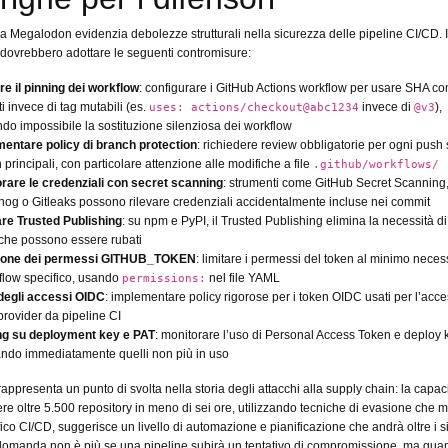
Megalodon evidenzia debolezze strutturali nella sicurezza delle pipeline CI/CD. 
ovrebbero adottare le seguenti contromisure:
are il pinning dei workflow
: configurare i GitHub Actions workflow per usare SHA c
ti invece di tag mutabili (es.
invece di
),
uses: actions/checkout@abc1234
@v3
do impossibile la sostituzione silenziosa dei workflow
entare policy di branch protection
: richiedere review obbligatorie per ogni push
 principali, con particolare attenzione alle modifiche a file
.github/workflows/
rare le credenziali con secret scanning
: strumenti come GitHub Secret Scanning
ehog o Gitleaks possono rilevare credenziali accidentalmente incluse nei commit
re Trusted Publishing
: su npm e PyPI, il Trusted Publishing elimina la necessità d
i che possono essere rubati
ione dei permessi GITHUB_TOKEN
: limitare i permessi del token al minimo neces
kflow specifico, usando
nel file YAML
permissions:
degli accessi OIDC
: implementare policy rigorose per i token OIDC usati per l’acc
provider da pipeline CI
ng su deployment key e PAT
: monitorare l’uso di Personal Access Token e deploy 
ndo immediatamente quelli non più in uso
ppresenta un punto di svolta nella storia degli attacchi alla supply chain: la capaci
e oltre 5.500 repository in meno di sei ore, utilizzando tecniche di evasione che m
fico CI/CD, suggerisce un livello di automazione e pianificazione che andrà oltre i s
 domanda non è più se una pipeline subirà un tentativo di compromissione, ma qu