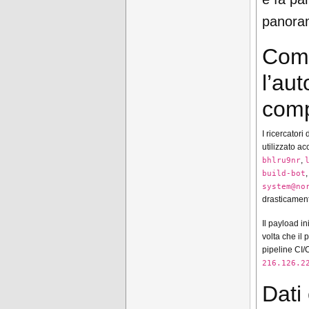
panoram
Come
l’au
com
I ricercator
utilizzato a
,
bhlru9nr
build-bot
system@no
drasticament
Il payload i
volta che il 
pipeline CI/C
216.126.2
Dati 