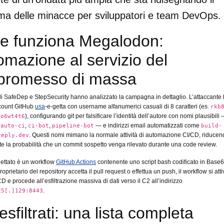
a delle minacce per sviluppatori e team DevOps.
 funziona Megalodon:
tomazione al servizio del
promesso di massa
i di SafeDep e StepSecurity hanno analizzato la campagna in dettaglio. L’attaccante
ccount GitHub
usa
-e-getta con username alfanumerici casuali di 8 caratteri (es.
rkb
), configurando git per falsificare l’identità dell’autore con nomi plausibili
lo6wt4t6
,
,
,
— e indirizzi email automatizzati come
auto-ci
ci-bot
pipeline-bot
build-
. Questi nomi mimano la normale attività di automazione CI/CD, riducen
reply.dev
e la probabilità che un commit sospetto venga rilevato durante una code review.
niettato è un workflow
GitHub Actions
contenente uno script bash codificato in Base
proprietario del repository accetta il pull request o effettua un push, il workflow si att
D e procede all’esfiltrazione massiva di dati verso il C2 all’indirizzo
.
25[.]129:8443
esfiltrati: una lista completa