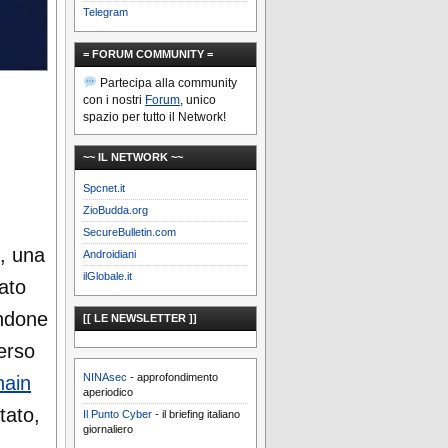
Telegram
= FORUM COMMUNITY =
Partecipa alla community
con i nostri
Forum
, unico
spazio per tutto il Network!
~~ IL NETWORK ~~
Spcnet.it
ZioBudda.org
SecureBulletin.com
6, una
Androidiani
ilGlobale.it
ato
andone
[[ LE NEWSLETTER ]]
erso
NINAsec
- approfondimento
hain
aperiodico
tato,
Il Punto Cyber
- il briefing italiano
giornaliero