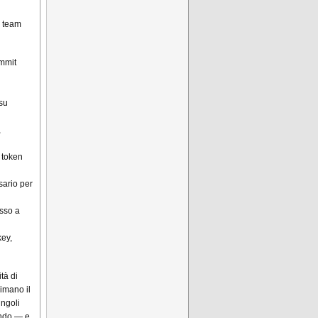
I team
ommit
 su
,
i token
sario per
esso a
key,
tà di
imano il
ingoli
ando — e