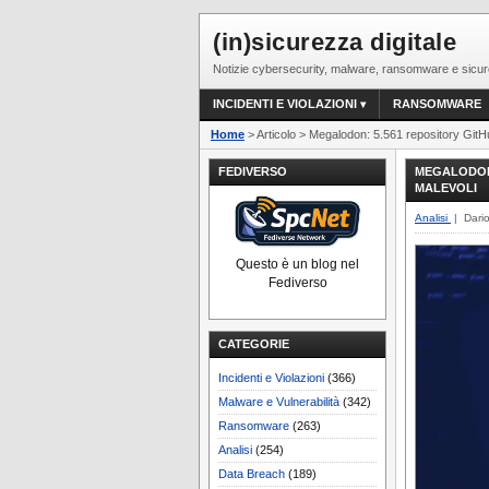
(in)sicurezza digitale
Notizie cybersecurity, malware, ransomware e sicur
INCIDENTI E VIOLAZIONI
RANSOMWARE
Home
> Articolo > Megalodon: 5.561 repository Git
FEDIVERSO
MEGALODON:
MALEVOLI
Analisi
| Dari
Questo è un blog nel
Fediverso
CATEGORIE
Incidenti e Violazioni
(366)
Malware e Vulnerabilità
(342)
Ransomware
(263)
Analisi
(254)
Data Breach
(189)