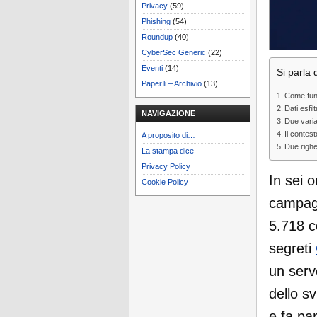
Privacy
(59)
Phishing
(54)
Roundup
(40)
CyberSec Generic
(22)
Eventi
(14)
Si parla d
Paper.li – Archivio
(13)
Come fun
Dati esfil
NAVIGAZIONE
Due varian
Il contes
A proposito di…
Due righe
La stampa dice
Privacy Policy
In sei 
Cookie Policy
campag
5.718 c
segreti
un serv
dello s
e fa pa