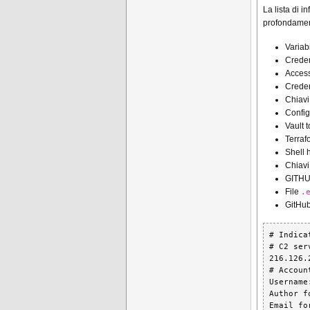
La lista di 
profondament
Variab
Creden
Access
Creden
Chiavi
Config
Vault 
Terraf
Shell 
Chiavi
GITHU
File
.
GitHub
# Indica
# C2 serv
216.126.
# Accoun
Username
Author f
Email fo