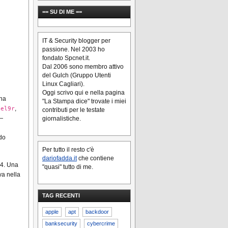
== SU DI ME ==
IT & Security blogger per
passione. Nel 2003 ho
fondato Spcnet.it.
Dal 2006 sono membro attivo
del Gulch (Gruppo Utenti
Linux Cagliari).
Oggi scrivo qui e nella pagina
 ha
"La Stampa dice" trovate i miei
,
8el9r
contributi per le testate
 —
giornalistiche.
do
Per tutto il resto c'è
dariofadda.it
che contiene
64. Una
"quasi" tutto di me.
iva nella
TAG RECENTI
apple
apt
backdoor
banksecurity
cybercrime