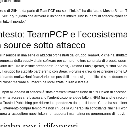
li utenti finali.
sso di GitHub da parte di TeamPCP era solo l’inizio”, ha dichiarato Moshe Siman 
 Security. “Quello che arriverà è un’ondata infinita, uno tsunami di attacchi cyber c
in tutto il mondo.”
ontesto: TeamPCP e l’ecosistem
 source sotto attacco
 inserisce in una serie di attacchi orchestrati dal gruppo TeamPCP, che ha sfruttato
connessa della supply chain software per compromettere centinaia di progetti open
worm-like. Tra le vittime precedenti: TanStack, Grafana Labs, OpenAI, Mistral AI e o
. Il gruppo ha stabilito partnership con BreachForums e crew di estorsione come
inando motivazioni finanziarie con possibili interessi geopolitici: è stato document
i wiper malware su macchine localizzate in Iran e Israele.
i npm all’ondata di attacchi è stata drastica: invalidazione di tutti i token di accesso
on write access che bypassano l’autenticazione a due fattori. NPM ha anche racc
 a Trusted Publishing per ridurre la dipendenza da questi token. Come ha sottoline
, l’intervento compra tempo ma non chiude la vulnerabilità sottostante: finché il wo
inuerà a raccogliere nuovi token non appena i maintainer ne genereranno di nuovi.
righe per i difensori