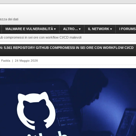
ezza dei dati
MALWARE E VULNERABILITÀ
ALTRO…
IL NETWORK
I FORUMS
Hub compromessi in sei ore con workflow CI/CD malevoli
 5.561 REPOSITORY GITHUB COMPROMESSI IN SEI ORE CON WORKFLOW CI/CD
o Fadda | 24 Maggio 2026