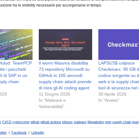
zazione ha le visibility necessarie per accorgersene in tempo.
-Hulud: TeamPCP
Il worm Miasma disabilita
LAPSUS$ colpisce
e i pacchetti
73 repository Microsoft su
Checkmarx: 95 GB d
li di SAP in un
GitHub in 105 secondi:
codice sorgente su 
pply chain
supply chain attack prende
web e la supply chai
di mira gli AI coding agent
tool di sicurezza nel
2026
11 Giugno 2026
30 Aprile 2026
In "Malware e
In "Analisi"
Vulnerabilità"
r
CI/CD
cybercrime
github
github actions
infosec
malware
Megalodon
npm
supply chain
tea
itter
|
Facebook
|
LinkedIn