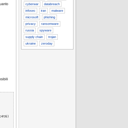
quanto
cyberwar
databreach
infosec
iran
malware
microsoft
phishing
privacy
ransomware
russia
spyware
supply chain
trojan
ukraine
zeroday
sibili
4t6)
