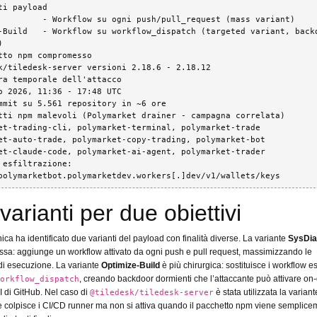
ti payload

         - Workflow su ogni push/pull_request (mass variant)

-Build   - Workflow su workflow_dispatch (targeted variant, backd


tto npm compromesso

k/tiledesk-server versioni 2.18.6 - 2.18.12

ra temporale dell'attacco

o 2026, 11:36 - 17:48 UTC

mmit su 5.561 repository in ~6 ore

tti npm malevoli (Polymarket drainer - campagna correlata)

et-trading-cli, polymarket-terminal, polymarket-trade

et-auto-trade, polymarket-copy-trading, polymarket-bot

et-claude-code, polymarket-ai-agent, polymarket-trader

 esfiltrazione: 
polymarketbot.polymarketdev.workers[.]dev/v1/wallets/keys
varianti per due obiettivi
nica ha identificato due varianti del payload con finalità diverse. La variante
SysDi
ssa: aggiunge un workflow attivato da ogni push e pull request, massimizzando le
di esecuzione. La variante
Optimize-Build
è più chirurgica: sostituisce i workflow es
, creando backdoor dormienti che l’attaccante può attivare o
orkflow_dispatch
PI di GitHub. Nel caso di
è stata utilizzata la variant
@tiledesk/tiledesk-server
e colpisce i CI/CD runner ma non si attiva quando il pacchetto npm viene semplic