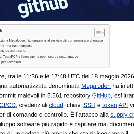
i:
ziona Megalodon: l’automazione al servizio del compromesso di massa
trati: una lista completa
ti per due obiettivi
to: TeamPCP e l’ecosistema open source sotto attacco
 per i difensori
ore, tra le 11:36 e le 17:48 UTC del 18 maggio 202
na automatizzata denominata
Megalodon
ha iniett
ommit malevoli in 5.561 repository
GitHub
, esfiltr
CI/CD
, credenziali
cloud
, chiavi
SSH
e
token
API
v
er di comando e controllo. È l’attacco alla
supply c
viluppo software più rapido e capillare mai documen
rte di un’ondata più ampia che sta ridisegnando il