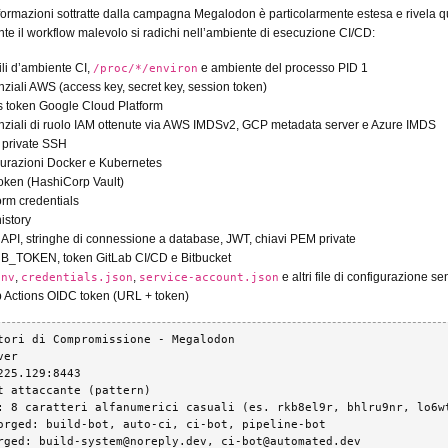
informazioni sottratte dalla campagna Megalodon è particolarmente estesa e rivela 
e il workflow malevolo si radichi nell’ambiente di esecuzione CI/CD:
ili d’ambiente CI,
e ambiente del processo PID 1
/proc/*/environ
ziali AWS (access key, secret key, session token)
 token Google Cloud Platform
ziali di ruolo IAM ottenute via AWS IMDSv2, GCP metadata server e Azure IMDS
 private SSH
urazioni Docker e Kubernetes
token (HashiCorp Vault)
orm credentials
history
 API, stringhe di connessione a database, JWT, chiavi PEM private
B_TOKEN, token GitLab CI/CD e Bitbucket
,
,
e altri file di configurazione sen
env
credentials.json
service-account.json
 Actions OIDC token (URL + token)
tori di Compromissione - Megalodon

er

225.129:8443

t attaccante (pattern)

: 8 caratteri alfanumerici casuali (es. rkb8el9r, bhlru9nr, lo6wt
orged: build-bot, auto-ci, ci-bot, pipeline-bot

rged: build-system@noreply.dev, ci-bot@automated.dev
