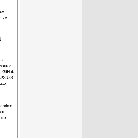
Tov
ontro
a
 la
 source
ra GitHub
 LAPSUS$
ato il
omandato
ato
rm è