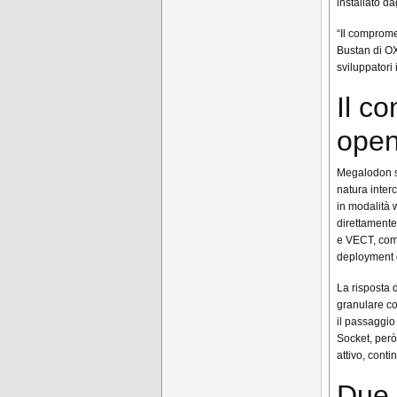
installato dag
“Il comprome
Bustan di OX
sviluppatori 
Il c
open
Megalodon si
natura inter
in modalità 
direttamente
e VECT, comb
deployment d
La risposta d
granulare c
il passaggio
Socket, però
attivo, cont
Due 