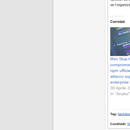
se l’organiz
Correlati
Mini Shai
compromett
npm ufficia
attacco su
enterprise
30 Aprile 
In "Analisi"
Tag:
backdoo
Condividi:
Tw