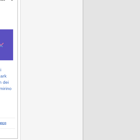
i
dark
n dei
 mirino
mpcp