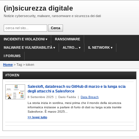
(in)sicurezza digitale
Notizie cybersecurity, malware, ransomware e sicurezza dei dati
INCIDENTI E VIOLAZIONI
RANSOMWARE
MALWARE E VULNERABILITÀ
ALTRO…
IL NETWORK
I FORUMS
Home
> Tag > token
#TOKEN
Salesloft, databreach su GitHub di marzo e la lunga scia
degli attacchi a Salesforce
8 Settembre 2025 | Dario Fadda |
Data Breach
La storia inizia in sordina, mesi prima che il mondo della sicurezza
informatica iniziasse a parlare di furto di dati su larga scala tramite
Salesforce. È marzo 2025...
>> leggi tutto