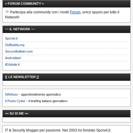
= FORUM COMMUNITY =
Partecipa alla community con i nostri
Forum
, unico spazio per tutto il
Network!
~~ IL NETWORK ~~
Spcnet.it
ZioBudda.org
SecureBulletin.com
Androidiani
ilGlobale.it
[[ LE NEWSLETTER ]]
NINAsec
- approfondimento aperiodico
Il Punto Cyber
- il briefing italiano giornaliero
== SU DI ME ==
IT & Security blogger per passione. Nel 2003 ho fondato Spcnet.it.