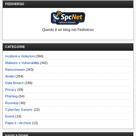
FEDIVERSO
Questo è un blog nel Fediverso
CATEGORIE
Incidenti e Violazioni
(366)
Malware e Vulnerabilità
(342)
Ransomware
(263)
Analisi
(254)
Data Breach
(189)
Privacy
(59)
Phishing
(54)
Roundup
(40)
CyberSec Generic
(22)
Eventi
(14)
Paper.li – Archivio
(13)
NAVIGAZIONE