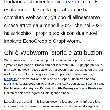
tradizionali strumenti di
sicurezza
di rete. È
esattamente la scelta operativa che ha
compiuto
Webworm
, gruppo di allineamento
cinese attivo da almeno il 2022, che nel 2025
ha arricchito il proprio toolkit con due nuovi
implant:
EchoCreep
e
GraphWorm
.
Chi è Webworm: storia e attribuzioni
Webworm è stato documentato pubblicamente per la prima volta da
Symantec (ora parte di Broadcom) nel settembre 2022. Il gruppo prende di
mira agenzie governative e aziende nei settori IT, aerospaziale ed
energia
elettrica, con un focus geografico che comprende
Russia
, Georgia,
Mongolia
e diverse nazioni asiatiche ed europee. I ricercatori hanno
identificato sovrapposizioni operative significative con cluster tracciati come
FishMonger
(alias Aquatic Panda),
SixLittleMonkeys
e
Space
Pirates
—
tutti threat actor con legami all’intelligence cinese.
La scelta dei bersagli — istituzioni governative, operatori di infrastrutture
critiche e fornitori di servizi IT — è coerente con gli obiettivi strategici di