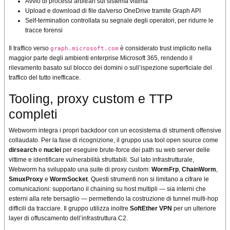
Avvio di processi arbitrari sul sistema vittima
Upload e download di file da/verso OneDrive tramite Graph API
Self-termination controllata su segnale degli operatori, per ridurre le
tracce forensi
Il traffico verso
è considerato trust implicito nella
graph.microsoft.com
maggior parte degli ambienti enterprise Microsoft 365, rendendo il
rilevamento basato sul blocco dei domini o sull’ispezione superficiale del
traffico del tutto inefficace.
Tooling, proxy custom e TTP
completi
Webworm integra i propri backdoor con un ecosistema di strumenti offensive
collaudato. Per la fase di ricognizione, il gruppo usa tool open source come
dirsearch
e
nuclei
per eseguire brute-force dei path su web server delle
vittime e identificare vulnerabilità sfruttabili. Sul lato infrastrutturale,
Webworm ha sviluppato una suite di proxy custom:
WormFrp
,
ChainWorm
,
SmuxProxy
e
WormSocket
. Questi strumenti non si limitano a cifrare le
comunicazioni: supportano il chaining su host multipli — sia interni che
esterni alla rete bersaglio — permettendo la costruzione di tunnel multi-hop
difficili da tracciare. Il gruppo utilizza inoltre
SoftEther VPN
per un ulteriore
layer di offuscamento dell’infrastruttura C2.