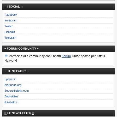
:: I SOCIAL ::
Facebook
Instagram
Twitter
Linkedin
Telegram
= FORUM COMMUNITY =
Partecipa alla community con i nostri
Forum
, unico spazio per tutto il
Network!
~~ IL NETWORK ~~
Spcnet.it
ZioBudda.org
SecureBulletin.com
Androidiani
ilGlobale.it
[[ LE NEWSLETTER ]]