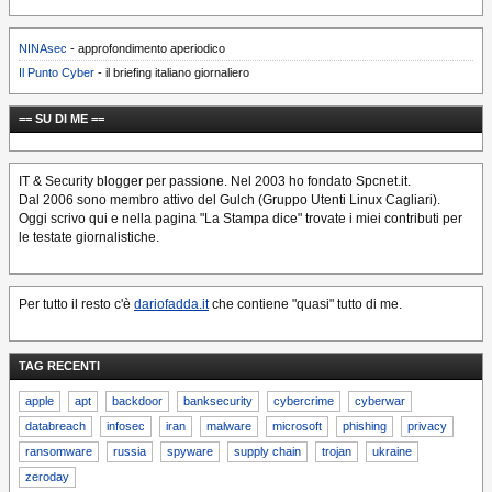
NINAsec
- approfondimento aperiodico
Il Punto Cyber
- il briefing italiano giornaliero
== SU DI ME ==
IT & Security blogger per passione. Nel 2003 ho fondato Spcnet.it.
Dal 2006 sono membro attivo del Gulch (Gruppo Utenti Linux Cagliari).
Oggi scrivo qui e nella pagina "La Stampa dice" trovate i miei contributi per
le testate giornalistiche.
Per tutto il resto c'è
dariofadda.it
che contiene "quasi" tutto di me.
TAG RECENTI
apple
apt
backdoor
banksecurity
cybercrime
cyberwar
databreach
infosec
iran
malware
microsoft
phishing
privacy
ransomware
russia
spyware
supply chain
trojan
ukraine
zeroday