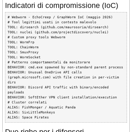
Indicatori di compromissione (IoC)
# Webworm - EchoCreep / GraphWorm IoC (maggio 2026)

# Tool legittimi usati in contesto malevolo

TOOL: dirsearch (github.com/maurosoria/dirsearch)

TOOL: nuclei (github.com/projectdiscovery/nuclei)

# Custom proxy tools Webworm

TOOL: WormFrp

TOOL: ChainWorm

TOOL: SmuxProxy

TOOL: WormSocket

# Patterns comportamentali da monitorare

BEHAVIOR: cmd.exe spawned by non-standard parent process

BEHAVIOR: Unusual OneDrive API calls 
(graph.microsoft.com) with file creation in per-victim 
dirs

BEHAVIOR: Discord API traffic with binary/encoded 
payloads

BEHAVIOR: SoftEther VPN client installation/execution

# Cluster correlati

ALIAS: FishMonger / Aquatic Panda

ALIAS: SixLittleMonkeys

ALIAS: Space Pirates
Due righe per i difensori