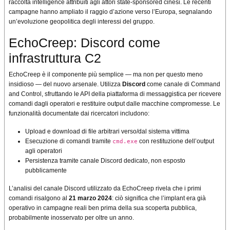
raccolta intelligence attribuiti agli attori state-sponsored cinesi. Le recenti
campagne hanno ampliato il raggio d’azione verso l’Europa, segnalando
un’evoluzione geopolitica degli interessi del gruppo.
EchoCreep: Discord come
infrastruttura C2
EchoCreep è il componente più semplice — ma non per questo meno
insidioso — del nuovo arsenale. Utilizza
Discord
come canale di Command
and Control, sfruttando le API della piattaforma di messaggistica per ricevere
comandi dagli operatori e restituire output dalle macchine compromesse. Le
funzionalità documentate dai ricercatori includono:
Upload e download di file arbitrari verso/dal sistema vittima
Esecuzione di comandi tramite
con restituzione dell’output
cmd.exe
agli operatori
Persistenza tramite canale Discord dedicato, non esposto
pubblicamente
L’analisi del canale Discord utilizzato da EchoCreep rivela che i primi
comandi risalgono al
21 marzo 2024
: ciò significa che l’implant era già
operativo in campagne reali ben prima della sua scoperta pubblica,
probabilmente inosservato per oltre un anno.