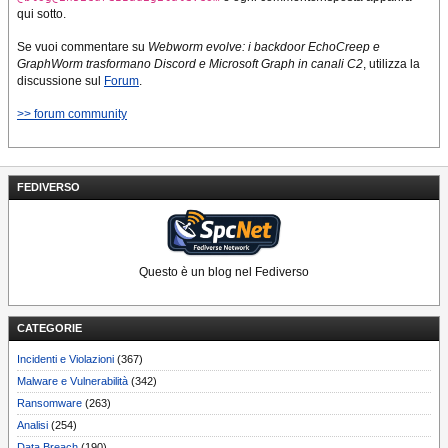
qui sotto.
Se vuoi commentare su
Webworm evolve: i backdoor EchoCreep e
GraphWorm trasformano Discord e Microsoft Graph in canali C2
, utilizza la
discussione sul
Forum
.
>> forum community
FEDIVERSO
Questo è un blog nel Fediverso
CATEGORIE
Incidenti e Violazioni
(367)
Malware e Vulnerabilità
(342)
Ransomware
(263)
Analisi
(254)
Data Breach
(190)