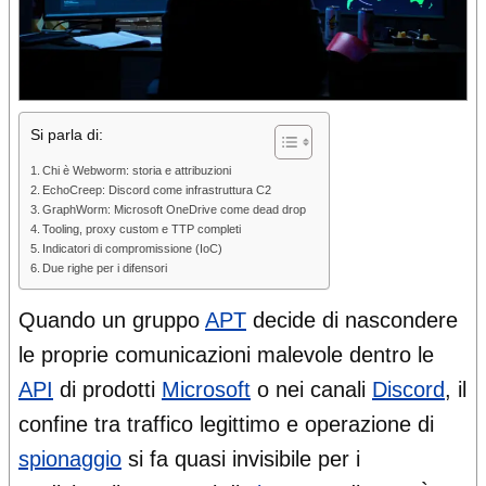
Si parla di:
Chi è Webworm: storia e attribuzioni
EchoCreep: Discord come infrastruttura C2
GraphWorm: Microsoft OneDrive come dead drop
Tooling, proxy custom e TTP completi
Indicatori di compromissione (IoC)
Due righe per i difensori
Quando un gruppo
APT
decide di nascondere
le proprie comunicazioni malevole dentro le
API
di prodotti
Microsoft
o nei canali
Discord
, il
confine tra traffico legittimo e operazione di
spionaggio
si fa quasi invisibile per i