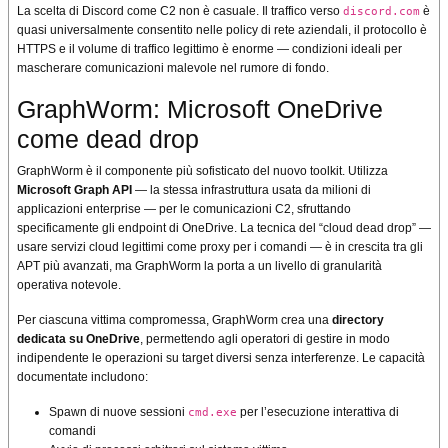
La scelta di Discord come C2 non è casuale. Il traffico verso
è
discord.com
quasi universalmente consentito nelle policy di rete aziendali, il protocollo è
HTTPS e il volume di traffico legittimo è enorme — condizioni ideali per
mascherare comunicazioni malevole nel rumore di fondo.
GraphWorm: Microsoft OneDrive
come dead drop
GraphWorm è il componente più sofisticato del nuovo toolkit. Utilizza
Microsoft Graph API
— la stessa infrastruttura usata da milioni di
applicazioni enterprise — per le comunicazioni C2, sfruttando
specificamente gli endpoint di OneDrive. La tecnica del “cloud dead drop” —
usare servizi cloud legittimi come proxy per i comandi — è in crescita tra gli
APT più avanzati, ma GraphWorm la porta a un livello di granularità
operativa notevole.
Per ciascuna vittima compromessa, GraphWorm crea una
directory
dedicata su OneDrive
, permettendo agli operatori di gestire in modo
indipendente le operazioni su target diversi senza interferenze. Le capacità
documentate includono:
Spawn di nuove sessioni
per l’esecuzione interattiva di
cmd.exe
comandi