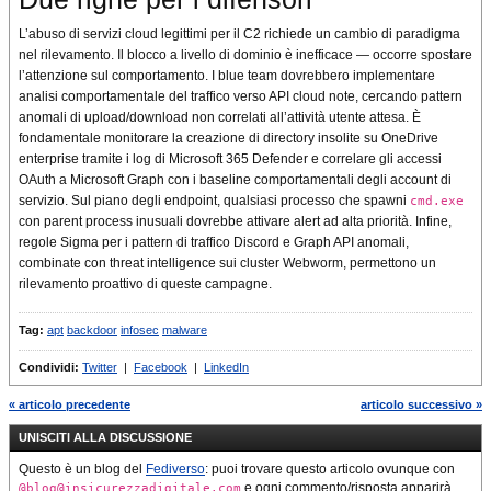
L’abuso di servizi cloud legittimi per il C2 richiede un cambio di paradigma
nel rilevamento. Il blocco a livello di dominio è inefficace — occorre spostare
l’attenzione sul comportamento. I blue team dovrebbero implementare
analisi comportamentale del traffico verso API cloud note, cercando pattern
anomali di upload/download non correlati all’attività utente attesa. È
fondamentale monitorare la creazione di directory insolite su OneDrive
enterprise tramite i log di Microsoft 365 Defender e correlare gli accessi
OAuth a Microsoft Graph con i baseline comportamentali degli account di
servizio. Sul piano degli endpoint, qualsiasi processo che spawni
cmd.exe
con parent process inusuali dovrebbe attivare alert ad alta priorità. Infine,
regole Sigma per i pattern di traffico Discord e Graph API anomali,
combinate con threat intelligence sui cluster Webworm, permettono un
rilevamento proattivo di queste campagne.
Tag:
apt
backdoor
infosec
malware
Condividi:
Twitter
|
Facebook
|
LinkedIn
« articolo precedente
articolo successivo »
UNISCITI ALLA DISCUSSIONE
Questo è un blog del
Fediverso
: puoi trovare questo articolo ovunque con
e ogni commento/risposta apparirà
@blog@insicurezzadigitale.com