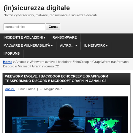
(in)sicurezza digitale
Notizie cybersecurity, malware, ransomware e sicurezza dei dati
INCIDENTI E VIOLAZIONI
RANSOMWARE
MALWARE E VULNERABILITÀ
ALTRO…
IL NETWORK
I FORUMS
Home
> Articolo > Webworm evolve: i backdoor EchoCreep e GraphWorm trasformano
Discord e Microsoft Graph in canali C2
WEBWORM EVOLVE: I BACKDOOR ECHOCREEP E GRAPHWORM
TRASFORMANO DISCORD E MICROSOFT GRAPH IN CANALI C2
Analisi
| Dario Fadda | 23 Maggio 2026