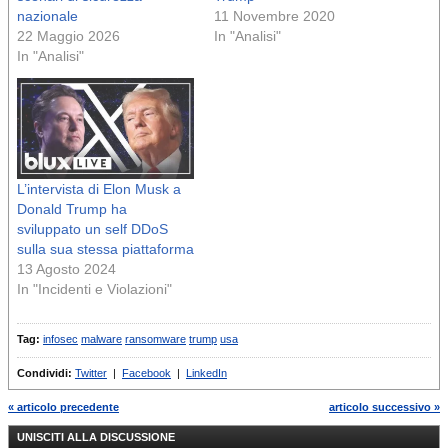
nazionale
11 Novembre 2020
22 Maggio 2026
In "Analisi"
In "Analisi"
L’intervista di Elon Musk a
Donald Trump ha
sviluppato un self DDoS
sulla sua stessa piattaforma
13 Agosto 2024
In "Incidenti e Violazioni"
Tag:
infosec
malware
ransomware
trump
usa
Condividi:
Twitter
|
Facebook
|
LinkedIn
« articolo precedente
articolo successivo »
UNISCITI ALLA DISCUSSIONE