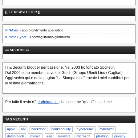
[[ LE NEWSLETTER ]]
NINAsec
- approfondimento aperiodico
Il Punto Cyber
- il briefing italiano giornaliero
== SU DI ME ==
IT & Security blogger per passione. Nel 2003 ho fondato Spcnet.it.
Dal 2006 sono membro attivo del Gulch (Gruppo Utenti Linux Cagliari).
Oggi scrivo qui e nella pagina "La Stampa dice" trovate i miei contributi per
le testate giornalistiche.
Per tutto il resto c'è
dariofadda.it
che contiene "quasi" tutto di me.
TAG RECENTI
apple
apt
backdoor
banksecurity
cybercrime
cyberwar
databreach
infosec
iran
malware
microsoft
phishing
privacy