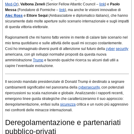
Med-Or
),
Valbona Zeneli
(Senior Fellow Atlantic Council –
link
) e
Paolo
Messa
(Fondatore di Formiche –
link
), ma anche le visioni innovative di
Alec Ross
e
Ettore Sequi
(Ambasciatore e diplomatico italiano), che hanno
sicuramente dato molte aperture sullo scenario internazionale e sugli impatti
di questa vittoria elettorale.
Ragionamenti che mi hanno fatto venire in mente di calare tale scenario nel
mio tema quotidiano e sulle attività delle quali mi occupo costantemente.
Così ho immaginato diversi punti di attenzione sul futuro della
cyber
security
americana, con gli sviluppi normativi proposti da questa nuova
amministrazione
Trump
e facendo qualche ricerca su alcuni dati utili a
capire l’eventuale evoluzione.
Il secondo mandato presidenziale di Donald Trump è destinato a segnare
cambiamenti significativi nel panorama della
cybersecurity
, con potenziali
ripercussioni su scala nazionale e globale. Analizzando i rapporti recenti,
emergono linee guida strategiche che caratterizzeranno il suo approccio:
deregolamentazione, enfasi sulla
sicurezza
critica e un ruolo più aggressivo
nei confronti delle minacce internazionali.
Deregolamentazione e partenariati
pubblico-privati