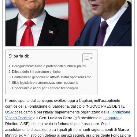
Si parla di:
Deregolamentazione e partenariati pubblico-privati
Difesa delle infrastrutture critiche
Cambiamenti geopolitici e attività statali sponsorizzate
Sfide legislative e armonizzazione regolatoria
Opportunità e rischi per il settore tecnologico
Prendo spunto dal convegno svoltosi oggi a Cagliari, nell’accogliente
cornice della Fondazione di Sardegna, dal titolo “NUOVO PRESIDENTE
USA
: cosa cambia per l’Italia” sapientemente organizzato dalla
Fondazione
Vittorio Occorsio
e il Gen.
Luciano Carta
(già presidente di
Leonardo
e
Direttore AISE), che ho avuto la fortuna di poter ascoltare. Ospiti
assolutamente d’eccezione tra i quali gli illuminanti ragionamenti di
Marco
Minniti
(ex Ministro con delega ai servizi segreti, ora presidente Fondazione