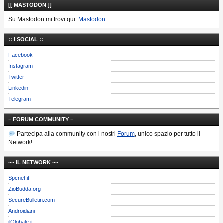
[[ MASTODON ]]
Su Mastodon mi trovi qui:
Mastodon
:: I SOCIAL ::
Facebook
Instagram
Twitter
Linkedin
Telegram
= FORUM COMMUNITY =
Partecipa alla community con i nostri
Forum
, unico spazio per tutto il
Network!
~~ IL NETWORK ~~
Spcnet.it
ZioBudda.org
SecureBulletin.com
Androidiani
ilGlobale.it