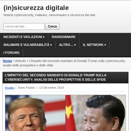
(in)sicurezza digitale
Notizie cybersecurity, malware, ransomware e sicurezza dei dati
INCIDENTI E VIOLAZIONI
RANSOMWARE
MALWARE E VULNERABILITÀ
ALTRO…
IL NETWORK
I FORUMS
Home
> Articolo > L’impatto del secondo mandato di Donald Trump sulla cybersecurity:
analisi delle prospettive e delle sfide
L’IMPATTO DEL SECONDO MANDATO DI DONALD TRUMP SULLA
CYBERSECURITY: ANALISI DELLE PROSPETTIVE E DELLE SFIDE
Analisi
| Dario Fadda | 13 Dicembre 2024