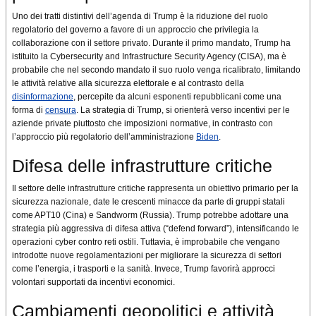
Uno dei tratti distintivi dell’agenda di Trump è la riduzione del ruolo
regolatorio del governo a favore di un approccio che privilegia la
collaborazione con il settore privato. Durante il primo mandato, Trump ha
istituito la Cybersecurity and Infrastructure Security Agency (CISA), ma è
probabile che nel secondo mandato il suo ruolo venga ricalibrato, limitando
le attività relative alla sicurezza elettorale e al contrasto della
disinformazione
, percepite da alcuni esponenti repubblicani come una
forma di
censura
. La strategia di Trump, si orienterà verso incentivi per le
aziende private piuttosto che imposizioni normative, in contrasto con
l’approccio più regolatorio dell’amministrazione
Biden
.
Difesa delle infrastrutture critiche
Il settore delle infrastrutture critiche rappresenta un obiettivo primario per la
sicurezza nazionale, date le crescenti minacce da parte di gruppi statali
come APT10 (Cina) e Sandworm (Russia). Trump potrebbe adottare una
strategia più aggressiva di difesa attiva (“defend forward”), intensificando le
operazioni cyber contro reti ostili. Tuttavia, è improbabile che vengano
introdotte nuove regolamentazioni per migliorare la sicurezza di settori
come l’energia, i trasporti e la sanità. Invece, Trump favorirà approcci
volontari supportati da incentivi economici.
Cambiamenti geopolitici e attività