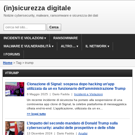
(in)sicurezza digitale
Notizie cybersecurity, malware, ransomware e sicurezza dei dati
INCIDENTI E VIOLAZIONI
RANSOMWARE
MALWARE E VULNERABILITÀ
ALTRO…
IL NETWORK
I FORUMS
Home
> Tag > trump
#TRUMP
Clonazione di Signal: sospesa dopo hacking un’app
utilizzata da un ex funzionario dell’amministrazione Trump
6 Maggio 2025 | Dario Fadda |
Incidenti e Violazioni
Un recente incidente di sicurezza ha portato alla sospensione di una
controversa app clone di Signal, la celebre piattaforma di messaggistica
cifrata end-to-end. L’applicazione, utilizzata da un ex...
>> leggi tutto
L’impatto del secondo mandato di Donald Trump sulla
cybersecurity: analisi delle prospettive e delle sfide
13 Dicembre 2024 | Dario Fadda |
Analisi