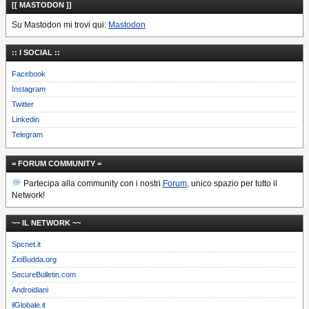
[[ MASTODON ]]
Su Mastodon mi trovi qui:
Mastodon
:: I SOCIAL ::
Facebook
Instagram
Twitter
Linkedin
Telegram
= FORUM COMMUNITY =
Partecipa alla community con i nostri
Forum
, unico spazio per tutto il
Network!
~~ IL NETWORK ~~
Spcnet.it
ZioBudda.org
SecureBulletin.com
Androidiani
ilGlobale.it