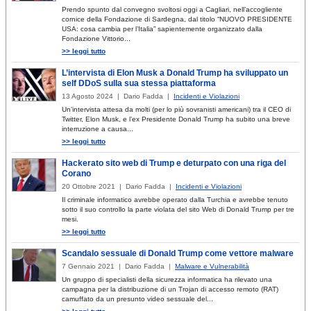
Prendo spunto dal convegno svoltosi oggi a Cagliari, nell’accogliente
cornice della Fondazione di Sardegna, dal titolo “NUOVO PRESIDENTE
USA: cosa cambia per l’Italia” sapientemente organizzato dalla
Fondazione Vittorio...
>> leggi tutto
L’intervista di Elon Musk a Donald Trump ha sviluppato un
self DDoS sulla sua stessa piattaforma
13 Agosto 2024 | Dario Fadda |
Incidenti e Violazioni
Un’intervista attesa da molti (per lo più sovranisti americani) tra il CEO di
Twitter, Elon Musk, e l’ex Presidente Donald Trump ha subito una breve
interruzione a causa...
>> leggi tutto
Hackerato sito web di Trump e deturpato con una riga del
Corano
20 Ottobre 2021 | Dario Fadda |
Incidenti e Violazioni
Il criminale informatico avrebbe operato dalla Turchia e avrebbe tenuto
sotto il suo controllo la parte violata del sito Web di Donald Trump per tre
mesi.
>> leggi tutto
Scandalo sessuale di Donald Trump come vettore malware
7 Gennaio 2021 | Dario Fadda |
Malware e Vulnerabilità
Un gruppo di specialisti della sicurezza informatica ha rilevato una
campagna per la distribuzione di un Trojan di accesso remoto (RAT)
camuffato da un presunto video sessuale del...