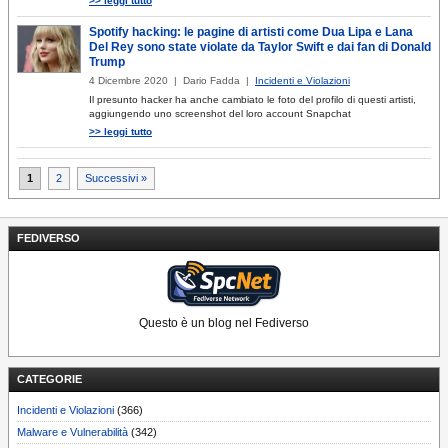
>> leggi tutto
Spotify hacking: le pagine di artisti come Dua Lipa e Lana
Del Rey sono state violate da Taylor Swift e dai fan di Donald
Trump
4 Dicembre 2020 | Dario Fadda |
Incidenti e Violazioni
Il presunto hacker ha anche cambiato le foto del profilo di questi artisti,
aggiungendo uno screenshot del loro account Snapchat
>> leggi tutto
Paginazione
1
2
Successivi »
degli
articoli
FEDIVERSO
Questo è un blog nel Fediverso
CATEGORIE
Incidenti e Violazioni
(366)
Malware e Vulnerabilità
(342)