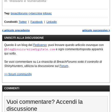
In "Malware e Vulnerabilità"
Tag:
breachforums
cybercrime
infosec
Condividi:
Twitter
|
Facebook
|
LinkedIn
« articolo precedente
articolo successivo »
UNISCITI ALLA DISCUSSIONE
Questo è un blog del
Fediverso
: puoi trovare questo articolo ovunque con
e ogni commento/risposta apparirà
@blog@insicurezzadigitale.com
qui sotto.
Se vuoi commentare su
La rinascita di BreachForums sotto il controllo di
ShinyHunters
, utilizza la discussione sul
Forum
.
>> forum community
COMMENTI
Vuoi commentare? Accendi la
discussione