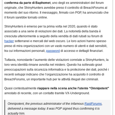
conferma da parte di Baphomet
, uno degli ex amministratori del forum
originale, che ShinyHunters avrebbe preso il controllo di BreachForums al
momento del suo ritorno. Il messaggio, firmato con PGP, ha annunciato che
il forum sarebbe tornato online.
ShinyHunters è emerso per la prima volta nel 2020, quando è stato
associato a una serie di violazioni dei dati. La notorietà della banda è
cresciuta ulteriormente a seguito della vendita di dati rubati su forum di
hacker
sotterranei e mercati del web oscuro. Le loro azioni hanno spesso
preso di mira organizzazioni con un vasto numero di utenti e dati sensibili,
tra cui informazioni personali,
password
di accesso e dettagli finanziari.
Tuttavia, nonostante l’aumento delle violazioni correlate a ShinyHunters, la
loro vera identità rimane avvolta nel mistero. Questo ha sollevato gravi
preoccupazioni sulla sicurezza informatica e la protezione dei dati, poiché i
recenti sviluppi indicano che l’organizzazione ha acquisito il controllo di
BreachForums, un importante hub per le attività illegali dei criminali.
Quasi contestualmente
riappare nella scena anche l’utente “Omnipotent”
arrestato di recente, con un contatto tramite VX-Underground.
Omnipotent, the previous administrator of the infamous
RaidForums
,
delivered a message today. It was PGP signed thus confirming it is
actually him.