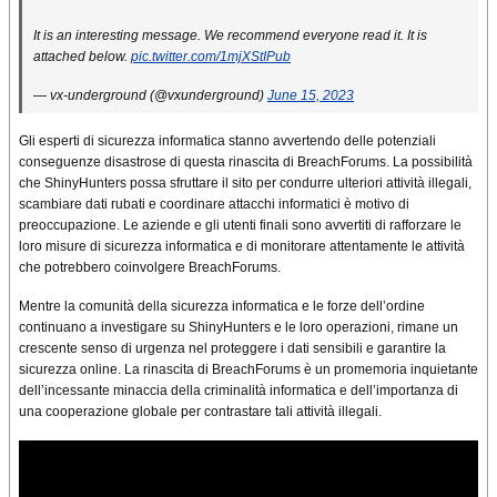
It is an interesting message. We recommend everyone read it. It is
attached below.
pic.twitter.com/1mjXStIPub
— vx-underground (@vxunderground)
June 15, 2023
Gli esperti di sicurezza informatica stanno avvertendo delle potenziali
conseguenze disastrose di questa rinascita di BreachForums. La possibilità
che ShinyHunters possa sfruttare il sito per condurre ulteriori attività illegali,
scambiare dati rubati e coordinare attacchi informatici è motivo di
preoccupazione. Le aziende e gli utenti finali sono avvertiti di rafforzare le
loro misure di sicurezza informatica e di monitorare attentamente le attività
che potrebbero coinvolgere BreachForums.
Mentre la comunità della sicurezza informatica e le forze dell’ordine
continuano a investigare su ShinyHunters e le loro operazioni, rimane un
crescente senso di urgenza nel proteggere i dati sensibili e garantire la
sicurezza online. La rinascita di BreachForums è un promemoria inquietante
dell’incessante minaccia della criminalità informatica e dell’importanza di
una cooperazione globale per contrastare tali attività illegali.