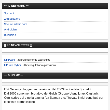
~~ IL NETWORK ~~
Spcnet.it
ZioBudda.org
SecureBulletin.com
Androidiani
ilGlobale.it
[[ LE NEWSLETTER ]]
NINAsec
- approfondimento aperiodico
Il Punto Cyber
- il briefing italiano giornaliero
== SU DI ME ==
IT & Security blogger per passione. Nel 2003 ho fondato Spcnet.it.
Dal 2006 sono membro attivo del Gulch (Gruppo Utenti Linux Cagliari).
Oggi scrivo qui e nella pagina "La Stampa dice" trovate i miei contributi per
le testate giornalistiche.