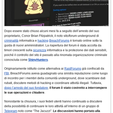
Dopo essere stato chiuso alcuni mesi fa a seguito dell’arresto del suo
proprietario, Conor Brian Fitzpatrick, il noto sito/forum underground di
criminalità
informatica e
hacking
BreachForums
è tornato online sotto la
guida di nuovi amministratori. La riapertura del forum è stata accolta da
timori crescenti sulla
sicurezza
informatica e la protezione dei dati sensibili,
poiché il controllo del sito è passato alla rinomata organizzazione criminale
conosciuta come
ShinyHunters
.
Originariamente istituito come alternativa ai
RaidForums
già confiscati da
FBI
, BreachForums aveva guadagnato una sinistra reputazione come luogo
di incontro per i membri della comunità underground, dove scambiare dati
rubati, discutere metodi di hacking e coordinare attività illegali. Tuttavia,
dopo l’arresto del suo fondatore
,
il forum è stato costretto a interrompere
le sue operazioni e chiudere
.
Nonostante la chiusura, i suoi fedeli utenti hanno continuato a discutere
della possibilità di continuare le loro attività all’interno di un gruppo di
Telegram
noto come “The Jacuzzi”.
Le discussioni hanno portato alla