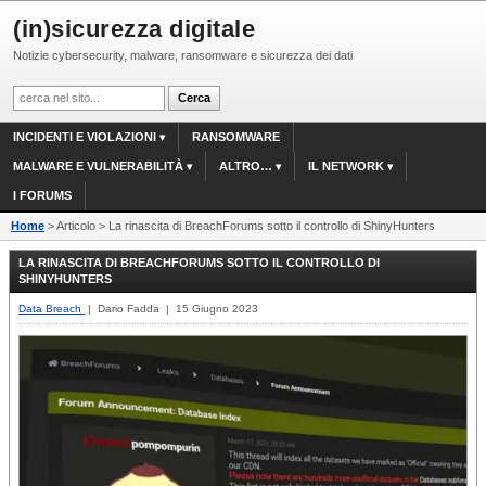
(in)sicurezza digitale
Notizie cybersecurity, malware, ransomware e sicurezza dei dati
INCIDENTI E VIOLAZIONI
RANSOMWARE
MALWARE E VULNERABILITÀ
ALTRO…
IL NETWORK
I FORUMS
Home
> Articolo > La rinascita di BreachForums sotto il controllo di ShinyHunters
LA RINASCITA DI BREACHFORUMS SOTTO IL CONTROLLO DI
SHINYHUNTERS
Data Breach
| Dario Fadda | 15 Giugno 2023