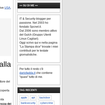
== SU DI ME ==
tive
USA
,
IT & Security blogger per
passione. Nel 2003 ho
fondato Spcnet.it.
Dal 2006 sono membro attivo
del Gulch (Gruppo Utenti
Linux Cagliari).
Oggi scrivo qui e nella pagina
"La Stampa dice" trovate i miei
contributi per le testate
giornalistiche.
alla
Per tutto il resto c'è
dariofadda.it
che contiene
"quasi" tutto di me.
ttore del
TAG RECENTI
scoperta
apple
apt
backdoor
esta
banksecurity
cybercrime
ezza dei