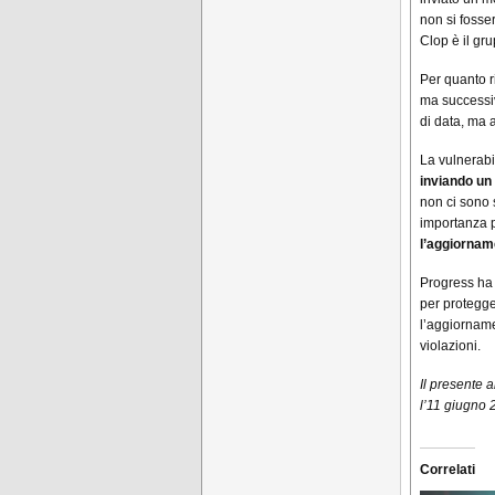
non si fosse
Clop è il gr
Per quanto r
ma successiv
di data, ma 
La vulnerabi
inviando un 
non ci sono 
importanza pe
l’aggiorname
Progress ha r
per protegge
l’aggiorname
violazioni.
Il presente 
l’11 giugno 
Correlati