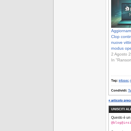
Aggiornam
Clop conti
nuove vit
modus ope
2 Agosto 
In "Ranso
Tag:
infosec
Condividi:
Tw
« articolo pre
UNISCITI A
Questo è un
@blog@ins