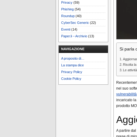
Privacy
(59)
Phishing
(54)
Roundup
(40)
CyberSec Generic
(22)
Eventi
(14)
Paper.li – Archivio
(13)
Si parla d
NAVIGAZIONE
A proposito di…
Aggiornam
Risolta l
La stampa dice
Le attivit
Privacy Policy
Cookie Policy
Recentemente
nel suo soft
vulnerabilità
incaricato la
prodotto MO
Aggi
A partire da
prese di mir