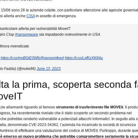
l 15/06 sono 26 le aziende colpite, con particolare attenzione alle agenzie governa
 si allerta anche
CISA
in assetto di emergenza.
particolare allerta per vulnerabilità MoveIT.
giro Clop
#ransomware
sta impattando notevolmente in USA.
 finora rivendicate.
:
https://t.co/mvBGiE0Wfs
@ransomfeed
https://t.co/LxfKzXK84u
io Fadda} (@nuke86)
June 15, 2023
lta la prima, scoperta seconda f
oveIT
izie allarmanti riguardo al famoso
strumento di trasferimento file MOVEit
. Il produ
ogress, ha recentemente rivelato che è stato scoperto un secondo problema nel
he potrebbe renderlo vulnerabile a potenziali attacchi informatici. In seguito alla 
falla, denominata CVE-2023-34362, l’azienda ha incaricato la società di sicurezza
Huntress di effettuare una valutazione del codice di MOVEit. Purtroppo, durante qu
,
è emerso un nuovo problema che potrebbe compromettere seriamente la sicur