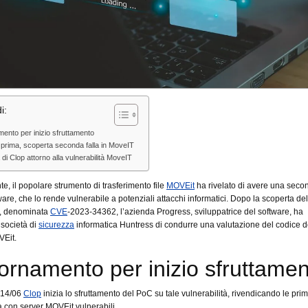
i:
ento per inizio sfruttamento
a prima, scoperta seconda falla in MoveIT
à di Clop attorno alla vulnerabilità MoveIT
, il popolare strumento di trasferimento file
MOVEit
ha rivelato di avere una secon
ware, che lo rende vulnerabile a potenziali attacchi informatici. Dopo la scoperta de
, denominata
CVE
-2023-34362, l’azienda Progress, sviluppatrice del software, ha
 società di
sicurezza
informatica Huntress di condurre una valutazione del codice d
VEit.
ornamento per inizio sfruttame
l 14/06
Clop
inizia lo sfruttamento del PoC su tale vulnerabilità, rivendicando le prim
a con server MOVEit vulnerabili.