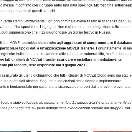
ro messe in contatto con il gruppo entro una data specifica. Microsoft ha sottolineat
uppo responsabile di questi attacchi.
iguarda i tempi, inizialmente il gruppo criminale aveva fissato la scadenza per il 12
amente l’ha spostata al 14 giugno. Non è stata data una spiegazione ufficiale per 
alcuni suggeriscono che il 12 giugno fosse un giorno festivo in Russia.
lità di MOVEit
potrebbe consentire agli aggressori di compromettere il databas
particolare tipo di dati a un’applicazione MOVEit Transfer
. Fortunatamente, al m
segni che indichino uno sfruttamento attivo di queste vulnerabilità, ma è di fondam
r tutti gli utenti di MOVEit Transfer
scaricare e installare immediatamente
nto più recente, reso disponibile dal 9 giugno 2023
.
assicurato gli utenti dichiarando che tutti i cluster di MOVEit Cloud sono già stati a
rli da potenziali attacchi. Seguire le indicazioni dell’azienda e implementare
nto è fondamentale per garantire la sicurezza dei propri dati e prevenire eventuali
articolo è stato sottoposto ad aggiornamento il 15 giugno 2023 e originariamente pu
2023, per l’aggiunta sui primi dettagli delle rivendicazioni operate dal gruppo Clop.