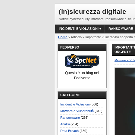
(in)sicurezza digitale
Notizie cybersecurity, malware, ransomware e sicur
INCIDENTI E VIOLAZIONI
RANSOMWARE
Home
> Articolo > Importante vulnerabilità scoperta
FEDIVERSO
IMPORTANT
URGENTE
Malware e Vuln
Questo è un blog nel
Fediverso
CATEGORIE
Incidenti e Violazioni
(366)
Malware e Vulnerabilità
(342)
Ransomware
(263)
Analisi
(254)
Data Breach
(189)