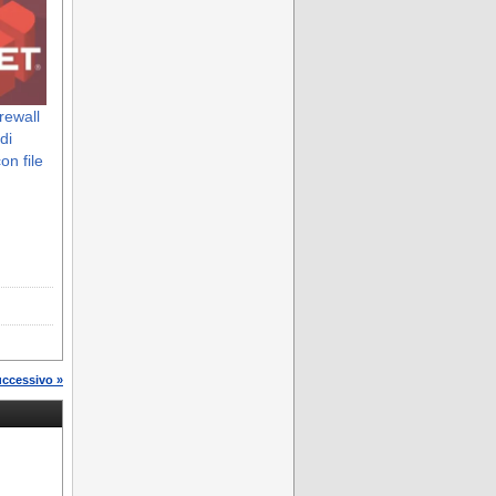
irewall
di
on file
uccessivo »