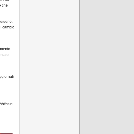
o che
 giugno,
il cambio
e
omento
entale
ggiornati
bblicato