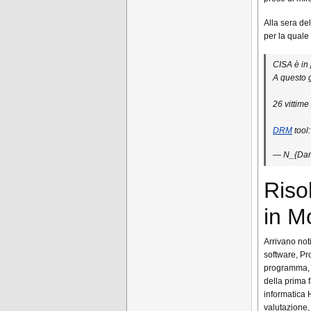
Alla sera de
per la quale
CISA è in 
A questo 
26 vittime
DRM
tool
— N_{Dar
Riso
in M
Arrivano not
software, Pr
programma, c
della prima 
informatica 
valutazione