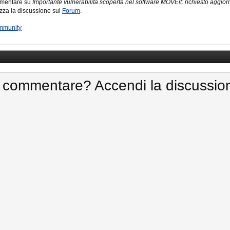
mmentare su
Importante vulnerabilità scoperta nel software MOVEit: richiesto aggio
lizza la discussione sul
Forum
.
mmunity
 commentare? Accendi la discussio