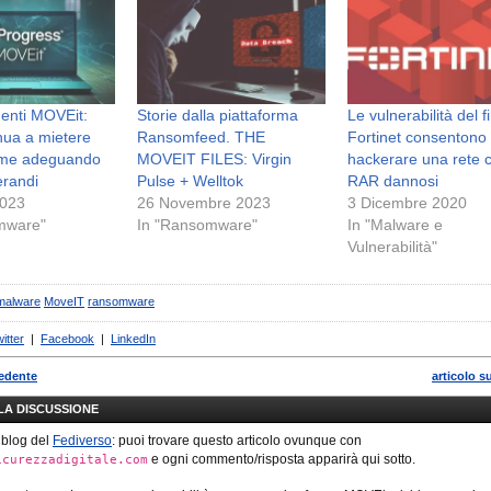
enti MOVEit:
Storie dalla piattaforma
Le vulnerabilità del f
nua a mietere
Ransomfeed. THE
Fortinet consentono 
time adeguando
MOVEIT FILES: Virgin
hackerare una rete c
randi
Pulse + Welltok
RAR dannosi
2023
26 Novembre 2023
3 Dicembre 2020
mware"
In "Ransomware"
In "Malware e
Vulnerabilità"
malware
MoveIT
ransomware
itter
|
Facebook
|
LinkedIn
cedente
articolo s
LLA DISCUSSIONE
 blog del
Fediverso
: puoi trovare questo articolo ovunque con
e ogni commento/risposta apparirà qui sotto.
icurezzadigitale.com