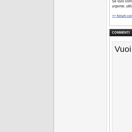
Se vuoi co
urgente
, uti
>> forum co
COMMENTI
Vuoi