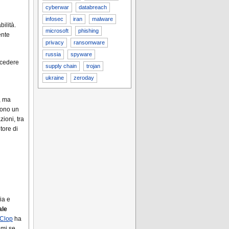
cyberwar
databreach
infosec
iran
malware
ilità.
microsoft
phishing
ente
privacy
ransomware
russia
spyware
ccedere
supply chain
trojan
ukraine
zeroday
, ma
cono un
zioni, tra
tore di
ia e
ale
Clop
ha
omi se