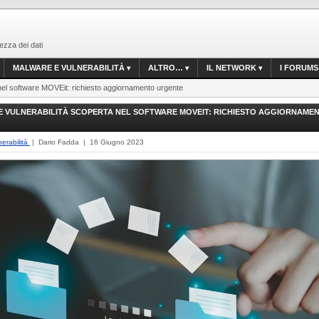
ezza dei dati
MALWARE E VULNERABILITÀ
ALTRO…
IL NETWORK
I FORUMS
 nel software MOVEit: richiesto aggiornamento urgente
E VULNERABILITÀ SCOPERTA NEL SOFTWARE MOVEIT: RICHIESTO AGGIORNAME
erabilità
| Dario Fadda | 16 Giugno 2023