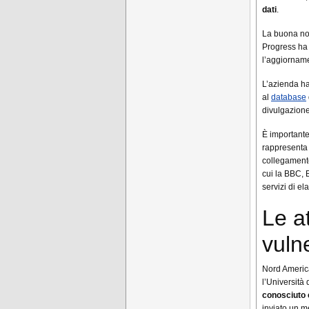
dati
.
La buona not
Progress ha 
l’aggiorname
L’azienda ha
al
database
divulgazione
È importante
rappresenta 
collegamento 
cui la BBC, 
servizi di el
Le at
vuln
Nord America
l’Università 
conosciuto
inviato un m