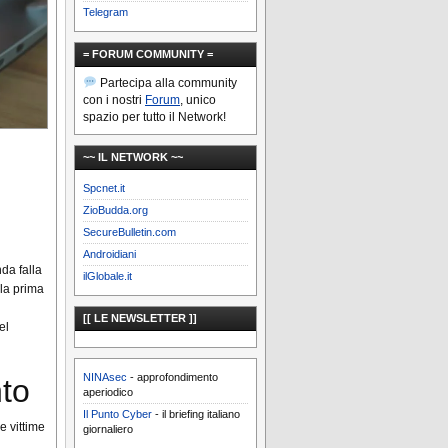
Telegram
= FORUM COMMUNITY =
Partecipa alla community
con i nostri
Forum
, unico
spazio per tutto il Network!
~~ IL NETWORK ~~
Spcnet.it
ZioBudda.org
SecureBulletin.com
Androidiani
da falla
ilGlobale.it
lla prima
[[ LE NEWSLETTER ]]
el
NINAsec
- approfondimento
nto
aperiodico
Il Punto Cyber
- il briefing italiano
e vittime
giornaliero