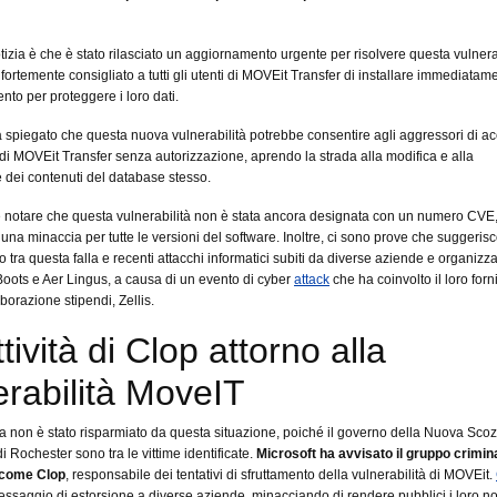
izia è che è stato rilasciato un aggiornamento urgente per risolvere questa vulnerab
fortemente consigliato a tutti gli utenti di MOVEit Transfer di installare immediatam
nto per proteggere i loro dati.
 spiegato che questa nuova vulnerabilità potrebbe consentire agli aggressori di a
di MOVEit Transfer senza autorizzazione, aprendo la strada alla modifica e alla
 dei contenuti del database stesso.
 notare che questa vulnerabilità non è stata ancora designata con un numero CVE
una minaccia per tutte le versioni del software. Inoltre, ci sono prove che suggeris
tra questa falla e recenti attacchi informatici subiti da diverse aziende e organizza
Boots e Aer Lingus, a causa di un evento di cyber
attack
che ha coinvolto il loro forni
aborazione stipendi, Zellis.
tività di Clop attorno alla
erabilità MoveIT
 non è stato risparmiato da questa situazione, poiché il governo della Nuova Scoz
di Rochester sono tra le vittime identificate.
Microsoft ha avvisato il gruppo crimin
 come Clop
, responsabile dei tentativi di sfruttamento della vulnerabilità di MOVEit.
essaggio di estorsione a diverse aziende, minacciando di rendere pubblici i loro n