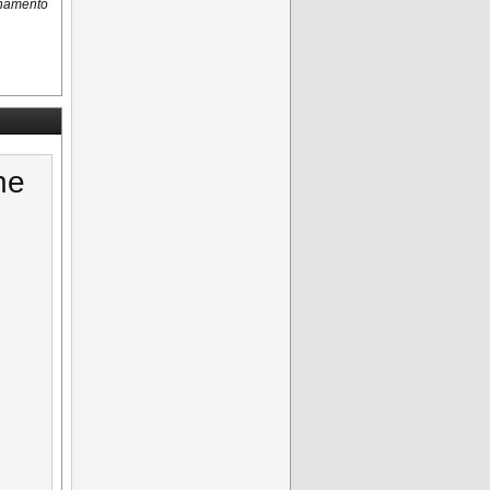
rnamento
ne