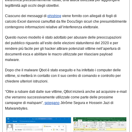
elettronica precedentemente rubati, una tattica utilizzata per aggiungere
legittimità agli occhi degli obiettivi.
Ciascuno dei messaggi di
phishing
viene fornito con allegati di fogli di
calcolo Excel dannosi camuffati da file DocuSign sicuri che presumibilmente
contengono informazioni relative all’interferenza elettorale.
Questo nuovo modello è stato adottato per abusare delle preoccupazioni
del pubblico riguardo all’esito delle elezioni statunitensi del 2020 e per
rendere più facile per gli hacker attirare potenziali vittime nell’apertura di
documenti esca e abilitare le macro utilizzate per rilasciare payload
malware.
Dopo che il malware Qbot è stato eseguito e ha infettato i computer delle
vittime, si metterà in contatto con il suo centro di comando e controllo per
chiedere ulteriori istruzioni.
“Oltre a rubare dati dalle sue vittime, QBot inizierà anche ad acquisire e-mail
che verranno successivamente utilizzate come parte delle prossime
campagne di malspam”,
spiegano
Jérôme Segura e Hossein Jazi di
Malwarebytes.