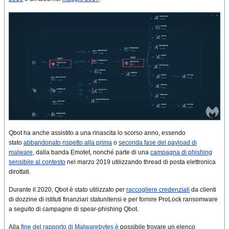
Qbot ha anche assistito a una rinascita lo scorso anno, essendo
stato
abbandonato rispetto alla prima
o
seconda fase del payload di
malware
, dalla banda Emotet, nonché parte di una
campagna di phishing
sensibile al contesto
nel marzo 2019 utilizzando thread di posta elettronica
dirottati.
Durante il 2020, Qbot è stato utilizzato per
raccogliere credenziali
da clienti
di dozzine di istituti finanziari statunitensi e per fornire ProLock ransomware
a seguito di campagne di spear-phishing Qbot.
Alla
fine del rapporto di Malwarebytes è
possibile trovare un elenco