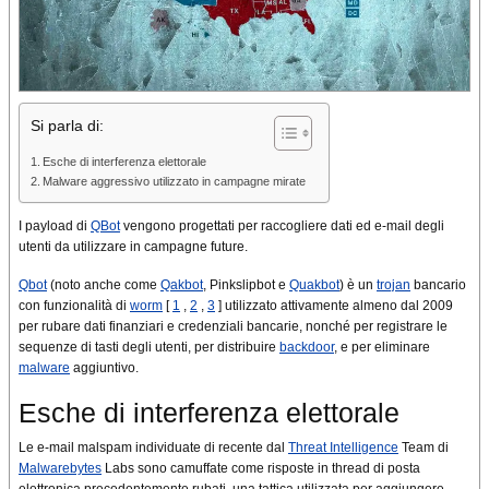
Si parla di:
Esche di interferenza elettorale
Malware aggressivo utilizzato in campagne mirate
I payload di
QBot
vengono progettati per raccogliere dati ed e-mail degli
utenti da utilizzare in campagne future.
Qbot
(noto anche come
Qakbot
, Pinkslipbot e
Quakbot
) è un
trojan
bancario
con funzionalità di
worm
[
1
,
2
,
3
] utilizzato attivamente almeno dal 2009
per rubare dati finanziari e credenziali bancarie, nonché per registrare le
sequenze di tasti degli utenti, per distribuire
backdoor
, e per eliminare
malware
aggiuntivo.
Esche di interferenza elettorale
Le e-mail malspam individuate di recente dal
Threat Intelligence
Team di
Malwarebytes
Labs sono camuffate come risposte in thread di posta