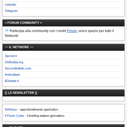
Linkedin
Telegram
= FORUM COMMUNITY =
Partecipa alla community con i nostri
Forum
, unico spazio per tutto il
Network!
~~ IL NETWORK ~~
Spcnet.it
ZioBudda.org
SecureBulletin.com
Androidiani
ilGlobale.it
[[ LE NEWSLETTER ]]
NINAsec
- approfondimento aperiodico
Il Punto Cyber
- il briefing italiano giornaliero