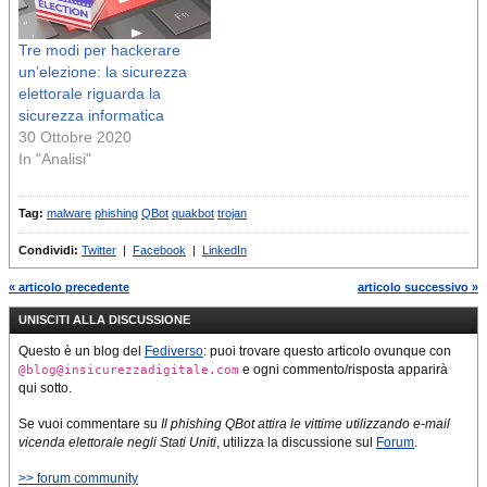
Tre modi per hackerare
un’elezione: la sicurezza
elettorale riguarda la
sicurezza informatica
30 Ottobre 2020
In "Analisi"
Tag:
malware
phishing
QBot
quakbot
trojan
Condividi:
Twitter
|
Facebook
|
LinkedIn
« articolo precedente
articolo successivo »
UNISCITI ALLA DISCUSSIONE
Questo è un blog del
Fediverso
: puoi trovare questo articolo ovunque con
e ogni commento/risposta apparirà
@blog@insicurezzadigitale.com
qui sotto.
Se vuoi commentare su
Il phishing QBot attira le vittime utilizzando e-mail
vicenda elettorale negli Stati Uniti
, utilizza la discussione sul
Forum
.
>> forum community