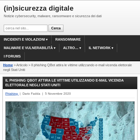
(in)sicurezza digitale
Notizie cybersecurity, malware, ransomware e sicurezza dei dati
INCIDENTI E VIOLAZIONI
RANSOMWARE
MALWARE E VULNERABILITÀ
ALTRO…
IL NETWORK
I FORUMS
Home
> Articolo > Il phishing QBot attira le vittime utilizzando e-mail vicenda elettorale
negli Stati Uniti
IL PHISHING QBOT ATTIRA LE VITTIME UTILIZZANDO E-MAIL VICENDA
ELETTORALE NEGLI STATI UNITI
Phishing
| Dario Fadda | 5 Novembre 2020