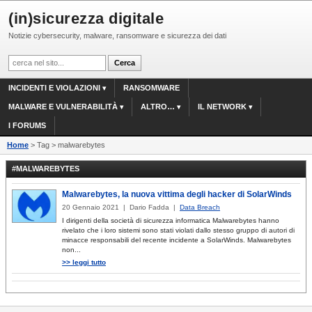
(in)sicurezza digitale
Notizie cybersecurity, malware, ransomware e sicurezza dei dati
INCIDENTI E VIOLAZIONI
RANSOMWARE
MALWARE E VULNERABILITÀ
ALTRO…
IL NETWORK
I FORUMS
Home
> Tag > malwarebytes
#MALWAREBYTES
Malwarebytes, la nuova vittima degli hacker di SolarWinds
20 Gennaio 2021 | Dario Fadda |
Data Breach
I dirigenti della società di sicurezza informatica Malwarebytes hanno
rivelato che i loro sistemi sono stati violati dallo stesso gruppo di autori di
minacce responsabili del recente incidente a SolarWinds. Malwarebytes
non...
>> leggi tutto