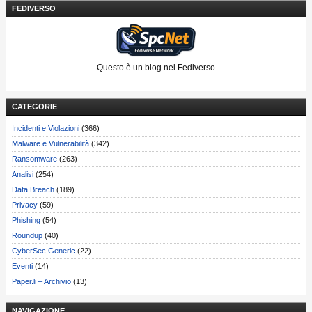
FEDIVERSO
Questo è un blog nel Fediverso
CATEGORIE
Incidenti e Violazioni
(366)
Malware e Vulnerabilità
(342)
Ransomware
(263)
Analisi
(254)
Data Breach
(189)
Privacy
(59)
Phishing
(54)
Roundup
(40)
CyberSec Generic
(22)
Eventi
(14)
Paper.li – Archivio
(13)
NAVIGAZIONE