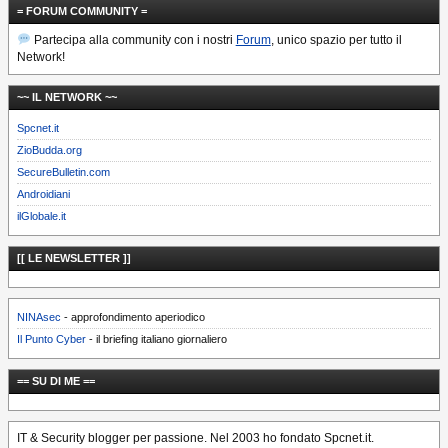
= FORUM COMMUNITY =
Partecipa alla community con i nostri
Forum
, unico spazio per tutto il
Network!
~~ IL NETWORK ~~
Spcnet.it
ZioBudda.org
SecureBulletin.com
Androidiani
ilGlobale.it
[[ LE NEWSLETTER ]]
NINAsec
- approfondimento aperiodico
Il Punto Cyber
- il briefing italiano giornaliero
== SU DI ME ==
IT & Security blogger per passione. Nel 2003 ho fondato Spcnet.it.