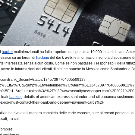
i
hacker
malintenzionati ha fatto trapelare dati per circa 10.000 titolari di carte Ame
Messico su un forum di
hacking
del
dark web
; le informazioni sono a disposizione d
rte interessata senza alcun costo. Come se non bastasse, i responsabili della filtra
 avere le informazioni dei clienti di alcune banche in Messico come Santander e 
.com/Bank_Security/status/1345739770400550912?
wsrc%5Etfw%7Ctwcamp%5Etweetembed%7Ctwterm%5E1345739770400550912%
n%5Es1_&ref_url=https%3A%2F%2Fwww.securitynewspaper.com%2F2021%2F
-leak-
banking
-details-of-american-express-santander-and-citibanamex-customers
mexico-must-contact-their-bank-and-get-new-payment-cards%2F
tizie ha rivelato il numero completo delle carte esposte, oltre ai record personali di t
ssati, tra cui:
ompleti
zzi residenza