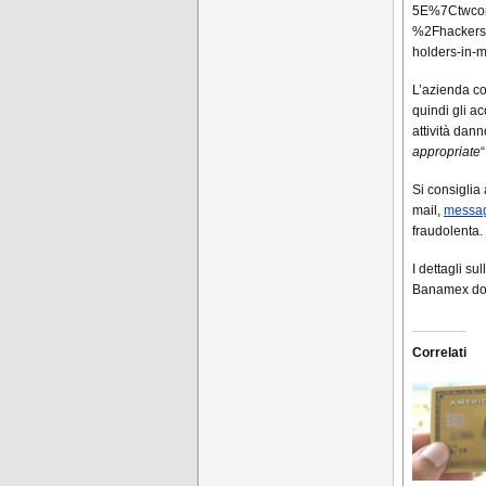
5E%7Ctwco
%2Fhackers-
holders-in-
L’azienda c
quindi gli a
attività dann
appropriate
Si consiglia 
mail,
messa
fraudolenta.
I dettagli s
Banamex dovr
Correlati