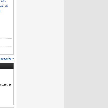
i #T-
ri di
i
uccessivo »
ntander e