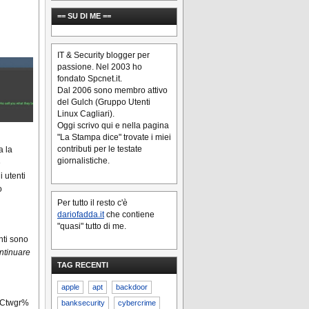
== SU DI ME ==
IT & Security blogger per
passione. Nel 2003 ho
fondato Spcnet.it.
Dal 2006 sono membro attivo
del Gulch (Gruppo Utenti
Linux Cagliari).
Oggi scrivo qui e nella pagina
"La Stampa dice" trovate i miei
contributi per le testate
a la
giornalistiche.
e
 utenti
o
Per tutto il resto c'è
dariofadda.it
che contiene
"quasi" tutto di me.
nti sono
ntinuare
TAG RECENTI
apple
apt
backdoor
7Ctwgr%
banksecurity
cybercrime