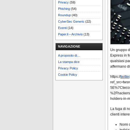
Privacy
(59)
Phishing
(54)
Roundup
(40)
CyberSec Generic
(22)
Eventi
(14)
Paper.li – Archivio
(13)
NAVIGAZIONE
Un gruppo d
Express in 
A proposito di…
qualsiasi pa
La stampa dice
affermano di
Privacy Policy
Cookie Policy
https://
twitter
ref_src=t
5E%7Ctwco
%2Fhackers
holders-in-
La fuga di no
clienti intere
Nomi c
Indiri