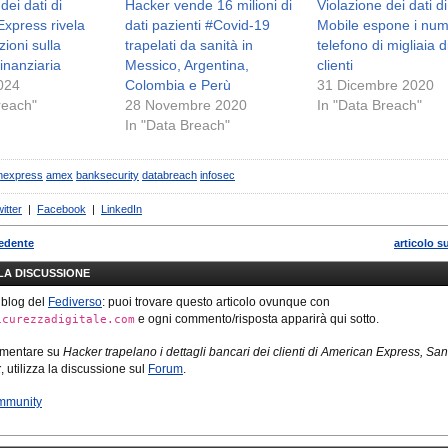
dei dati di
Hacker vende 16 milioni di
Violazione dei dati d
xpress rivela
dati pazienti #Covid-19
Mobile espone i nume
ioni sulla
trapelati da sanità in
telefono di migliaia d
inanziaria
Messico, Argentina,
clienti
024
Colombia e Perù
31 Dicembre 2020
reach"
28 Novembre 2020
In "Data Breach"
In "Data Breach"
nexpress
amex
banksecurity
databreach
infosec
itter
|
Facebook
|
LinkedIn
cedente
articolo s
LLA DISCUSSIONE
 blog del
Fediverso
: puoi trovare questo articolo ovunque con
e ogni commento/risposta apparirà qui sotto.
icurezzadigitale.com
mmentare su
Hacker trapelano i dettagli bancari dei clienti di American Express, Sa
x
, utilizza la discussione sul
Forum
.
mmunity