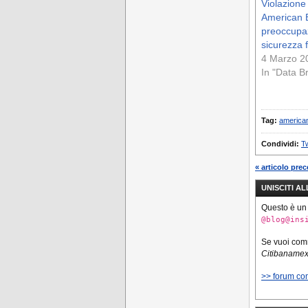
Violazione 
American E
preoccupaz
sicurezza f
4 Marzo 2
In "Data B
Tag:
america
Condividi:
Tw
« articolo pre
UNISCITI A
Questo è un
@blog@ins
Se vuoi co
Citibaname
>> forum co