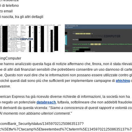
 di telefono
zzo email
 nascita, tra gli altri dettagli
pingComputer
che hanno analizzato questa fuga di notizie affermano che, finora, non è stata rilevat
e di altri dati finanziari sensibili che potrebbero consentire un uso dannoso di cart
 Questo non vuol dire che le informazioni non possano essere utilizzate contro gli
 poiché questi dati sono più che sufficienti per implementare campagne di
phishing
vasive.
rican Express ha già ricevuto diverse richieste di informazioni, la società non ha
o negato un potenziale
databreach
, tuttavia, sottolineare che non addebiti fraudole
ti derivanti da questa vicenda: “
Siamo a conoscenza di questi rapporti e volontà co
 Al momento non abbiamo ulteriori commenti
.”
tter.com/Bank_Security/status/1345970212508635137?
wsrc%5Etfw%7Ctwcamp%5Etweetembed%7Ctwterm%5E1345970212508635137%