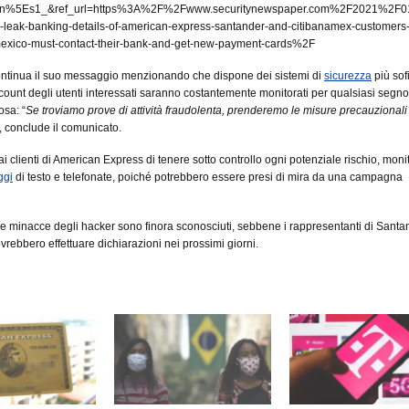
n%5Es1_&ref_url=https%3A%2F%2Fwww.securitynewspaper.com%2F2021%2F
leak-banking-details-of-american-express-santander-and-citibanamex-customers
mexico-must-contact-their-bank-and-get-new-payment-cards%2F
ontinua il suo messaggio menzionando che dispone dei sistemi di
sicurezza
più sofi
ccount degli utenti interessati saranno costantemente monitorati per qualsiasi segno
osa: “
Se troviamo prove di attività fraudolenta, prenderemo le misure precauzionali
“, conclude il comunicato.
ai clienti di American Express di tenere sotto controllo ogni potenziale rischio, moni
ggi
di testo e telefonate, poiché potrebbero essere presi di mira da una campagna
ulle minacce degli hacker sono finora sconosciuti, sebbene i rappresentanti di Santa
ebbero effettuare dichiarazioni nei prossimi giorni.