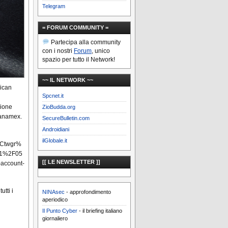
Telegram
= FORUM COMMUNITY =
Partecipa alla community
con i nostri
Forum
, unico
spazio per tutto il Network!
~~ IL NETWORK ~~
rican
Spcnet.it
i
zione
ZioBudda.org
Banamex.
SecureBulletin.com
Androidiani
ilGlobale.it
7Ctwgr%
01%2F05
[[ LE NEWSLETTER ]]
-account-
utti i
NINAsec
- approfondimento
aperiodico
Il Punto Cyber
- il briefing italiano
giornaliero