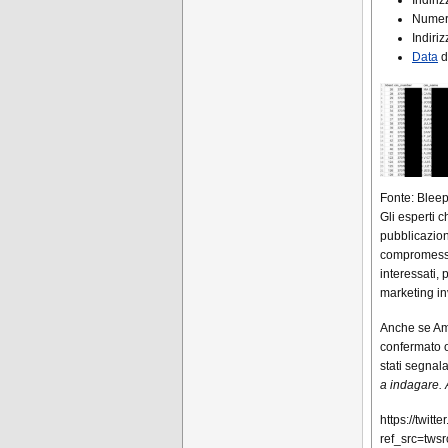
Numeri
Indiri
Data
di
Fonte: Blee
Gli esperti 
pubblicazion
compromesse.
interessati,
marketing in
Anche se Ame
confermato 
stati segnala
a indagare.
https://twi
ref_src=t