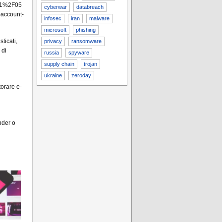
01%2F05
cyberwar
databreach
-account-
infosec
iran
malware
microsoft
phishing
sticati,
privacy
ransomware
 di
russia
spyware
supply chain
trojan
ukraine
zeroday
torare e-
nder o