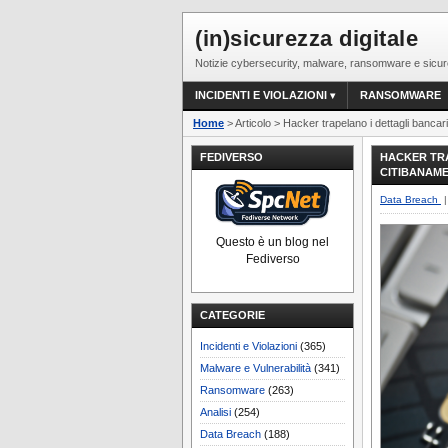
(in)sicurezza digitale
Notizie cybersecurity, malware, ransomware e sicur
INCIDENTI E VIOLAZIONI
RANSOMWARE
Home
> Articolo > Hacker trapelano i dettagli banca
FEDIVERSO
HACKER TRA
CITIBANAM
Data Breach
|
Questo è un blog nel
Fediverso
CATEGORIE
Incidenti e Violazioni
(365)
Malware e Vulnerabilità
(341)
Ransomware
(263)
Analisi
(254)
Data Breach
(188)