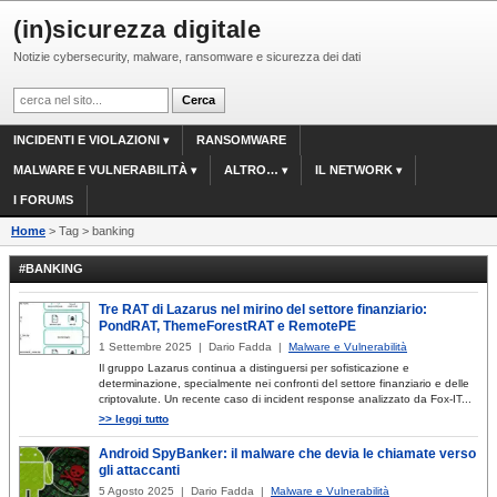
(in)sicurezza digitale
Notizie cybersecurity, malware, ransomware e sicurezza dei dati
INCIDENTI E VIOLAZIONI
RANSOMWARE
MALWARE E VULNERABILITÀ
ALTRO…
IL NETWORK
I FORUMS
Home
> Tag > banking
#BANKING
Tre RAT di Lazarus nel mirino del settore finanziario:
PondRAT, ThemeForestRAT e RemotePE
1 Settembre 2025 | Dario Fadda |
Malware e Vulnerabilità
Il gruppo Lazarus continua a distinguersi per sofisticazione e
determinazione, specialmente nei confronti del settore finanziario e delle
criptovalute. Un recente caso di incident response analizzato da Fox-IT...
>> leggi tutto
Android SpyBanker: il malware che devia le chiamate verso
gli attaccanti
5 Agosto 2025 | Dario Fadda |
Malware e Vulnerabilità