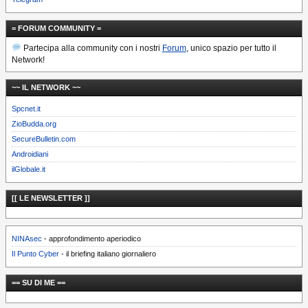
= FORUM COMMUNITY =
Partecipa alla community con i nostri
Forum
, unico spazio per tutto il
Network!
~~ IL NETWORK ~~
Spcnet.it
ZioBudda.org
SecureBulletin.com
Androidiani
ilGlobale.it
[[ LE NEWSLETTER ]]
NINAsec
- approfondimento aperiodico
Il Punto Cyber
- il briefing italiano giornaliero
== SU DI ME ==