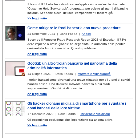
Il team di K7 Labs ha individuato un’applicazione malevola chiamata
“Customer Help Service.apk”, progettata per colpire gli utenti di banche
indiane. Sebbene alcuni dei suoi comportamenti fossero già...
>> leggi tutto
Come mitigare le frodi bancarie con nuove procedure
24 Settembre 2024 | Dario Fadda |
Analisi
Secondo il Forrester Fraud Research Report 2023 di Experian, il 73%
delle imprese a livello globale ha segnalato un aumento delle perdite
derivanti da frodi informatiche. Questo problema...
>> leggi tutto
Gootkit: un altro trojan bancario nel panorama della
criminalità informatica
14 Giugno 2021 | Dario Fadda |
Malware e Vulnerabilità
I trojan bancari sono diventati una grave minaccia per gli utenti di servizi
bancari online. Uno di questi malware bancario a più stadi,
soprannominato Gootkit, è di nuovo in...
>> leggi tutto
Gli hacker clonano migliaia di smartphone per svuotare i
conti bancari delle loro vittime
17 Dicembre 2020 | Dario Fadda |
Incidenti e Violazioni
Gli esperti non escludono che l'operazione sia ancora attiva.
>> leggi tutto