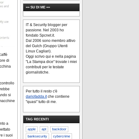
== SU DI ME ==
IT & Security blogger per
passione. Nel 2003 ho
fondato Spcnet.it.
Dal 2006 sono membro attivo
del Gulch (Gruppo Utenti
Linux Cagliari).
caffè
Oggi scrivo qui e nella pagina
ore di
"La Stampa dice" trovate i miei
acchina
contributi per le testate
giornalistiche.
controllo
erebbe
Per tutto il resto c'è
ando si
dariofadda.it
che contiene
 macchine
"quasi" tutto di me.
TAG RECENTI
ento a
apple
apt
backdoor
pettato
e i suoi
banksecurity
cybercrime