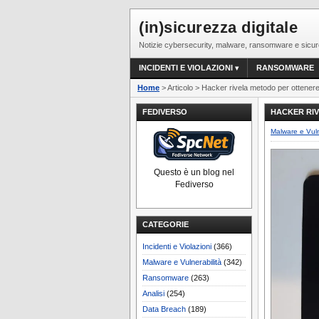
(in)sicurezza digitale
Notizie cybersecurity, malware, ransomware e sicur
INCIDENTI E VIOLAZIONI
RANSOMWARE
Home
> Articolo > Hacker rivela metodo per ottener
FEDIVERSO
HACKER RI
Malware e Vuln
Questo è un blog nel
Fediverso
CATEGORIE
Incidenti e Violazioni
(366)
Malware e Vulnerabilità
(342)
Ransomware
(263)
Analisi
(254)
Data Breach
(189)