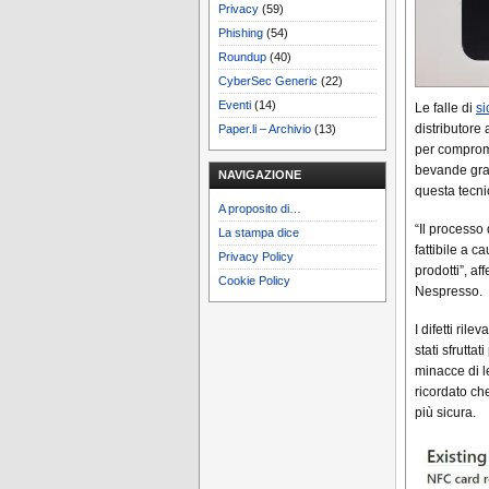
Privacy
(59)
Phishing
(54)
Roundup
(40)
CyberSec Generic
(22)
Eventi
(14)
Le falle di
si
distributore
Paper.li – Archivio
(13)
per comprome
bevande grat
NAVIGAZIONE
questa tecni
A proposito di…
“Il processo 
La stampa dice
fattibile a c
Privacy Policy
prodotti”, a
Cookie Policy
Nespresso.
I difetti ri
stati sfrutta
minacce di le
ricordato ch
più sicura.