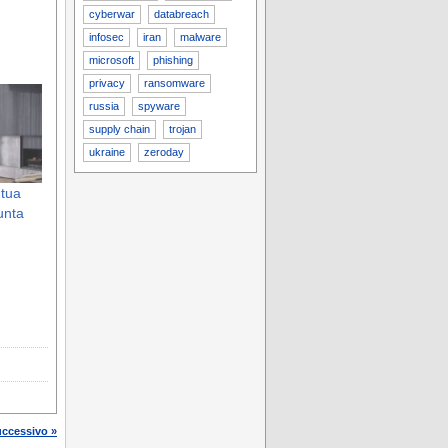
cyberwar
databreach
infosec
iran
malware
microsoft
phishing
privacy
ransomware
russia
spyware
supply chain
trojan
ukraine
zeroday
 tua
unta
uccessivo »