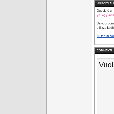
UNISCITI A
Questo è un
@blog@ins
Se vuoi co
utilizza la d
>> forum co
COMMENTI
Vuoi