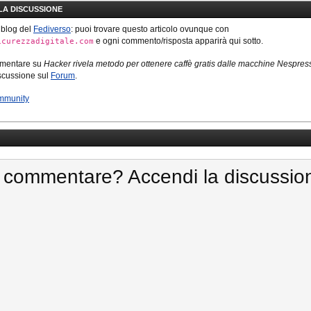
LLA DISCUSSIONE
 blog del
Fediverso
: puoi trovare questo articolo ovunque con
e ogni commento/risposta apparirà qui sotto.
icurezzadigitale.com
mmentare su
Hacker rivela metodo per ottenere caffè gratis dalle macchine Nespres
iscussione sul
Forum
.
mmunity
 commentare? Accendi la discussio