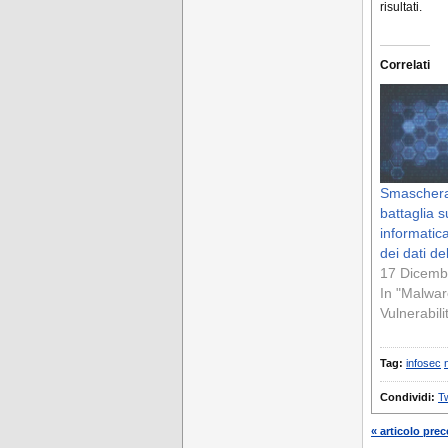
risultati.
Correlati
Smaschera
battaglia s
informatica
dei dati de
17 Dicemb
In "Malwar
Vulnerabili
Tag:
infosec
Condividi:
Tw
« articolo pre