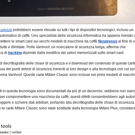
curezza
potrebbero essere rilevate su tutti i tipi di dispositivi tecnologici, incluso un
 automatico di caffè. Uno specialista della sicurezza informatica ha appena rivelat
ttere le smart card sui vecchi modelli di macchine da caffè
Nespresso
al fine di 
uite e illimitate. Polle Vanhoof, un ricercatore di sicurezza belga, afferma che
ca di
hacking
dipende dalla modifica dei valori memorizzati sulle smart card.
di decrittografia delle chiavi di sicurezza e il download del contenuto di queste cart
ausa dei punti deboli di sicurezza inerenti al loro design e alla tecnologia con cui son
fferma Vanhoof. Queste carte Mifare Classic sono incluse nei primi modelli di macch
levati in questa tecnologia sono documentati da più di un decennio, sebbene non sian
ti per compromettere una macchina da caffè; questi difetti consentirebbero agli autori
ggere e scrivere dati arbitrari, portando alla decrittografia delle chiavi di sicurezza
e le carte Mifare Classic sono state sostituite dalla tecnologia Mifare Plus, consider