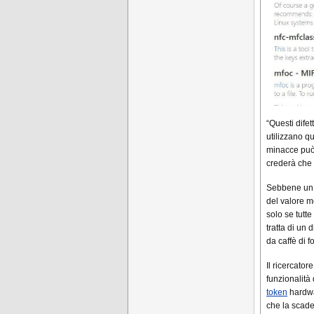
“Questi dife
utilizzano q
minacce può 
crederà che l
Sebbene un 
del valore m
solo se tutt
tratta di un
da caffè di 
Il ricercato
funzionalità
token
hardwar
che la scade