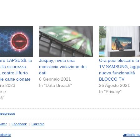
re LAPSUS$: la
Juspay, rivela una
Ora puoi bloccare la
ulla sicurezza
massiccia violazione dei
TV SAMSUNG, aggi
 contro il furto
dati
nuova funzionalità
lle carte clonate
6 Gennaio 2021
BLOCCO TV
re 2023
In "Data Breach"
26 Agosto 2021
e e
In "Privacy"
tà"
nespresso
itter
|
Facebook
|
LinkedIn
cedente
articolo s