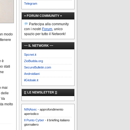
Telegram
= FORUM COMMUNITY =
Partecipa alla community
con i nostri
Forum
, unico
spazio per tutto il Network!
o un modo
ottenere
~~ IL NETWORK ~~
Spcnet.it
e è
ZioBudda.org
o stati
SecureBulletin.com
ine
Androidiani
ilGlobale.it
o mai
[[ LE NEWSLETTER ]]
 delle
. Va
ata molto
NINAsec
- approfondimento
aperiodico
Il Punto Cyber
- il briefing italiano
giornaliero