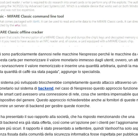
tti sono particolarmente dannosi nelle macchine Nespresso perché le macchine da 
uesta carta per memorizzare il valore monetario immesso dagli utenti; ovvero, un att
sovrascrivere il valore memorizzato e inserire una quantità arbitraria, quindi la m
a quantità di caffè sia stata pagata”, aggiunge lo specialista.
sistema più sviluppato bloccherebbe completamente questo attacco attraverso un 
onetario sul sistema di
backend
, nel caso di Nespresso questo approccio funzion
e le smart card avessero una connessione di rete, cosa che sembra impensabile qu
 dispositivo del genere. Questo approccio richiederebbe anche ai fornitori di queste
fornire un server di backend per gestire queste ricerche.
re ha presentato il suo rapporto alla società, che ha risposto menzionando che una
 di backend era già stata offerta, così come un’opzione per i clienti per l’aggiornam
e più sicuri. Il rapporto è stato presentato a settembre, quindi Vanhoof ha solo as
nza fissata dalla comunità della sicurezza informatica fosse rispettata per pubblicar