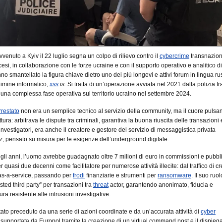
venuto a Kyiv il 22 luglio segna un colpo di rilievo contro il
cybercrime
transnazion
cesi, in collaborazione con le forze ucraine e con il supporto operativo e analitico di
nno smantellato la figura chiave dietro uno dei più longevi e attivi forum in lingua r
crimine informatico,
xss
.is
. Si tratta di un’operazione avviata nel 2021 dalla polizia f
 una complessa fase operativa sul territorio ucraino nel settembre 2024.
rrestato
non era un semplice tecnico al servizio della community, ma il cuore pulsa
uttura: arbitrava le dispute tra criminali, garantiva la buona riuscita delle transazioni 
investigatori, era anche il creatore e gestore del servizio di messaggistica privata
z
, pensato su misura per le esigenze dell’underground digitale.
gli anni, l’uomo avrebbe guadagnato oltre 7 milioni di euro in commissioni e pubbli
quasi due decenni come facilitatore per numerose attività illecite: dal traffico di c
as-a-service, passando per
frodi
finanziarie e strumenti per
ransomware
. Il suo ruo
usted third party” per transazioni tra
threat
actor, garantendo anonimato, fiducia e
tura resistente alle intrusioni investigative.
stato preceduto da una serie di azioni coordinate e da un’accurata attività di
cyber
, supportata da Europol tramite la creazione di un virtual command post e il dispie