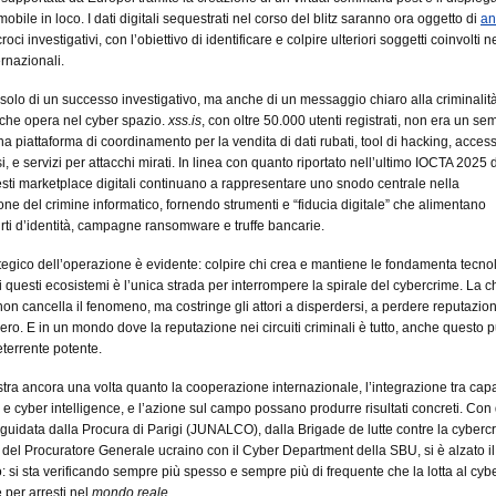
 mobile in loco. I dati digitali sequestrati nel corso del blitz saranno ora oggetto di
an
oci investigativi, con l’obiettivo di identificare e colpire ulteriori soggetti coinvolti ne
ernazionali.
a solo di un successo investigativo, ma anche di un messaggio chiaro alla criminalit
che opera nel cyber spazio.
xss.is
, con oltre 50.000 utenti registrati, non era un se
na piattaforma di coordinamento per la vendita di dati rubati, tool di hacking, acce
 e servizi per attacchi mirati. In linea con quanto riportato nell’ultimo IOCTA 2025 d
sti marketplace digitali continuano a rappresentare uno snodo centrale nella
ne del crimine informatico, fornendo strumenti e “fiducia digitale” che alimentano
furti d’identità, campagne ransomware e truffe bancarie.
rategico dell’operazione è evidente: colpire chi crea e mantiene le fondamenta tecno
di questi ecosistemi è l’unica strada per interrompere la spirale del cybercrime. La 
non cancella il fenomeno, ma costringe gli attori a disperdersi, a perdere reputazio
 zero. E in un mondo dove la reputazione nei circuiti criminali è tutto, anche questo 
terrente potente.
stra ancora una volta quanto la cooperazione internazionale, l’integrazione tra cap
e e cyber intelligence, e l’azione sul campo possano produrre risultati concreti. Con
guidata dalla Procura di Parigi (JUNALCO), dalla Brigade de lutte contre la cybercr
io del Procuratore Generale ucraino con il Cyber Department della SBU, si è alzato il 
o: si sta verificando sempre più spesso e sempre più di frequente che la lotta al cyb
per arresti nel
mondo reale
.