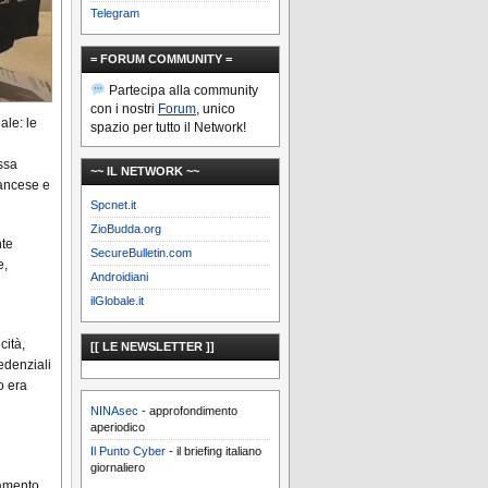
Telegram
= FORUM COMMUNITY =
Partecipa alla community
con i nostri
Forum
, unico
ale: le
spazio per tutto il Network!
ussa
~~ IL NETWORK ~~
rancese e
Spcnet.it
ZioBudda.org
nte
SecureBulletin.com
e,
Androidiani
ilGlobale.it
cità,
[[ LE NEWSLETTER ]]
redenziali
lo era
NINAsec
- approfondimento
aperiodico
Il Punto Cyber
- il briefing italiano
giornaliero
gamento