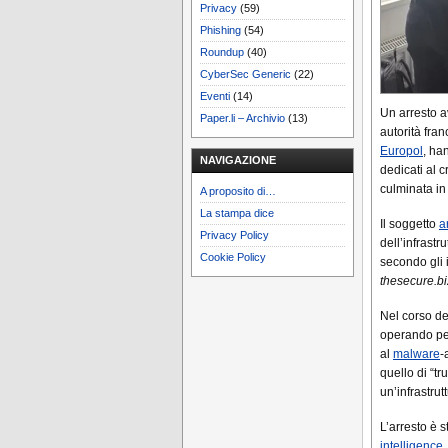
Privacy
(59)
Phishing
(54)
Roundup
(40)
CyberSec Generic
(22)
Eventi
(14)
Un arresto av
Paper.li – Archivio
(13)
autorità fran
Europol
, ha
NAVIGAZIONE
dedicati al 
culminata in
A proposito di…
La stampa dice
Il soggetto
a
Privacy Policy
dell’infrastr
Cookie Policy
secondo gli 
thesecure.bi
Nel corso de
operando per 
al
malware
-
quello di “tr
un’infrastrut
L’arresto è 
intelligence