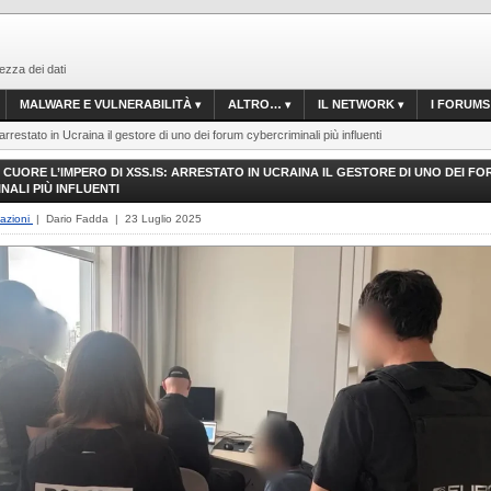
ezza dei dati
MALWARE E VULNERABILITÀ
ALTRO…
IL NETWORK
I FORUMS
 arrestato in Ucraina il gestore di uno dei forum cybercriminali più influenti
 CUORE L’IMPERO DI XSS.IS: ARRESTATO IN UCRAINA IL GESTORE DI UNO DEI F
NALI PIÙ INFLUENTI
lazioni
| Dario Fadda | 23 Luglio 2025