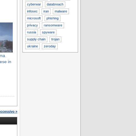
cyberwar
databreach
infosec
iran
malware
microsoft
phishing
privacy
ransomware
russia
spyware
supply chain
trojan
ukraine
zeroday
 ma
aese in
uccessivo »