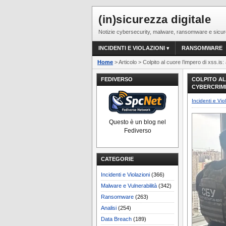
(in)sicurezza digitale
Notizie cybersecurity, malware, ransomware e sicur
INCIDENTI E VIOLAZIONI
RANSOMWARE
Home
> Articolo > Colpito al cuore l’impero di xss.is:
FEDIVERSO
COLPITO AL
CYBERCRIMI
Incidenti e Vio
Questo è un blog nel
Fediverso
CATEGORIE
Incidenti e Violazioni
(366)
Malware e Vulnerabilità
(342)
Ransomware
(263)
Analisi
(254)
Data Breach
(189)