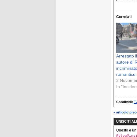
Correlati
Arrestato i
autore di 
incriminato
romantico
3 Novemb
In "Inciden
Condividi:
Tw
« articolo pre
UNISCITI A
Questo è un
@blog@ins