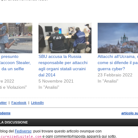
l presunto
SBU accusa la Russia
Attacchi all’Ucraina,
Raccoon Stealer,
responsabile per attacchi
come si difende il p
 da un selfie
agli organi statali ucraini
guerra cyber?
dal 2014
23 Febbraio 2022
re 2022
5 Novembre 2021
In "Analisi"
ti e Violazioni"
In "Analisi"
itter
|
Facebook
|
LinkedIn
cedente
articolo s
LLA DISCUSSIONE
 blog del
Fediverso
: puoi trovare questo articolo ovunque con
e ogni commento/risposta apparirà qui sotto.
icurezzadigitale.com