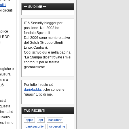
alisi
== SU DI ME ==
i circuiti
IT & Security blogger per
à
passione. Nel 2003 ho
mplice
fondato Spcnet.it.
ssi RDP
Dal 2006 sono membro attivo
i
del Gulch (Gruppo Utenti
Linux Cagliari).
Oggi scrivo qui e nella pagina
"La Stampa dice" trovate i miei
contributi per le testate
giornalistiche.
logiche e
chiusura
ne e a
Per tutto il resto c'è
può
dariofadda.it
che contiene
"quasi" tutto di me.
acità
 questa
TAG RECENTI
iminalité
livello
apple
apt
backdoor
ercrimine
banksecurity
cybercrime