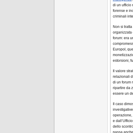
di un ufficio
forense e incr
criminali int
Non si tratt
organizzata 
forum: era u
compromessi,
Europol, que
monetizzazio
estorsioni, 
Il valore st
relazionali 
di un forum 
ripartire da
essere un de
Il caso dimo
investigativ
operazione, 
e dall’Uffic
dello scontr
passa anche 