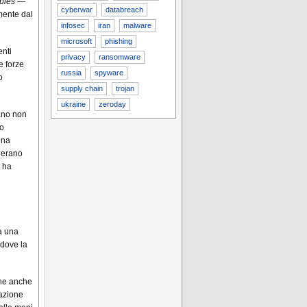
iples
—
cyberwar
databreach
mente dal
infosec
iran
malware
microsoft
phishing
enti
privacy
ransomware
e forze
russia
spyware
o
supply chain
trojan
ukraine
zeroday
bano non
no
una
i erano
, ha
ta una
 dove la
che anche
lazione