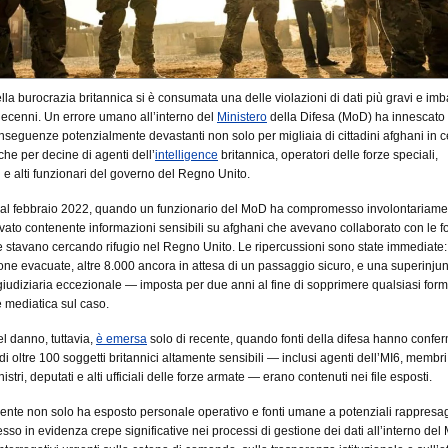
lla burocrazia britannica si è consumata una delle violazioni di dati più gravi e im
 decenni. Un errore umano all’interno del
Ministero
della Difesa (MoD) ha innescato
nseguenze potenzialmente devastanti non solo per migliaia di cittadini afghani in c
che per decine di agenti dell’
intelligence
britannica, operatori delle forze speciali,
 e alti funzionari del governo del Regno Unito.
ale al febbraio 2022, quando un funzionario del MoD ha compromesso involontariam
rvato contenente informazioni sensibili su afghani che avevano collaborato con le f
e stavano cercando rifugio nel Regno Unito. Le ripercussioni sono state immediate: 
ne evacuate, altre 8.000 ancora in attesa di un passaggio sicuro, e una superinju
iudiziaria eccezionale — imposta per due anni al fine di sopprimere qualsiasi form
 mediatica sul caso.
el danno, tuttavia,
è emersa
solo di recente, quando fonti della difesa hanno confe
i oltre 100 soggetti britannici altamente sensibili — inclusi agenti dell’MI6, membri
istri, deputati e alti ufficiali delle forze armate — erano contenuti nei file esposti.
ente non solo ha esposto personale operativo e fonti umane a potenziali rappresa
so in evidenza crepe significative nei processi di gestione dei dati all’interno del