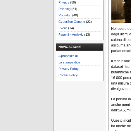
Privacy
(59)
Phishing
(54)
Roundup
(40)
CyberSec Generic
(22)
Eventi
(14)
Nel cuore de
degli ultimi
Paper.li – Archivio
(13)
catena di co
asilo, ma an
NAVIGAZIONE
parlamentari
A proposito di…
Il fatto ris
La stampa dice
dataset rise
Privacy Policy
britanniche 
Cookie Policy
16.000 perso
una misura g
divulgazione
La portata d
anche nomi d
dell’SAS, min
Questo incid
ha anche mes