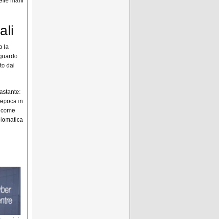
nelle mani
ali
o la
iguardo
to dai
astante:
’epoca in
i come
plomatica