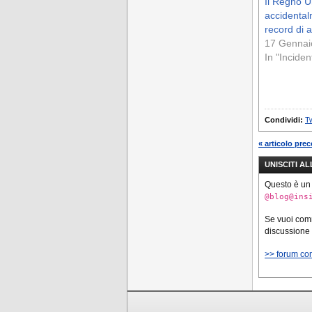
Il Regno U
accidenta
record di a
17 Gennai
In "Inciden
Condividi:
Tw
« articolo pre
UNISCITI A
Questo è un
@blog@ins
Se vuoi co
discussione
>> forum co