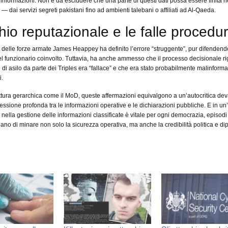
i informazioni. Non è da escludere che una parte di questi dati possa essere finita 
ili — dai servizi segreti pakistani fino ad ambienti talebani o affiliati ad Al-Qaeda.
schio reputazionale e le falle procedur
o delle forze armate James Heappey ha definito l’errore “struggente”, pur difendend
l funzionario coinvolto. Tuttavia, ha anche ammesso che il processo decisionale r
e di asilo da parte dei Triples era “fallace” e che era stato probabilmente malinforma
i.
ttura gerarchica come il MoD, queste affermazioni equivalgono a un’autocritica dev
ssione profonda tra le informazioni operative e le dichiarazioni pubbliche. E in un
ia nella gestione delle informazioni classificate è vitale per ogni democrazia, episod
iano di minare non solo la sicurezza operativa, ma anche la credibilità politica e di