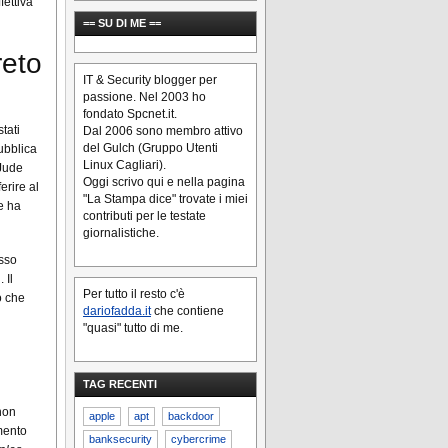
fettiva
== SU DI ME ==
reto
IT & Security blogger per
passione. Nel 2003 ho
fondato Spcnet.it.
tati
Dal 2006 sono membro attivo
del Gulch (Gruppo Utenti
ubblica
Linux Cagliari).
 Jude
Oggi scrivo qui e nella pagina
erire al
"La Stampa dice" trovate i miei
ce ha
contributi per le testate
giornalistiche.
esso
 Il
Per tutto il resto c'è
o che
dariofadda.it
che contiene
"quasi" tutto di me.
TAG RECENTI
 non
apple
apt
backdoor
imento
banksecurity
cybercrime