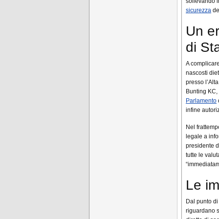
sollevando in
sicurezza
del
Un er
di St
A complicare 
nascosti die
presso l’Alt
Bunting KC, 
Parlamento
infine autori
Nel frattemp
legale a inf
presidente d
tutte le val
“immediatam
Le im
Dal punto di
riguardano so