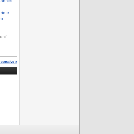
tannici
rie e
ro
ioni"
uccessivo »