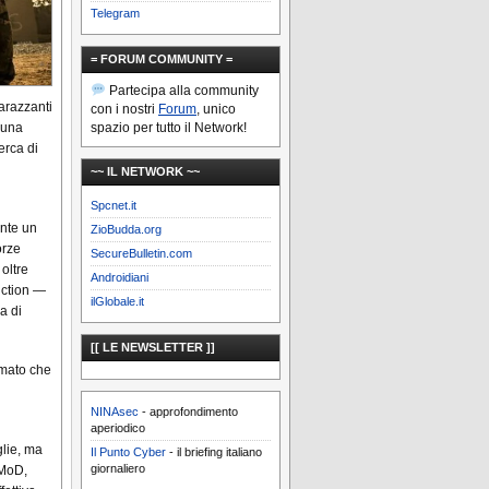
Telegram
= FORUM COMMUNITY =
Partecipa alla community
barazzanti
con i nostri
Forum
, unico
spazio per tutto il Network!
 una
erca di
~~ IL NETWORK ~~
Spcnet.it
ente un
ZioBudda.org
orze
SecureBulletin.com
oltre
Androidiani
nction —
ilGlobale.it
a di
[[ LE NEWSLETTER ]]
rmato che
NINAsec
- approfondimento
aperiodico
glie, ma
Il Punto Cyber
- il briefing italiano
giornaliero
 MoD,