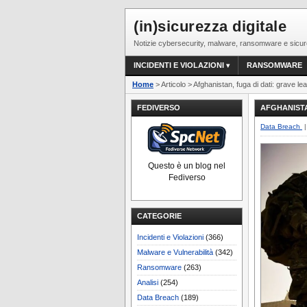
(in)sicurezza digitale
Notizie cybersecurity, malware, ransomware e sicur
INCIDENTI E VIOLAZIONI
RANSOMWARE
Home
> Articolo > Afghanistan, fuga di dati: grave le
FEDIVERSO
AFGHANISTA
Data Breach
|
Questo è un blog nel
Fediverso
CATEGORIE
Incidenti e Violazioni
(366)
Malware e Vulnerabilità
(342)
Ransomware
(263)
Analisi
(254)
Data Breach
(189)