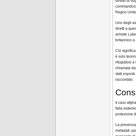
diretto di so
commandos a
Regno Unito
Uno degli as
diretti a que
armate Luke P
britannico a
Ciò significa
è solo teori
rifugiatosi 
chiamata dal 
stati espost
raccontato.
Consi
Il caso afgha
falla sistem
protezione d
La presenza 
metadati, pa