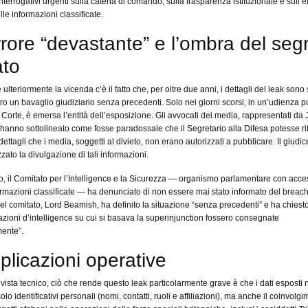
terrogativi urgenti sulla catena di comando, sulla trasparenza istituzionale e sull’ef
le informazioni classificate.
rore “devastante” e l’ombra del seg
ato
ulteriormente la vicenda c’è il fatto che, per oltre due anni, i dettagli del leak sono s
tro un bavaglio giudiziario senza precedenti. Solo nei giorni scorsi, in un’udienza p
a Corte, è emersa l’entità dell’esposizione. Gli avvocati dei media, rappresentati da
hanno sottolineato come fosse paradossale che il Segretario alla Difesa potesse rif
dettagli che i media, soggetti al divieto, non erano autorizzati a pubblicare. Il giudi
zzato la divulgazione di tali informazioni.
o, il Comitato per l’Intelligence e la Sicurezza — organismo parlamentare con acc
ormazioni classificate — ha denunciato di non essere mai stato informato del breach.
el comitato, Lord Beamish, ha definito la situazione “senza precedenti” e ha chiest
utazioni d’intelligence su cui si basava la superinjunction fossero consegnate
ente”.
plicazioni operative
 vista tecnico, ciò che rende questo leak particolarmente grave è che i dati esposti
lo identificativi personali (nomi, contatti, ruoli e affiliazioni), ma anche il coinvolg