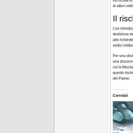
incrociata d
di attori ost
Il ri
L’ex ministr
dedizione de
alle richiest
vertici militar
Per una stru
una disconne
cui la fiduc
questo risch
del Paese.
Correlati