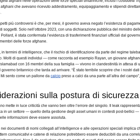
ggetti afghani nelle operazioni delle forze speciali britanniche, inclusi i cosiddetti
Tr
fghani che avevano ricevuto addestramento, equipaggiamento e stipendi diretta
.
petti più controversi è che, per mesi, il governo aveva negato l’esistenza di pagam
sti soggetti. Solo nell’ottobre 2023, con una dichiarazione pubblica del ministro dell
ollard, è stata confermata l’evidenza di trasferimenti finanziari ufficiali dal govern
 membri delle forze afghane.
, in termini di intelligence, che il rischio di identificazione da parte del regime tale
co. Molti di questi individui — come racconta ad esempio Rayan, un giovane afgha
a Islamabad con 16 membri della sua famiglia — vivono in clandestinità in attesa di 
governo britannico che tarda ad arrivare. “È stato terribile scoprire che i nostri dat
i. Mi sento come un pallone da
calcio
preso a calci da una parte all’altra del campo”
derazioni sulla postura di sicurezza
no mette in luce criticità che vanno ben oltre l’errore del singolo. Il leak rappresen
ica in un settore — quello della gestione degli asset umani in contesti post-bellici —
elle informazioni deve essere assoluta.
nei documenti di nomi collegati all’intelligence e alle operazioni speciali implica 
ttern comunicativi e catene di relazione potrebbero essere deducibili da una corre