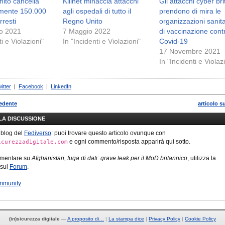
nito cancella
Killnet minaccia attacchi
Gli attacchi cyber bri
lmente 150.000
agli ospedali di tutto il
prendono di mira le
rresti
Regno Unito
organizzazioni sanita
o 2021
7 Maggio 2022
di vaccinazione cont
ti e Violazioni"
In "Incidenti e Violazioni"
Covid-19
17 Novembre 2021
In "Incidenti e Violaz
itter
|
Facebook
|
LinkedIn
cedente
articolo s
LLA DISCUSSIONE
 blog del
Fediverso
: puoi trovare questo articolo ovunque con
e ogni commento/risposta apparirà qui sotto.
icurezzadigitale.com
mmentare su
Afghanistan, fuga di dati: grave leak per il MoD britannico
, utilizza la
 sul
Forum
.
mmunity
(in)sicurezza digitale
—
A proposito di…
La stampa dice
Privacy Policy
Cookie Policy