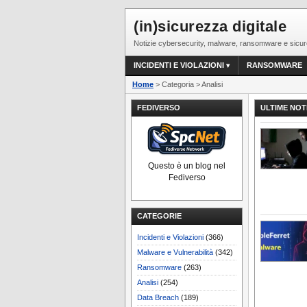
(in)sicurezza digitale
Notizie cybersecurity, malware, ransomware e sicur
INCIDENTI E VIOLAZIONI
RANSOMWARE
Home
> Categoria > Analisi
FEDIVERSO
ULTIME NOT
Questo è un blog nel
Fediverso
CATEGORIE
Incidenti e Violazioni
(366)
Malware e Vulnerabilità
(342)
Ransomware
(263)
Analisi
(254)
Data Breach
(189)