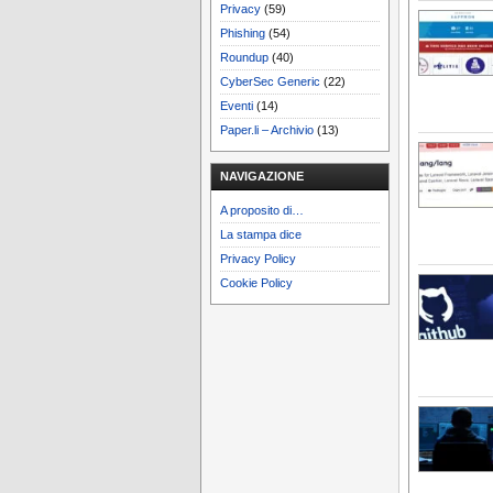
Privacy
(59)
Phishing
(54)
Roundup
(40)
CyberSec Generic
(22)
Eventi
(14)
Paper.li – Archivio
(13)
NAVIGAZIONE
A proposito di…
La stampa dice
Privacy Policy
Cookie Policy