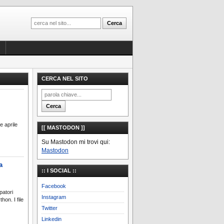
CERCA NEL SITO
e aprile
[[ MASTODON ]]
Su Mastodon mi trovi qui:
Mastodon
a
:: I SOCIAL ::
Facebook
patori
Instagram
hon. I file
Twitter
Linkedin