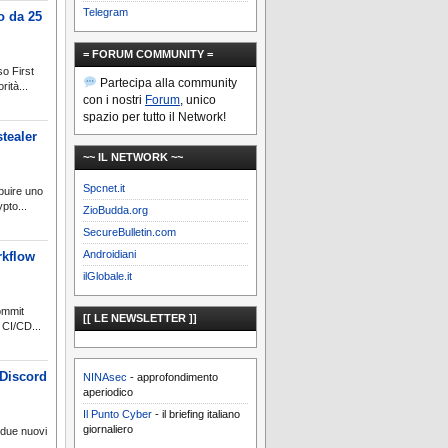
Telegram
o da 25
= FORUM COMMUNITY =
o First
Partecipa alla community
ità...
con i nostri
Forum
, unico
spazio per tutto il Network!
tealer
~~ IL NETWORK ~~
Spcnet.it
ibuire uno
pto...
ZioBudda.org
SecureBulletin.com
Androidiani
rkflow
ilGlobale.it
ommit
[[ LE NEWSLETTER ]]
 CI/CD...
Discord
NINAsec
- approfondimento
aperiodico
Il Punto Cyber
- il briefing italiano
giornaliero
 due nuovi