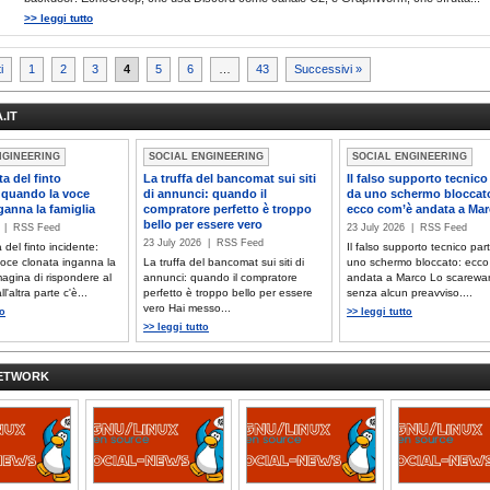
>> leggi tutto
nazione
i
1
2
3
4
5
6
…
43
Successivi »
.IT
oli
NGINEERING
SOCIAL ENGINEERING
SOCIAL ENGINEERING
a del finto
La truffa del bancomat sui siti
Il falso supporto tecnico
 quando la voce
di annunci: quando il
da uno schermo bloccat
ganna la famiglia
compratore perfetto è troppo
ecco com’è andata a Ma
bello per essere vero
6 | RSS Feed
23 July 2026 | RSS Feed
23 July 2026 | RSS Feed
del finto incidente:
Il falso supporto tecnico par
oce clonata inganna la
La truffa del bancomat sui siti di
uno schermo bloccato: ecco
magina di rispondere al
annunci: quando il compratore
andata a Marco Lo scarewar
l'altra parte c'è...
perfetto è troppo bello per essere
senza alcun preavviso....
vero Hai messo...
to
>> leggi tutto
>> leggi tutto
NETWORK