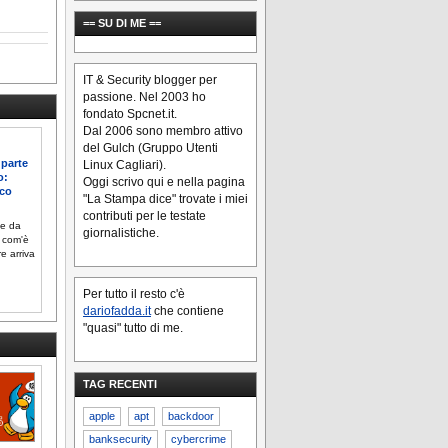
== SU DI ME ==
IT & Security blogger per
passione. Nel 2003 ho
fondato Spcnet.it.
Dal 2006 sono membro attivo
del Gulch (Gruppo Utenti
 parte
Linux Cagliari).
o:
Oggi scrivo qui e nella pagina
rco
"La Stampa dice" trovate i miei
contributi per le testate
te da
giornalistiche.
 com'è
e arriva
Per tutto il resto c'è
dariofadda.it
che contiene
"quasi" tutto di me.
TAG RECENTI
apple
apt
backdoor
banksecurity
cybercrime