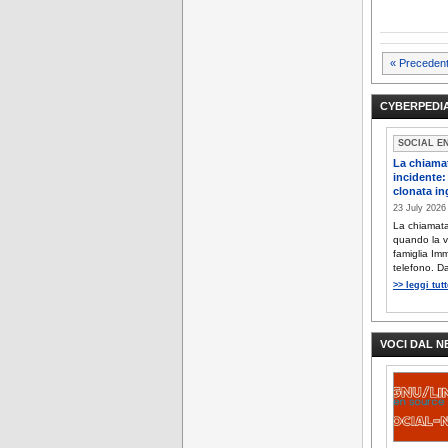
Pagi
« Precedent
degli
CYBERPEDIA
artic
SOCIAL E
La chiamat
incidente:
clonata in
23 July 202
La chiamata 
quando la v
famiglia Im
telefono. Dal
>> leggi tut
VOCI DAL 