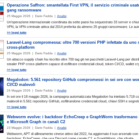
Operazione Saffron: smantellata First VPN, il servizio criminale usat
gang ransomware
25 Maggio 2026 | Dario Fadda |
Analisi
Un'operazione internazionale coordinata da sette paesi ha sequestrato 33 server e chius
VPN, la VPN criminale attiva dal 2014 preferita da almeno 25 gruppi ransomware. Le autor
>> leggi tutto
Laravel-Lang compromessa: oltre 700 versioni PHP infettate da uno s
cross-platform
25 Maggio 2026 | Dario Fadda |
Analisi
Un attacco supply chain ha riscritto oltre 700 tag git nei pacchetti Laravel-Lang per distr
stealer PHP cross-platform capace di esfiltrare credenziali cloud, token CI/CD, wallet cry
>> leggi tutto
Megalodon: 5.561 repository GitHub compromessi in sei ore con wo
CI/CD malevoli
24 Maggio 2026 | Dario Fadda |
Analisi
In sei ore il 18 maggio 2026, la campagna automatizzata Megalodon ha iniettato 5.718 c
malevoli in 5.561 repository GitHub, esfiltrandone credenziali cloud, chiavi SSH e segreti
>> leggi tutto
Webworm evolve: i backdoor EchoCreep e GraphWorm trasformano 
e Microsoft Graph in canali C2
23 Maggio 2026 | Dario Fadda |
Analisi
Webworm, APT di allineamento cinese attivo dal 2022, ha aggiornato il suo arsenale con
backdoor: EchoCreep, che usa Discord come canale C2, e GraphWorm, che sfrutta...