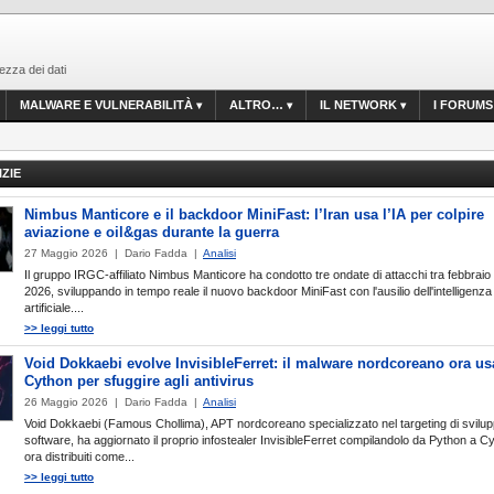
ezza dei dati
MALWARE E VULNERABILITÀ
ALTRO…
IL NETWORK
I FORUMS
IZIE
Nimbus Manticore e il backdoor MiniFast: l’Iran usa l’IA per colpire
aviazione e oil&gas durante la guerra
27 Maggio 2026 | Dario Fadda |
Analisi
Il gruppo IRGC-affiliato Nimbus Manticore ha condotto tre ondate di attacchi tra febbraio 
2026, sviluppando in tempo reale il nuovo backdoor MiniFast con l'ausilio dell'intelligenza
artificiale....
>> leggi tutto
Void Dokkaebi evolve InvisibleFerret: il malware nordcoreano ora us
Cython per sfuggire agli antivirus
26 Maggio 2026 | Dario Fadda |
Analisi
Void Dokkaebi (Famous Chollima), APT nordcoreano specializzato nel targeting di svilup
software, ha aggiornato il proprio infostealer InvisibleFerret compilandolo da Python a Cyt
ora distribuiti come...
>> leggi tutto