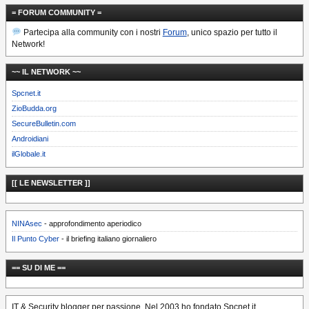
= FORUM COMMUNITY =
Partecipa alla community con i nostri
Forum
, unico spazio per tutto il
Network!
~~ IL NETWORK ~~
Spcnet.it
ZioBudda.org
SecureBulletin.com
Androidiani
ilGlobale.it
[[ LE NEWSLETTER ]]
NINAsec
- approfondimento aperiodico
Il Punto Cyber
- il briefing italiano giornaliero
== SU DI ME ==
IT & Security blogger per passione. Nel 2003 ho fondato Spcnet.it.