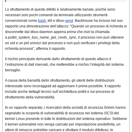
Lo sfruttamento di questo difetto è relativamente banale, poiché sono
necessari solo pochi comandi da terminale utilizzando strumenti
convenzionali come
bash
, kill e dbus-
send
. Backhouse ha incluso nel suo
rapporto una dimostrazione dell’attacco: “Quando un processo di richiesta si
disconnette dal dbus-daemon appena prima che
inizi
la chiamata
a
polkit_system_bus_name_get_creds_sync
, il processo non può ottenere
un uid e un pid univoci dal processo e non può verificare i privilegi della
richiesta processi”, afferma il rapporto.
Il rischio principale derivante dallo sfruttamento di questo attacco è
l’estrazione di dati riservati, che metterebbe a rischio l’integrità del sistema
bersaglio.
A causa della banalità dello sfruttamento, gli utenti delle distribuzioni
interessate sono incoraggiati ad aggiornare il prima possibile. Il rapporto
include anche dettagli tecnici sull’architettura polkit e sul processo di
sfruttamento della vulnerabilità.
In un rapporto separato, i ricercatori della società di sicurezza Grimm hanno
segnalato la scoperta di vulnerabilità di sicurezza nel sistema iSCSI del
kernel Linux presente in tutte le distribuzioni del sistema operativo. Sebbene
il kernel vulnerabile non venga caricato per impostazione predefinita, un
attore di minacce potrebbe caricare e sfruttare il modulo difettoso; le