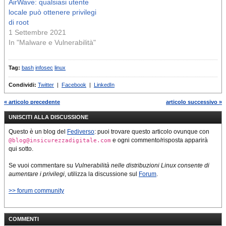
AirWave: qualsiasi utente
locale può ottenere privilegi
di root
1 Settembre 2021
In "Malware e Vulnerabilità"
Tag:
bash
infosec
linux
Condividi:
Twitter
|
Facebook
|
LinkedIn
« articolo precedente
articolo successivo »
UNISCITI ALLA DISCUSSIONE
Questo è un blog del
Fediverso
: puoi trovare questo articolo ovunque con
e ogni commento/risposta apparirà
@blog@insicurezzadigitale.com
qui sotto.
Se vuoi commentare su
Vulnerabilità nelle distribuzioni Linux consente di
aumentare i privilegi
, utilizza la discussione sul
Forum
.
>> forum community
COMMENTI