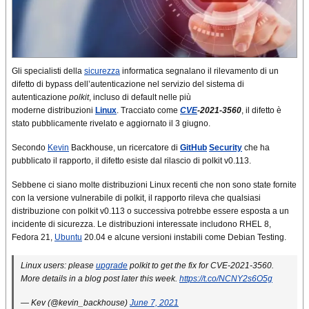
Gli specialisti della
sicurezza
informatica segnalano il rilevamento di un
difetto di bypass dell’autenticazione nel servizio del sistema di
autenticazione
polkit
, incluso di default nelle più
moderne distribuzioni
Linux
. Tracciato come
CVE
-2021-3560
, il difetto è
stato pubblicamente rivelato e aggiornato il 3 giugno.
Secondo
Kevin
Backhouse, un ricercatore di
GitHub
Security
che ha
pubblicato il rapporto, il difetto esiste dal rilascio di polkit v0.113.
Sebbene ci siano molte distribuzioni Linux recenti che non sono state fornite
con la versione vulnerabile di polkit, il rapporto rileva che qualsiasi
distribuzione con polkit v0.113 o successiva potrebbe essere esposta a un
incidente di sicurezza. Le distribuzioni interessate includono RHEL 8,
Fedora 21,
Ubuntu
20.04 e alcune versioni instabili come Debian Testing.
Linux users: please
upgrade
polkit to get the fix for CVE-2021-3560.
More details in a blog post later this week.
https://t.co/NCNY2s6O5g
— Kev (@kevin_backhouse)
June 7, 2021