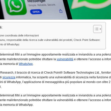
i:
one coordinata delle informazioni
nu, responsabile della ricerca sulle vulnerabilità dei prodotti, Check Point Software:
nto di WhatsApp:
eterminati filtri a un’immagine appositamente realizzata e inviandola a una potenz
utente malintenzionato potrebbe sfruttare la
vulnerabilità
e ottenere l’accesso a info
lla memoria di
WhatsApp
.
Research, il braccio di ricerca di Check Point® Software Technologies Ltd., fornito
di
sicurezza
informatica, ha scoperto una vulnerabilità di sicurezza nella funzione di 
ni di WhatsApp, l’applicazione di messaggistica più popolare al mondo con oltre 2 
i.
eterminati filtri a un’immagine appositamente realizzata e inviandola a una potenz
utente malintenzionato potrebbe sfruttare la vulnerabilità e ottenere l’accesso a info
lla memoria di WhatsApp.