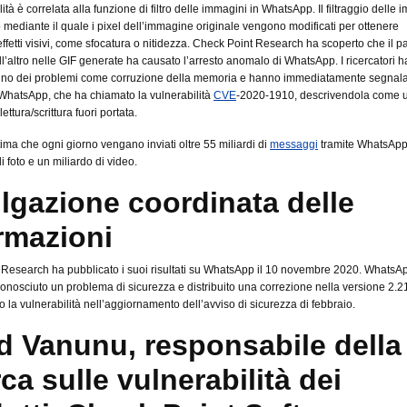
ità è correlata alla funzione di filtro delle immagini in WhatsApp. Il filtraggio delle
o mediante il quale i pixel dell’immagine originale vengono modificati per ottenere
effetti visivi, come sfocatura o nitidezza. Check Point Research ha scoperto che il 
 all’altro nelle GIF generate ha causato l’arresto anomalo di WhatsApp. I ricercatori 
 uno dei problemi come corruzione della memoria e hanno immediatamente segnalat
WhatsApp, che ha chiamato la vulnerabilità
CVE
-2020-1910, descrivendola come 
ettura/scrittura fuori portata.
tima che ogni giorno vengano inviati oltre 55 miliardi di
messaggi
tramite WhatsApp,
di foto e un miliardo di video.
lgazione coordinata delle
rmazioni
Research ha pubblicato i suoi risultati su WhatsApp il 10 novembre 2020. WhatsA
riconosciuto un problema di sicurezza e distribuito una correzione nella versione 2.2
 la vulnerabilità nell’aggiornamento dell’avviso di sicurezza di febbraio.
 Vanunu, responsabile della
rca sulle vulnerabilità dei