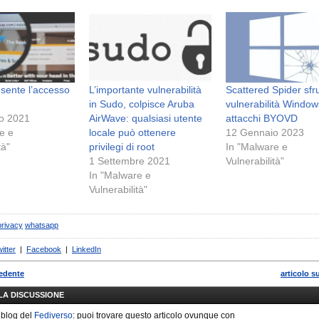
nsente l’accesso
L’importante vulnerabilità
Scattered Spider sfr
in Sudo, colpisce Aruba
vulnerabilità Window
o 2021
AirWave: qualsiasi utente
attacchi BYOVD
e e
locale può ottenere
12 Gennaio 2023
tà"
privilegi di root
In "Malware e
1 Settembre 2021
Vulnerabilità"
In "Malware e
Vulnerabilità"
privacy
whatsapp
itter
|
Facebook
|
LinkedIn
cedente
articolo s
LLA DISCUSSIONE
 blog del
Fediverso
: puoi trovare questo articolo ovunque con