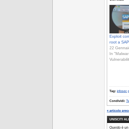
Exploit co
root a SAP
22 Gennai
In "Malwar
Vulnerabili
Tag:
infosec
Condividi:
Tw
« articolo pre
UNISCITI A
Questo è un