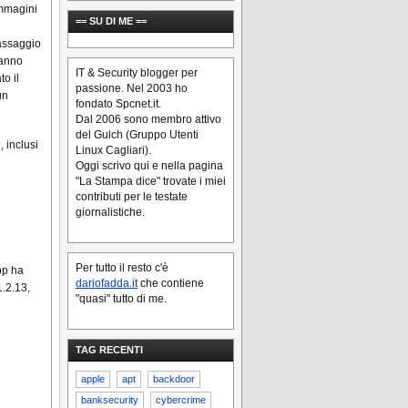
 immagini
== SU DI ME ==
passaggio
hanno
IT & Security blogger per
o il
passione. Nel 2003 ho
un
fondato Spcnet.it.
Dal 2006 sono membro attivo
del Gulch (Gruppo Utenti
 inclusi
Linux Cagliari).
Oggi scrivo qui e nella pagina
"La Stampa dice" trovate i miei
contributi per le testate
giornalistiche.
Per tutto il resto c'è
pp ha
dariofadda.it
che contiene
1.2.13,
"quasi" tutto di me.
TAG RECENTI
apple
apt
backdoor
banksecurity
cybercrime