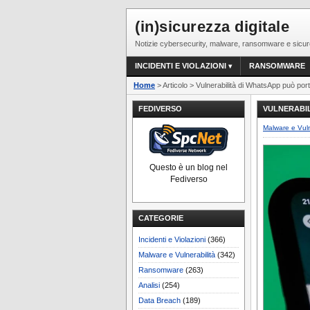
(in)sicurezza digitale
Notizie cybersecurity, malware, ransomware e sicur
INCIDENTI E VIOLAZIONI
RANSOMWARE
Home
> Articolo > Vulnerabilità di WhatsApp può porta
FEDIVERSO
VULNERABIL
Malware e Vuln
Questo è un blog nel
Fediverso
CATEGORIE
Incidenti e Violazioni
(366)
Malware e Vulnerabilità
(342)
Ransomware
(263)
Analisi
(254)
Data Breach
(189)