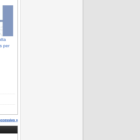
utta
s per
uccessivo »