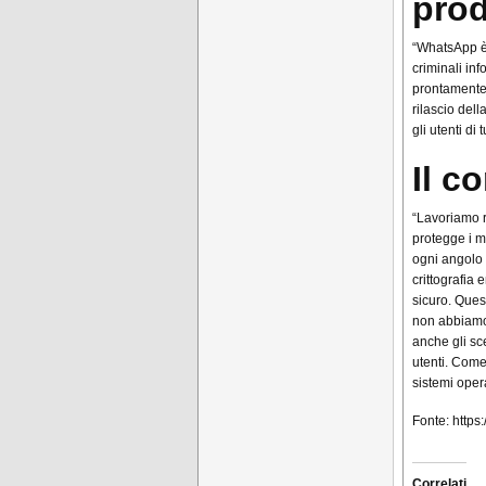
prod
“WhatsApp è 
criminali in
prontamente 
rilascio dell
gli utenti di 
Il c
“Lavoriamo r
protegge i m
ogni angolo 
crittografia
sicuro. Ques
non abbiamo m
anche gli sc
utenti. Come
sistemi oper
Fonte: https
Correlati