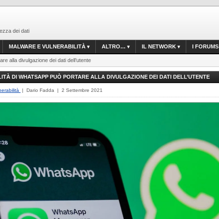
ezza dei dati
MALWARE E VULNERABILITÀ
ALTRO…
IL NETWORK
I FORUMS
re alla divulgazione dei dati dell’utente
ITÀ DI WHATSAPP PUÒ PORTARE ALLA DIVULGAZIONE DEI DATI DELL’UTENTE
erabilità
| Dario Fadda | 2 Settembre 2021