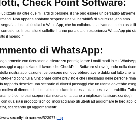
otti, Check Point Software:
utilizzato da oltre due miliardi di persone, il che può essere un bersaglio attraente 
formatici. Non appena abbiamo scoperto una vulnerabilità di sicurezza, abbiamo
segnalato i nostri risultati a WhatsApp, che ha collaborato attivamente e ha assistit
a correzione. I nostri sforzi collettivi hanno portato a un’esperienza WhatsApp più si
tutto il mondo. ”
ommento di WhatsApp:
egolarmente con ricercatori di sicurezza per migliorare i molti modi in cui WhatsAp
essaggi e apprezziamo il lavoro che CheckPointSoftware sta svolgendo nella ricer
della nostra applicazione. Le persone non dovrebbero avere dubbi sul fatto che la
 end-to-end continui a funzionare come previsto e che i messaggi delle persone rim
to rapporto descrive uno scenario di diversi passaggi che un utente dovrebbe eseg
otivo di ritenere che i nostri utenti siano interessati da questa vulnerabilità. Tutta
enari più complessi scoperti dai ricercatori aiutano a migliorare la sicurezza degli
 con qualsiasi prodotto tecnico, incoraggiamo gli utenti ad aggiornare le loro appli
ativi, scaricando gli aggiornamenti”
://www.securitylab.ru/news/523977.
php