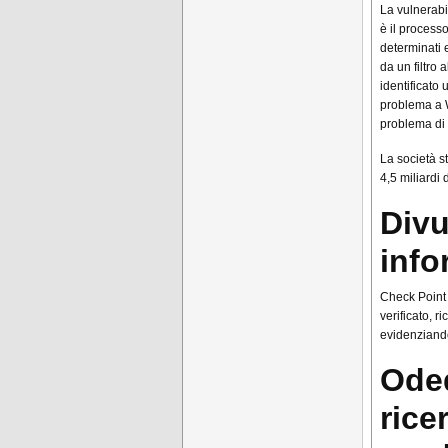
La vulnerabil
è il process
determinati 
da un filtro
identificato
problema a 
problema di l
La società s
4,5 miliardi 
Divu
info
Check Point 
verificato, 
evidenziando
Oded
rice