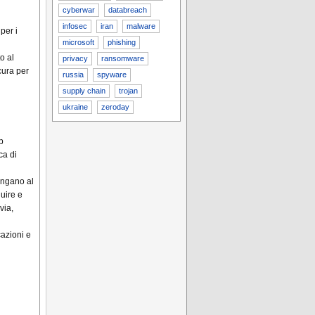
cyberwar
databreach
infosec
iran
malware
per i
microsoft
phishing
o al
privacy
ransomware
cura per
russia
spyware
supply chain
trojan
ukraine
zeroday
p
ca di
angano al
uire e
via,
cazioni e