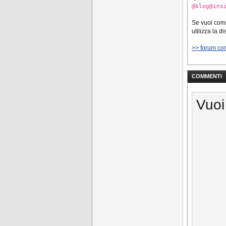
@blog@ins
Se vuoi co
utilizza la d
>> forum co
COMMENTI
Vuoi