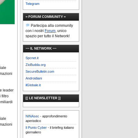
Telegram
= FORUM COMMUNITY =
Partecipa alla community
con i nostri
Forum
, unico
spazio per tutto il Network!
~~ IL NETWORK ~~
Spcnet.it
ZioBudda.org
iale
SecureBulletin.com
rmazioni
Androidiani
ilGlobale.it
re leader
filtro
[[ LE NEWSLETTER ]]
miliardi
NINAsec
- approfondimento
iale
aperiodico
rmazioni
Il Punto Cyber
- il briefing italiano
giornaliero