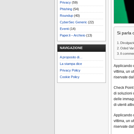
Privacy
(59)
Phishing
(54)
Roundup
(40)
CyberSec Generic
(22)
Eventi
(14)
Si parla d
Paper.li – Archivio
(13)
Divulgazi
NAVIGAZIONE
Oded Vanu
Il comme
A proposito di…
La stampa dice
Applicando d
Privacy Policy
vittima, un 
Cookie Policy
riservate da
Check Point 
di soluzioni 
delle immagi
di utenti attiv
Applicando d
vittima, un 
riservate da