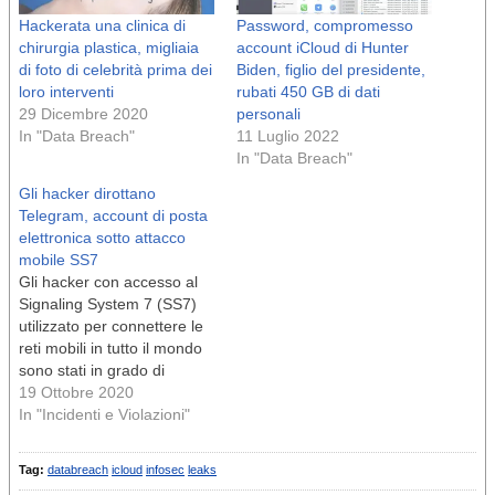
Hackerata una clinica di
Password, compromesso
chirurgia plastica, migliaia
account iCloud di Hunter
di foto di celebrità prima dei
Biden, figlio del presidente,
loro interventi
rubati 450 GB di dati
29 Dicembre 2020
personali
In "Data Breach"
11 Luglio 2022
In "Data Breach"
Gli hacker dirottano
Telegram, account di posta
elettronica sotto attacco
mobile SS7
Gli hacker con accesso al
Signaling System 7 (SS7)
utilizzato per connettere le
reti mobili in tutto il mondo
sono stati in grado di
accedere ai dati di
19 Ottobre 2020
messaggistica e posta
In "Incidenti e Violazioni"
elettronica di Telegram di
persone di alto profilo nel
Tag:
databreach
icloud
infosec
leaks
settore delle criptova...