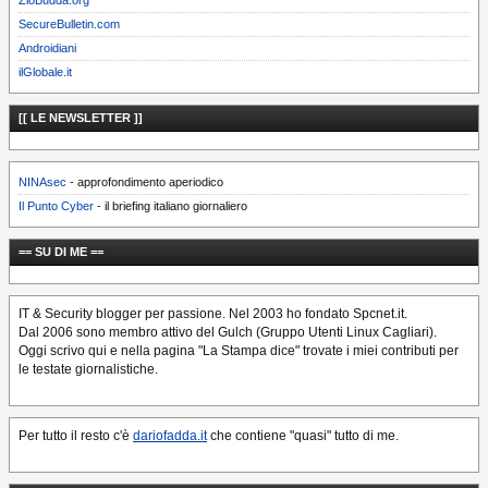
ZioBudda.org
SecureBulletin.com
Androidiani
ilGlobale.it
[[ LE NEWSLETTER ]]
NINAsec
- approfondimento aperiodico
Il Punto Cyber
- il briefing italiano giornaliero
== SU DI ME ==
IT & Security blogger per passione. Nel 2003 ho fondato Spcnet.it.
Dal 2006 sono membro attivo del Gulch (Gruppo Utenti Linux Cagliari).
Oggi scrivo qui e nella pagina "La Stampa dice" trovate i miei contributi per
le testate giornalistiche.
Per tutto il resto c'è
dariofadda.it
che contiene "quasi" tutto di me.