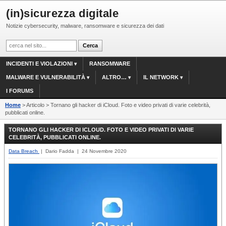
(in)sicurezza digitale
Notizie cybersecurity, malware, ransomware e sicurezza dei dati
INCIDENTI E VIOLAZIONI
RANSOMWARE
MALWARE E VULNERABILITÀ
ALTRO…
IL NETWORK
I FORUMS
Home
> Articolo > Tornano gli hacker di iCloud. Foto e video privati di varie celebrità,
pubblicati online.
TORNANO GLI HACKER DI ICLOUD. FOTO E VIDEO PRIVATI DI VARIE
CELEBRITÀ, PUBBLICATI ONLINE.
Data Breach
| Dario Fadda | 24 Novembre 2020