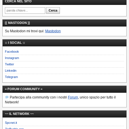
CERCA NEL SITO
[[ MASTODON ]]
Su Mastodon mi trovi qui:
Mastodon
:: I SOCIAL ::
Facebook
Instagram
Twitter
Linkedin
Telegram
= FORUM COMMUNITY =
Partecipa alla community con i nostri
Forum
, unico spazio per tutto il
Network!
~~ IL NETWORK ~~
Spcnet.it