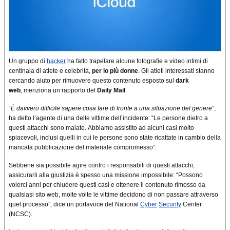
Un gruppo di
hacker
ha fatto trapelare alcune fotografie e video intimi di
centinaia di atlete e celebrità,
per lo più donne
. Gli atleti interessati stanno
cercando aiuto per rimuovere questo contenuto esposto sul
dark
web
, menziona un rapporto del
Daily Mail
.
“
È davvero difficile sapere cosa fare di fronte a una situazione del genere
“,
ha detto l’agente di una delle vittime dell’incidente: “Le persone dietro a
questi attacchi sono malate. Abbiamo assistito ad alcuni casi molto
spiacevoli, inclusi quelli in cui le persone sono state ricattate in cambio della
mancata pubblicazione del materiale compromesso”.
Sebbene sia possibile agire contro i responsabili di questi attacchi,
assicurarli alla giustizia è spesso una missione impossibile: “Possono
volerci anni per chiudere questi casi e ottenere il contenuto rimosso da
qualsiasi sito web, molte volte le vittime decidono di non passare attraverso
quel processo”, dice un portavoce del National
Cyber
​​
Security
Center
(NCSC).