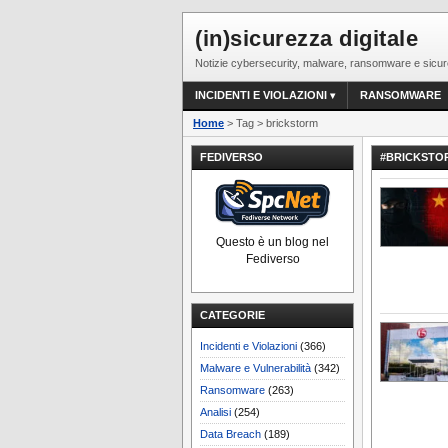
(in)sicurezza digitale
Notizie cybersecurity, malware, ransomware e sicur
INCIDENTI E VIOLAZIONI
RANSOMWARE
Home
> Tag > brickstorm
FEDIVERSO
#BRICKSTO
Questo è un blog nel
Fediverso
CATEGORIE
Incidenti e Violazioni
(366)
Malware e Vulnerabilità
(342)
Ransomware
(263)
Analisi
(254)
Data Breach
(189)