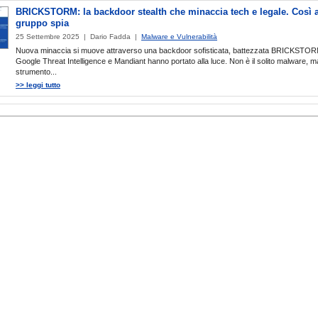
BRICKSTORM: la backdoor stealth che minaccia tech e legale. Così a
gruppo spia
25 Settembre 2025 | Dario Fadda |
Malware e Vulnerabilità
Nuova minaccia si muove attraverso una backdoor sofisticata, battezzata BRICKSTOR
Google Threat Intelligence e Mandiant hanno portato alla luce. Non è il solito malware, 
strumento...
>> leggi tutto