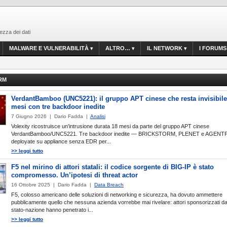
ezza dei dati
MALWARE E VULNERABILITÀ
ALTRO…
IL NETWORK
I FORUMS
RM
VerdantBamboo (UNC5221): il gruppo APT cinese che resta invisibile
mesi con tre backdoor inedite
7 Giugno 2026 | Dario Fadda |
Analisi
Volexity ricostruisce un'intrusione durata 18 mesi da parte del gruppo APT cinese
VerdantBamboo/UNC5221. Tre backdoor inedite — BRICKSTORM, PLENET e AGEN
deployate su appliance senza EDR per...
>> leggi tutto
F5 nel mirino di attori statali: il codice sorgente di BIG-IP è stato
compromesso. Un’ipotesi di threat actor
16 Ottobre 2025 | Dario Fadda |
Data Breach
F5, colosso americano delle soluzioni di networking e sicurezza, ha dovuto ammettere
pubblicamente quello che nessuna azienda vorrebbe mai rivelare: attori sponsorizzati d
stato-nazione hanno penetrato i...
>> leggi tutto