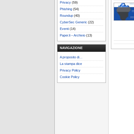
Privacy
(59)
Phishing
(54)
Roundup
(40)
CyberSec Generic
(22)
Eventi
(14)
Paper.li – Archivio
(13)
NAVIGAZIONE
A proposito di…
La stampa dice
Privacy Policy
Cookie Policy