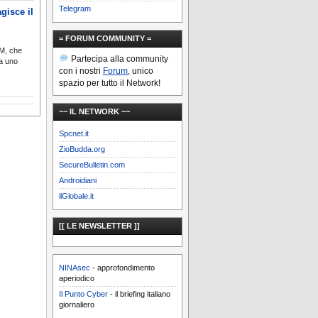
Telegram
gisce il
= FORUM COMMUNITY =
M, che
Partecipa alla community
ma uno
con i nostri
Forum
, unico
spazio per tutto il Network!
~~ IL NETWORK ~~
Spcnet.it
ZioBudda.org
SecureBulletin.com
Androidiani
ilGlobale.it
[[ LE NEWSLETTER ]]
NINAsec
- approfondimento
aperiodico
Il Punto Cyber
- il briefing italiano
giornaliero