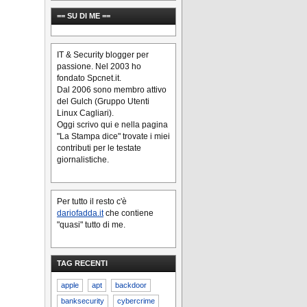
== SU DI ME ==
IT & Security blogger per
passione. Nel 2003 ho
fondato Spcnet.it.
Dal 2006 sono membro attivo
del Gulch (Gruppo Utenti
Linux Cagliari).
Oggi scrivo qui e nella pagina
"La Stampa dice" trovate i miei
contributi per le testate
giornalistiche.
Per tutto il resto c'è
dariofadda.it
che contiene
"quasi" tutto di me.
TAG RECENTI
apple
apt
backdoor
banksecurity
cybercrime