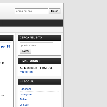
CERCA NEL SITO
 per 18
[[ MASTODON ]]
TPSD —
Su Mastodon mi trovi qui:
Mastodon
:: I SOCIAL ::
Facebook
Instagram
a uno
Twitter
Linkedin