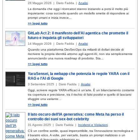
28 Maggio 2026 | Dario Fadda |
Analisi
La domanda che oggi i ricercatori stanno iniziando a porsi è molto più
inquietante: cosa succede quando un modello smette di rispondere ai
prompt umani e inizia invece...
>> leggi tutto
GitLab Act 2: il manifesto dell’AI agentica che promette il
futuro e inquieta gli sviluppatori
14 Maggio 2026 | Dario Fadda |
Analisi
Quando una piattaforma DevSecOps da miliardi di dollari decide di
riscrivere la propria identità attorno agli agenti AI, non sta semplicemente
annunciando una nuova roadmap di prodotto. Sta...
>> leggi tutto
YaraSensei, la webapp che potenzia le regole YARA con il
RAG e l’AI di Google
3 Settembre 2025 | Dario Fadda |
Analisi
Oggi, scrivere regole YARA efficaci è un’arte. È un bilanciamento costante
tra copertura e precisione, tra il rischio di falsi positivi e quello di lasciarsi
sfuggire una variante...
>> leggi tutto
Il lato oscuro dell’IA generativa: come Meta ha perso il
controllo dei suoi sex-bot celebrity
31 Agosto 2025 | Dario Fadda |
Incidenti e Violazioni
C’è un confine sottile, quasi impercettibile, tra l’innovazione tecnologica e
il baratro etico. A volte, per varcarlo, basta un prompt malizioso o un
modello di linguaggio addestrato su...