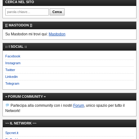
CERCA NEL SITO
[[ MASTODON ]]
Su Mastodon mi trovi qui:
Mastodon
:: I SOCIAL ::
Facebook
Instagram
Twitter
Linkedin
Telegram
= FORUM COMMUNITY =
Partecipa alla community con i nostri
Forum
, unico spazio per tutto il
Network!
~~ IL NETWORK ~~
Spcnet.it