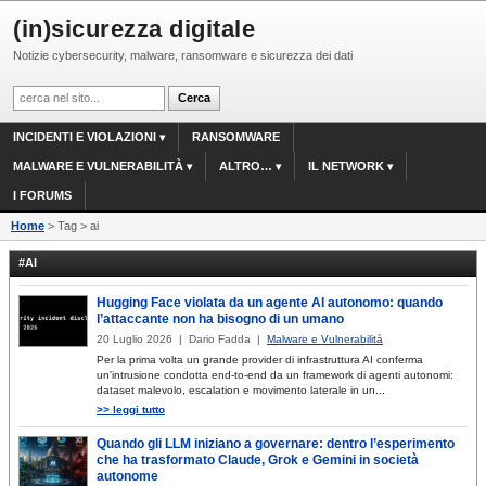
(in)sicurezza digitale
Notizie cybersecurity, malware, ransomware e sicurezza dei dati
INCIDENTI E VIOLAZIONI
RANSOMWARE
MALWARE E VULNERABILITÀ
ALTRO…
IL NETWORK
I FORUMS
Home
> Tag > ai
#AI
Hugging Face violata da un agente AI autonomo: quando
l’attaccante non ha bisogno di un umano
20 Luglio 2026 | Dario Fadda |
Malware e Vulnerabilità
Per la prima volta un grande provider di infrastruttura AI conferma
un'intrusione condotta end-to-end da un framework di agenti autonomi:
dataset malevolo, escalation e movimento laterale in un...
>> leggi tutto
Quando gli LLM iniziano a governare: dentro l’esperimento
che ha trasformato Claude, Grok e Gemini in società
autonome