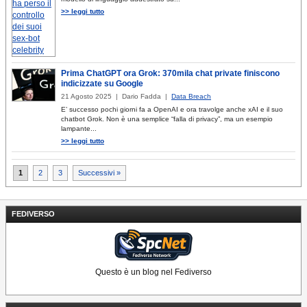
>> leggi tutto
Prima ChatGPT ora Grok: 370mila chat private finiscono
indicizzate su Google
21 Agosto 2025 | Dario Fadda |
Data Breach
E’ successo pochi giorni fa a OpenAI e ora travolge anche xAI e il suo
chatbot Grok. Non è una semplice “falla di privacy”, ma un esempio
lampante...
>> leggi tutto
Paginazione
1
2
3
Successivi »
degli
articoli
FEDIVERSO
Questo è un blog nel Fediverso