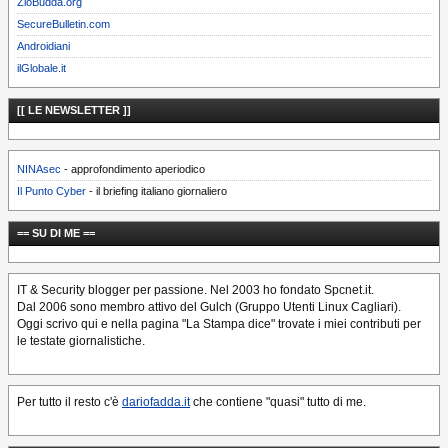
ZioBudda.org
SecureBulletin.com
Androidiani
ilGlobale.it
[[ LE NEWSLETTER ]]
NINAsec
- approfondimento aperiodico
Il Punto Cyber
- il briefing italiano giornaliero
== SU DI ME ==
IT & Security blogger per passione. Nel 2003 ho fondato Spcnet.it.
Dal 2006 sono membro attivo del Gulch (Gruppo Utenti Linux Cagliari).
Oggi scrivo qui e nella pagina "La Stampa dice" trovate i miei contributi per
le testate giornalistiche.
Per tutto il resto c'è
dariofadda.it
che contiene "quasi" tutto di me.