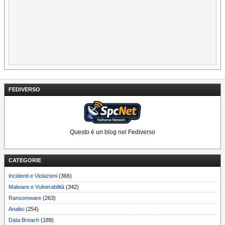
FEDIVERSO
Questo è un blog nel Fediverso
CATEGORIE
Incidenti e Violazioni
(366)
Malware e Vulnerabilità
(342)
Ransomware
(263)
Analisi
(254)
Data Breach
(189)