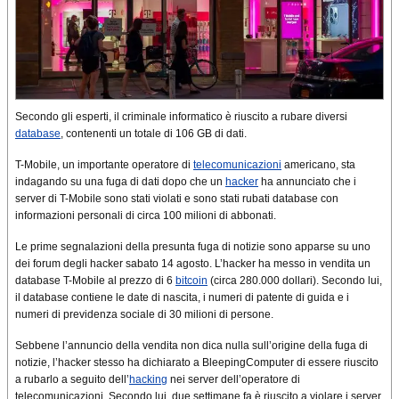
Secondo gli esperti, il criminale informatico è riuscito a rubare diversi
database
, contenenti un totale di 106 GB di dati.
T-Mobile, un importante operatore di
telecomunicazioni
americano, sta
indagando su una fuga di dati dopo che un
hacker
ha annunciato che i
server di T-Mobile sono stati violati e sono stati rubati database con
informazioni personali di circa 100 milioni di abbonati.
Le prime segnalazioni della presunta fuga di notizie sono apparse su uno
dei forum degli hacker sabato 14 agosto. L’hacker ha messo in vendita un
database T-Mobile al prezzo di 6
bitcoin
(circa 280.000 dollari). Secondo lui,
il database contiene le date di nascita, i numeri di patente di guida e i
numeri di previdenza sociale di 30 milioni di persone.
Sebbene l’annuncio della vendita non dica nulla sull’origine della fuga di
notizie, l’hacker stesso ha dichiarato a BleepingComputer di essere riuscito
a rubarlo a seguito dell’
hacking
nei server dell’operatore di
telecomunicazioni. Secondo lui, due settimane fa è riuscito a violare i server