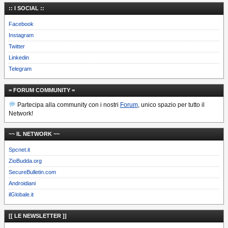
:: I SOCIAL ::
Facebook
Instagram
Twitter
Linkedin
Telegram
= FORUM COMMUNITY =
Partecipa alla community con i nostri
Forum
, unico spazio per tutto il
Network!
~~ IL NETWORK ~~
Spcnet.it
ZioBudda.org
SecureBulletin.com
Androidiani
ilGlobale.it
[[ LE NEWSLETTER ]]