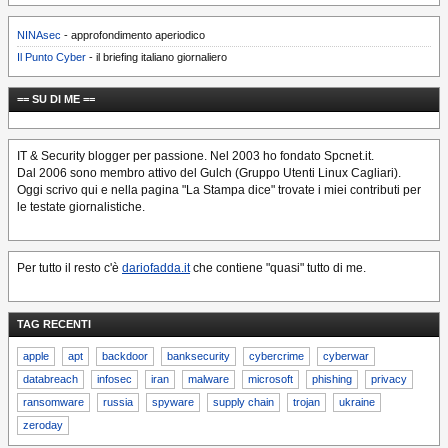
NINAsec
- approfondimento aperiodico
Il Punto Cyber
- il briefing italiano giornaliero
== SU DI ME ==
IT & Security blogger per passione. Nel 2003 ho fondato Spcnet.it.
Dal 2006 sono membro attivo del Gulch (Gruppo Utenti Linux Cagliari).
Oggi scrivo qui e nella pagina "La Stampa dice" trovate i miei contributi per
le testate giornalistiche.
Per tutto il resto c'è
dariofadda.it
che contiene "quasi" tutto di me.
TAG RECENTI
apple
apt
backdoor
banksecurity
cybercrime
cyberwar
databreach
infosec
iran
malware
microsoft
phishing
privacy
ransomware
russia
spyware
supply chain
trojan
ukraine
zeroday