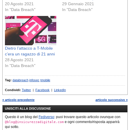
20 Agosto 2021
29 Gennaio 2021
In "Data Breach"
In "Data Breach"
Dietro l’attacco a T-Mobile
c’era un ragazzo di 21 anni
28 Agosto 2021
In "Data Breach"
Tag:
databreach
infosec
tmobile
Condividi:
Twitter
|
Facebook
|
LinkedIn
« articolo precedente
articolo successivo »
UNISCITI ALLA DISCUSSIONE
Questo è un blog del
Fediverso
: puoi trovare questo articolo ovunque con
e ogni commento/risposta apparirà
@blog@insicurezzadigitale.com
qui sotto.