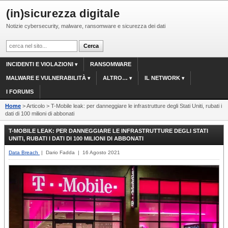
(in)sicurezza digitale
Notizie cybersecurity, malware, ransomware e sicurezza dei dati
INCIDENTI E VIOLAZIONI
RANSOMWARE
MALWARE E VULNERABILITÀ
ALTRO…
IL NETWORK
I FORUMS
Home
> Articolo > T-Mobile leak: per danneggiare le infrastrutture degli Stati Uniti, rubati i
dati di 100 milioni di abbonati
T-MOBILE LEAK: PER DANNEGGIARE LE INFRASTRUTTURE DEGLI STATI
UNITI, RUBATI I DATI DI 100 MILIONI DI ABBONATI
Data Breach
| Dario Fadda | 16 Agosto 2021