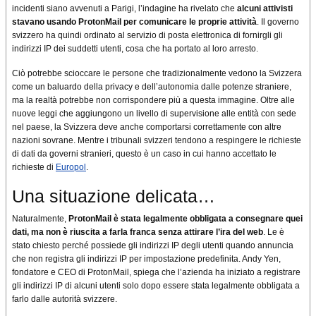
incidenti siano avvenuti a Parigi, l’indagine ha rivelato che
alcuni attivisti
stavano usando ProtonMail per comunicare le proprie attività
. Il governo
svizzero ha quindi ordinato al servizio di posta elettronica di fornirgli gli
indirizzi IP dei suddetti utenti, cosa che ha portato al loro arresto.
Ciò potrebbe scioccare le persone che tradizionalmente vedono la Svizzera
come un baluardo della privacy e dell’autonomia dalle potenze straniere,
ma la realtà potrebbe non corrispondere più a questa immagine. Oltre alle
nuove leggi che aggiungono un livello di supervisione alle entità con sede
nel paese, la Svizzera deve anche comportarsi correttamente con altre
nazioni sovrane. Mentre i tribunali svizzeri tendono a respingere le richieste
di dati da governi stranieri, questo è un caso in cui hanno accettato le
richieste di
Europol
.
Una situazione delicata…
Naturalmente,
ProtonMail è stata legalmente obbligata a consegnare quei
dati, ma non è riuscita a farla franca senza attirare l’ira del web
. Le è
stato chiesto perché possiede gli indirizzi IP degli utenti quando annuncia
che non registra gli indirizzi IP per impostazione predefinita. Andy Yen,
fondatore e CEO di ProtonMail, spiega che l’azienda ha iniziato a registrare
gli indirizzi IP di alcuni utenti solo dopo essere stata legalmente obbligata a
farlo dalle autorità svizzere.