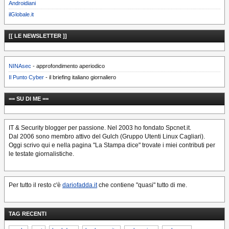
Androidiani
ilGlobale.it
[[ LE NEWSLETTER ]]
NINAsec
- approfondimento aperiodico
Il Punto Cyber
- il briefing italiano giornaliero
== SU DI ME ==
IT & Security blogger per passione. Nel 2003 ho fondato Spcnet.it.
Dal 2006 sono membro attivo del Gulch (Gruppo Utenti Linux Cagliari).
Oggi scrivo qui e nella pagina "La Stampa dice" trovate i miei contributi per
le testate giornalistiche.
Per tutto il resto c'è
dariofadda.it
che contiene "quasi" tutto di me.
TAG RECENTI