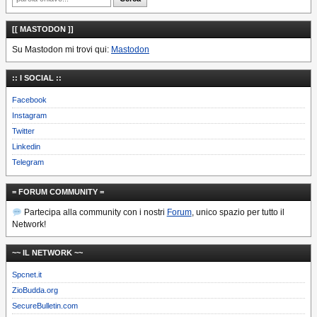
[[ MASTODON ]]
Su Mastodon mi trovi qui:
Mastodon
:: I SOCIAL ::
Facebook
Instagram
Twitter
Linkedin
Telegram
= FORUM COMMUNITY =
Partecipa alla community con i nostri
Forum
, unico spazio per tutto il
Network!
~~ IL NETWORK ~~
Spcnet.it
ZioBudda.org
SecureBulletin.com