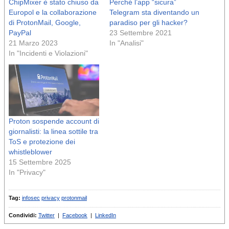
ChipMixer è stato chiuso da
Perché l’app “sicura”
Europol e la collaborazione
Telegram sta diventando un
di ProtonMail, Google,
paradiso per gli hacker?
PayPal
23 Settembre 2021
21 Marzo 2023
In "Analisi"
In "Incidenti e Violazioni"
Proton sospende account di
giornalisti: la linea sottile tra
ToS e protezione dei
whistleblower
15 Settembre 2025
In "Privacy"
Tag:
infosec
privacy
protonmail
Condividi:
Twitter
|
Facebook
|
LinkedIn