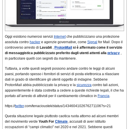
Oggi esistono numerosi servizi
Internet
che pubblicizzano una protezione
assoluta contro
hacker
e agenzie governative, come
Signal
for Mail. Dopo il
controverso arresto di
Lavabit
,
ProtonMail
si è affermato come il servizio
di messaggistica pubblicizzato preferito dagli utenti attenti alla
privacy
,
in particolare quelli con segreti da mantenere.
Tuttavia, a volte questi segreti possono andare contro le leggi di alcuni
paesi, portando spesso i fornitori di servizi di posta elettronica a rilasciare
dati in grado di identificare gli utenti oggetto di indagine. Sebbene
ProtonMail abbia pubblicizzato la privacy e la
sicurezza
contro tali azioni,
apparentemente è stata costretta a cedere a queste richieste legali, il che ha
portato all’arresto di attivisti per il cambiamento climatico in
Francia
.
https://
twitter
.com/tenacioustek/status/1434604102676271106?s=21
Questa situazione legale piuttosto caotica ruota attorno ad alcuni membri
del movimento verde
Youth For
Climate
, accusati di aver istituito
occupazioni di “campi climatici” nel 2020 e nel 2021. Sebbene questi