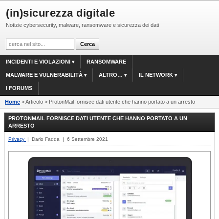
(in)sicurezza digitale
Notizie cybersecurity, malware, ransomware e sicurezza dei dati
INCIDENTI E VIOLAZIONI
RANSOMWARE
MALWARE E VULNERABILITÀ
ALTRO…
IL NETWORK
I FORUMS
Home
> Articolo > ProtonMail fornisce dati utente che hanno portato a un arresto
PROTONMAIL FORNISCE DATI UTENTE CHE HANNO PORTATO A UN
ARRESTO
Privacy
| Dario Fadda | 6 Settembre 2021