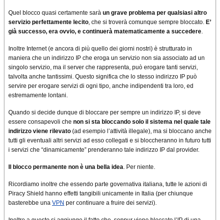
Quel blocco quasi certamente sarà
un grave problema per qualsiasi altro
servizio perfettamente lecito
, che si troverà comunque sempre bloccato.
E’
già successo, era ovvio, e continuerà matematicamente a succedere
.
Inoltre Internet (e ancora di più quello dei giorni nostri) è strutturato in
maniera che un indirizzo IP che eroga un servizio non sia associato ad un
singolo servizio, ma il server che rappresenta, può erogare tanti servizi,
talvolta anche tantissimi. Questo significa che lo stesso indirizzo IP può
servire per erogare servizi di ogni tipo, anche indipendenti tra loro, ed
estremamente lontani.
Quando si decide dunque di bloccare per sempre un indirizzo IP, si deve
essere consapevoli che
non si sta bloccando solo il sistema nel quale tale
indirizzo viene rilevato
(ad esempio l’attività illegale), ma si bloccano anche
tutti gli eventuali altri servizi ad esso collegati e si bloccheranno in futuro tutti
i servizi che “dinamicamente” prenderanno tale indirizzo IP dal provider.
Il blocco permanente non è una bella idea
. Per niente.
Ricordiamo inoltre che essendo parte governativa italiana, tutte le azioni di
Piracy Shield hanno effetti tangibili unicamente in Italia (per chiunque
basterebbe una
VPN
per continuare a fruire dei servizi).
Inoltre a questo si aggiunge il fatto che, seppur viene bloccato l’IP di una