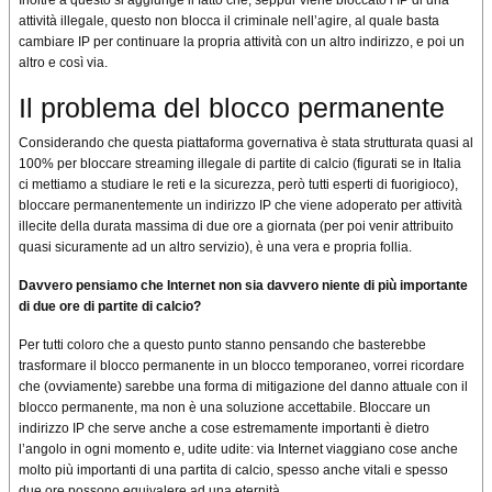
attività illegale, questo non blocca il criminale nell’agire, al quale basta
cambiare IP per continuare la propria attività con un altro indirizzo, e poi un
altro e così via.
Il problema del blocco permanente
Considerando che questa piattaforma governativa è stata strutturata quasi al
100% per bloccare streaming illegale di partite di calcio (figurati se in Italia
ci mettiamo a studiare le reti e la sicurezza, però tutti esperti di fuorigioco),
bloccare permanentemente un indirizzo IP che viene adoperato per attività
illecite della durata massima di due ore a giornata (per poi venir attribuito
quasi sicuramente ad un altro servizio), è una vera e propria follia.
Davvero pensiamo che Internet non sia davvero niente di più importante
di due ore di partite di calcio?
Per tutti coloro che a questo punto stanno pensando che basterebbe
trasformare il blocco permanente in un blocco temporaneo, vorrei ricordare
che (ovviamente) sarebbe una forma di mitigazione del danno attuale con il
blocco permanente, ma non è una soluzione accettabile. Bloccare un
indirizzo IP che serve anche a cose estremamente importanti è dietro
l’angolo in ogni momento e, udite udite: via Internet viaggiano cose anche
molto più importanti di una partita di calcio, spesso anche vitali e spesso
due ore possono equivalere ad una eternità.