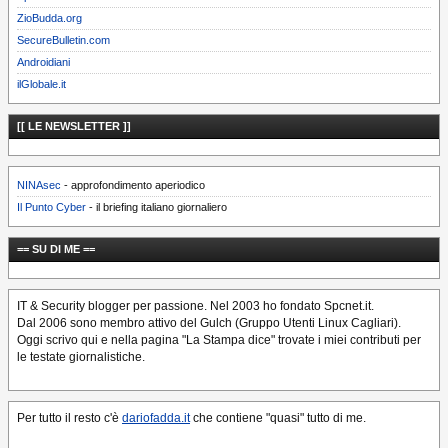
ZioBudda.org
SecureBulletin.com
Androidiani
ilGlobale.it
[[ LE NEWSLETTER ]]
NINAsec
- approfondimento aperiodico
Il Punto Cyber
- il briefing italiano giornaliero
== SU DI ME ==
IT & Security blogger per passione. Nel 2003 ho fondato Spcnet.it.
Dal 2006 sono membro attivo del Gulch (Gruppo Utenti Linux Cagliari).
Oggi scrivo qui e nella pagina "La Stampa dice" trovate i miei contributi per
le testate giornalistiche.
Per tutto il resto c'è
dariofadda.it
che contiene "quasi" tutto di me.