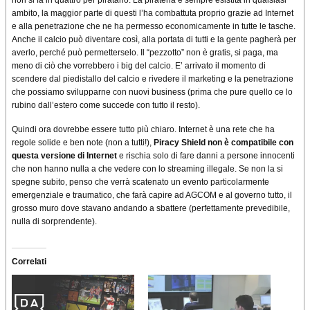
ambito, la maggior parte di questi l’ha combattuta proprio grazie ad Internet
e alla penetrazione che ne ha permesso economicamente in tutte le tasche.
Anche il calcio può diventare così, alla portata di tutti e la gente pagherà per
averlo, perché può permetterselo. Il “pezzotto” non è gratis, si paga, ma
meno di ciò che vorrebbero i big del calcio. E’ arrivato il momento di
scendere dal piedistallo del calcio e rivedere il marketing e la penetrazione
che possiamo svilupparne con nuovi business (prima che pure quello ce lo
rubino dall’estero come succede con tutto il resto).
Quindi ora dovrebbe essere tutto più chiaro. Internet è una rete che ha
regole solide e ben note (non a tutti!),
Piracy Shield non è compatibile con
questa versione di Internet
e rischia solo di fare danni a persone innocenti
che non hanno nulla a che vedere con lo streaming illegale. Se non la si
spegne subito, penso che verrà scatenato un evento particolarmente
emergenziale e traumatico, che farà capire ad AGCOM e al governo tutto, il
grosso muro dove stavano andando a sbattere (perfettamente prevedibile,
nulla di sorprendente).
Correlati