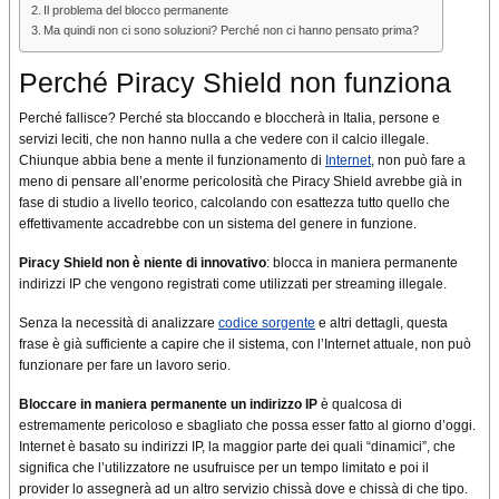
Il problema del blocco permanente
Ma quindi non ci sono soluzioni? Perché non ci hanno pensato prima?
Perché Piracy Shield non funziona
Perché fallisce? Perché sta bloccando e bloccherà in Italia, persone e
servizi leciti, che non hanno nulla a che vedere con il calcio illegale.
Chiunque abbia bene a mente il funzionamento di
Internet
, non può fare a
meno di pensare all’enorme pericolosità che Piracy Shield avrebbe già in
fase di studio a livello teorico, calcolando con esattezza tutto quello che
effettivamente accadrebbe con un sistema del genere in funzione.
Piracy Shield non è niente di innovativo
: blocca in maniera permanente
indirizzi IP che vengono registrati come utilizzati per streaming illegale.
Senza la necessità di analizzare
codice sorgente
e altri dettagli, questa
frase è già sufficiente a capire che il sistema, con l’Internet attuale, non può
funzionare per fare un lavoro serio.
Bloccare in maniera permanente un indirizzo IP
è qualcosa di
estremamente pericoloso e sbagliato che possa esser fatto al giorno d’oggi.
Internet è basato su indirizzi IP, la maggior parte dei quali “dinamici”, che
significa che l’utilizzatore ne usufruisce per un tempo limitato e poi il
provider lo assegnerà ad un altro servizio chissà dove e chissà di che tipo.