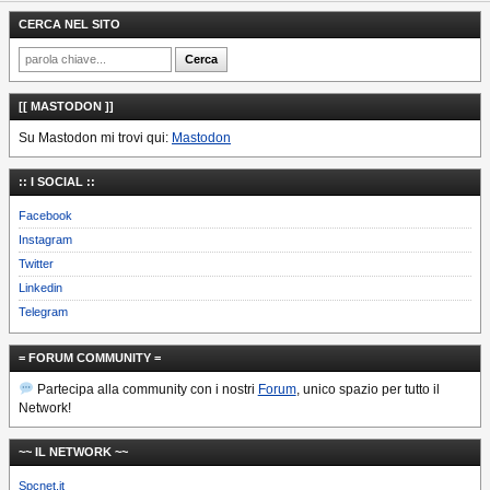
CERCA NEL SITO
[[ MASTODON ]]
Su Mastodon mi trovi qui:
Mastodon
:: I SOCIAL ::
Facebook
Instagram
Twitter
Linkedin
Telegram
= FORUM COMMUNITY =
Partecipa alla community con i nostri
Forum
, unico spazio per tutto il
Network!
~~ IL NETWORK ~~
Spcnet.it