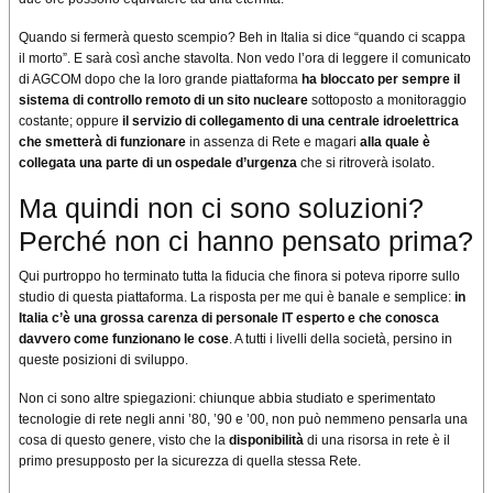
Quando si fermerà questo scempio? Beh in Italia si dice “quando ci scappa
il morto”. E sarà così anche stavolta. Non vedo l’ora di leggere il comunicato
di AGCOM dopo che la loro grande piattaforma
ha bloccato per sempre il
sistema di controllo remoto di un sito nucleare
sottoposto a monitoraggio
costante; oppure
il servizio di collegamento di una centrale idroelettrica
che smetterà di funzionare
in assenza di Rete e magari
alla quale è
collegata una parte di un ospedale d’urgenza
che si ritroverà isolato.
Ma quindi non ci sono soluzioni?
Perché non ci hanno pensato prima?
Qui purtroppo ho terminato tutta la fiducia che finora si poteva riporre sullo
studio di questa piattaforma. La risposta per me qui è banale e semplice:
in
Italia c’è una grossa carenza di personale IT esperto e che conosca
davvero come funzionano le cose
. A tutti i livelli della società, persino in
queste posizioni di sviluppo.
Non ci sono altre spiegazioni: chiunque abbia studiato e sperimentato
tecnologie di rete negli anni ’80, ’90 e ’00, non può nemmeno pensarla una
cosa di questo genere, visto che la
disponibilità
di una risorsa in rete è il
primo presupposto per la sicurezza di quella stessa Rete.