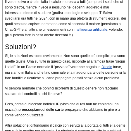
Il vero motivo è che in Italia il calcio interessa a tutti (compresi i soldi che ci
sono dietro), mentre invece a nessuno nei decenni addietro è mai
interessato niente di studiare (gratis) tecnologie e sviluppo IT. Salvo
svegliarsi ora tutti nel 2024, con in mano una pletora di strumenti eccelsi, dei
quali nessuno capisce nemmeno come si accenda il motore (pensiamo a
Chat-GPT e al fatto che gli esperimenti con
intelligenza artificiale
, volendo,
gli si poteva fare in casa anche decenni fa).
Soluzioni?
Sì, le soluzioni esistono ovviamente. Non sono quelle più semplici, ma sono
quelle giuste. Una su tutte in questo caso, risponde alla famosa frase “segui
i soldi”. In un Paese normale il “pezzotto” verrebbe pagato in
Bitcoin
forse,
ma siamo in Italia anche lato criminale e la maggior parte delle persone si fa
fare bonifici e ricariche su carte prepagate postali senza alcun problema.
Vi sembra normale che bonifici ricorrenti di questo genere non facciano
scattare dei controlli su chi li riceve?
Ecco, prima di bloccare indirizzi IP (visto che di reti non ne capiamo una
mazza),
preoccupiamoci delle carte prepagate
che abbiamo in giro e a
come vengono utilizzate.
Altra soluzione: diffondiamo il calcio con servizi alla portata di tutti e la gente
non si fa in quattro per piratarlo. La pirateria è sempre esistita in qualsiasi