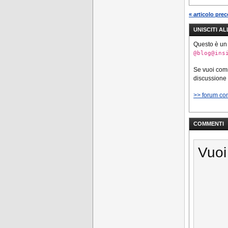
« articolo pre
UNISCITI A
Questo è un
@blog@ins
Se vuoi co
discussione
>> forum co
COMMENTI
Vuoi