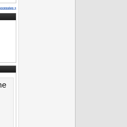
uccessivo »
ne