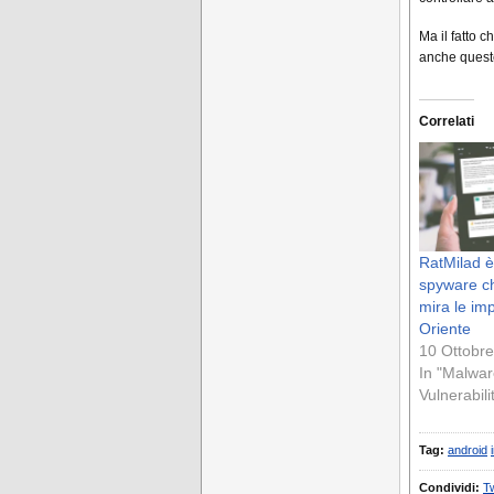
Ma il fatto 
anche queste
Correlati
RatMilad è
spyware c
mira le im
Oriente
10 Ottobr
In "Malwar
Vulnerabili
Tag:
android
Condividi:
Tw