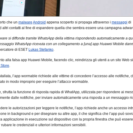
erto che un
malware
Android
appena scoperto si propaga attraverso i
messaggi
di
 altri contatti al fine di espandere quella che sembra essere una campagna adwar
are si diffonde tramite WhatsApp della vittima rispondendo automaticamente a qu
 messaggio WhatsApp ricevuta con un collegamento a [una] app Huawei Mobile dan
ricercatore di ESET
Lukas Stefanko
.
to alla falsa app Huawei Mobile, facendo clic, reindirizza gli utenti a un sito Web s
 Store
.
stallata, l’app wormable richiede alle vittime di concedere l’accesso alle notifiche, 
zzato in modo improprio per eseguire l’attacco wormable.
e, sfrutta la funzione di risposta rapida di WhatApp, utilizzata per rispondere ai mes
tamente dalle notifiche, per inviare automaticamente una risposta a un messaggio ri
iedere le autorizzazioni per leggere le notifiche, l’app richiede anche un accesso int
ione in background e per disegnare su altre app, il che significa che l’app può sov
tra applicazione in esecuzione sul dispositivo con la propria finestra che può essere
r rubare le credenziali e ulteriori informazioni sensibili.