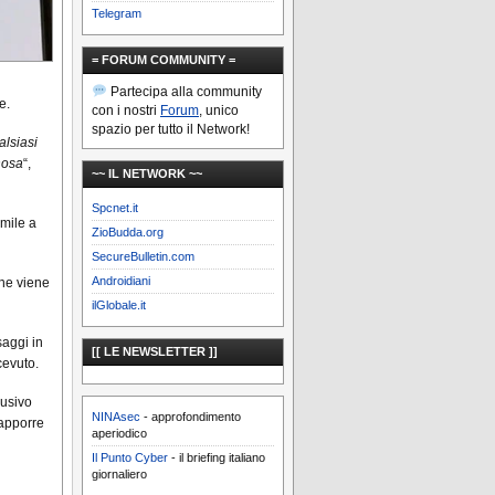
Telegram
= FORUM COMMUNITY =
Partecipa alla community
e.
con i nostri
Forum
, unico
spazio per tutto il Network!
alsiasi
nosa
“,
~~ IL NETWORK ~~
Spcnet.it
imile a
ZioBudda.org
SecureBulletin.com
Androidiani
che viene
ilGlobale.it
saggi in
[[ LE NEWSLETTER ]]
cevuto.
rusivo
NINAsec
- approfondimento
rapporre
aperiodico
Il Punto Cyber
- il briefing italiano
giornaliero