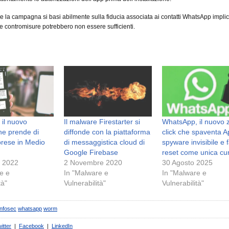
che la campagna si basi abilmente sulla fiducia associata ai contatti WhatsApp impli
 contromisure potrebbero non essere sufficienti.
 il nuovo
Il malware Firestarter si
WhatsApp, il nuovo 
he prende di
diffonde con la piattaforma
click che spaventa A
prese in Medio
di messaggistica cloud di
spyware invisibile e 
Google Firebase
reset come unica cu
e 2022
2 Novembre 2020
30 Agosto 2025
e e
In "Malware e
In "Malware e
tà"
Vulnerabilità"
Vulnerabilità"
infosec
whatsapp
worm
itter
|
Facebook
|
LinkedIn