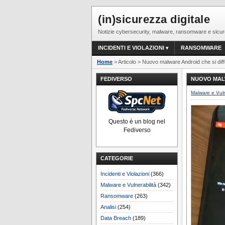
(in)sicurezza digitale
Notizie cybersecurity, malware, ransomware e sicur
INCIDENTI E VIOLAZIONI
RANSOMWARE
Home
> Articolo > Nuovo malware Android che si di
FEDIVERSO
NUOVO MAL
Malware e Vuln
Questo è un blog nel
Fediverso
CATEGORIE
Incidenti e Violazioni
(366)
Malware e Vulnerabilità
(342)
Ransomware
(263)
Analisi
(254)
Data Breach
(189)