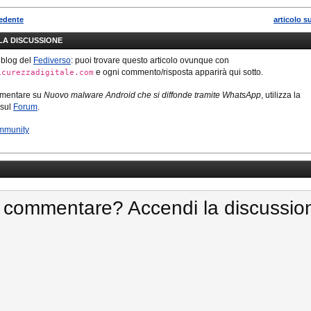
cedente
articolo s
LLA DISCUSSIONE
 blog del
Fediverso
: puoi trovare questo articolo ovunque con
e ogni commento/risposta apparirà qui sotto.
icurezzadigitale.com
mmentare su
Nuovo malware Android che si diffonde tramite WhatsApp
, utilizza la
 sul
Forum
.
mmunity
 commentare? Accendi la discussio