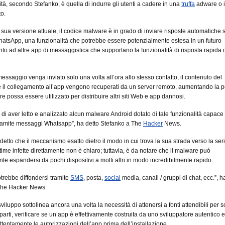
ità, secondo Stefanko, è quella di indurre gli utenti a cadere in una
truffa
adware o 
o.
a sua versione attuale, il codice malware è in grado di inviare risposte automatiche s
WhatsApp, una funzionalità che potrebbe essere potenzialmente estesa in un futuro
o ad altre app di messaggistica che supportano la funzionalità di risposta rapida 
essaggio venga inviato solo una volta all’ora allo stesso contatto, il contenuto del
il collegamento all’app vengono recuperati da un server remoto, aumentando la po
e possa essere utilizzato per distribuire altri siti Web e app dannosi.
 di aver letto e analizzato alcun malware Android dotato di tale funzionalità capace 
tramite messaggi Whatsapp”, ha detto Stefanko a The
Hacker
News.
detto che il meccanismo esatto dietro il modo in cui trova la sua strada verso la ser
ittime infette direttamente non è chiaro; tuttavia, è da notare che il malware può
te espandersi da pochi dispositivi a molti altri in modo incredibilmente rapido.
otrebbe diffondersi tramite
SMS
, posta,
social
media, canali / gruppi di chat, ecc.”, h
The Hacker News.
iluppo sottolinea ancora una volta la necessità di attenersi a fonti attendibili per s
parti, verificare se un’app è effettivamente costruita da uno sviluppatore autentico e
attentamente le autorizzazioni dell’app prima dell’installazione.