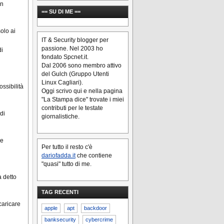
in
== SU DI ME ==
olo ai
IT & Security blogger per
passione. Nel 2003 ho
di
fondato Spcnet.it.
Dal 2006 sono membro attivo
del Gulch (Gruppo Utenti
Linux Cagliari).
ssibilità
Oggi scrivo qui e nella pagina
"La Stampa dice" trovate i miei
contributi per le testate
di
giornalistiche.
ie
Per tutto il resto c'è
dariofadda.it
che contiene
"quasi" tutto di me.
a detto
TAG RECENTI
caricare
apple
apt
backdoor
banksecurity
cybercrime