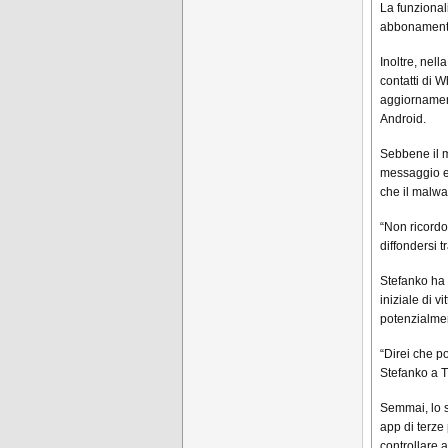
La funzional
abbonament
Inoltre, nell
contatti di 
aggiornament
Android.
Sebbene il m
messaggio e 
che il malwar
“Non ricordo
diffondersi 
Stefanko ha 
iniziale di v
potenzialmen
“Direi che p
Stefanko a 
Semmai, lo sv
app di terze 
controllare 