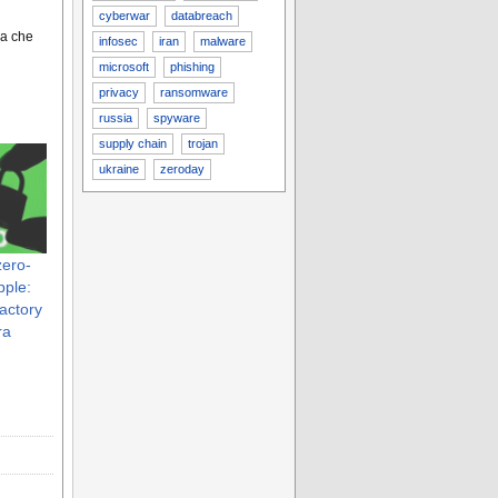
cyberwar
databreach
ca che
infosec
iran
malware
microsoft
phishing
privacy
ransomware
russia
spyware
supply chain
trojan
ukraine
zeroday
zero-
pple:
factory
ra