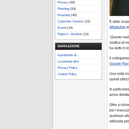
Privacy
(59)
Phishing
(54)
Roundup
(40)
CyberSec Generic
(22)
È stato scop
WhatsApp
ad
Eventi
(14)
Paper.li – Archivio
(13)
“
Questo malw
notifica di
NAVIGAZIONE
ha detto il 
A proposito di…
Il collegamen
La stampa dice
Google
Play
Privacy Policy
Una volta in
Cookie Policy
quindi utili
In particolar
arrivo diret
Oltre a rich
per l’esecuz
qualsiasi al
utilizzata pe