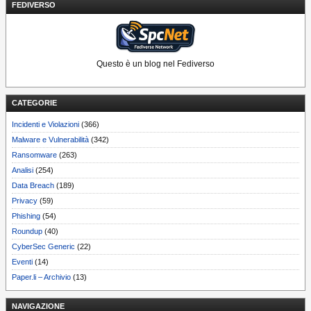
FEDIVERSO
Questo è un blog nel Fediverso
CATEGORIE
Incidenti e Violazioni
(366)
Malware e Vulnerabilità
(342)
Ransomware
(263)
Analisi
(254)
Data Breach
(189)
Privacy
(59)
Phishing
(54)
Roundup
(40)
CyberSec Generic
(22)
Eventi
(14)
Paper.li – Archivio
(13)
NAVIGAZIONE