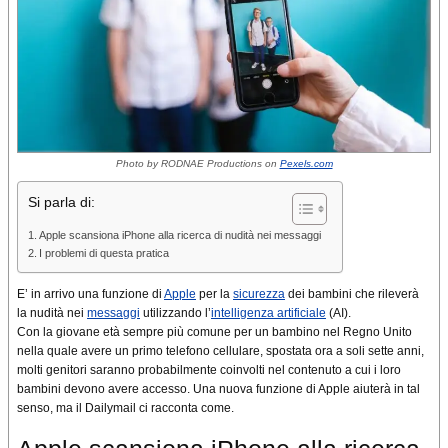
Photo by RODNAE Productions on
Pexels.com
Si parla di:
Apple scansiona iPhone alla ricerca di nudità nei messaggi
I problemi di questa pratica
E’ in arrivo una funzione di
Apple
per la
sicurezza
dei bambini che rileverà
la nudità nei
messaggi
utilizzando l’
intelligenza artificiale
(AI).
Con la giovane età sempre più comune per un bambino nel Regno Unito
nella quale avere un primo telefono cellulare, spostata ora a soli sette anni,
molti genitori saranno probabilmente coinvolti nel contenuto a cui i loro
bambini devono avere accesso. Una nuova funzione di Apple aiuterà in tal
senso, ma il Dailymail ci racconta come.