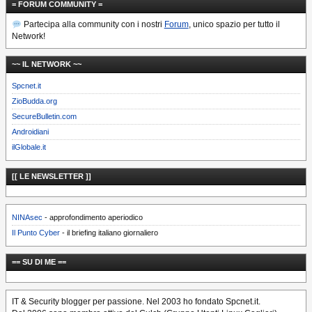
= FORUM COMMUNITY =
Partecipa alla community con i nostri
Forum
, unico spazio per tutto il
Network!
~~ IL NETWORK ~~
Spcnet.it
ZioBudda.org
SecureBulletin.com
Androidiani
ilGlobale.it
[[ LE NEWSLETTER ]]
NINAsec
- approfondimento aperiodico
Il Punto Cyber
- il briefing italiano giornaliero
== SU DI ME ==
IT & Security blogger per passione. Nel 2003 ho fondato Spcnet.it.