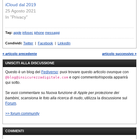
iCloud dal 2019
25 Agosto 2021
In "Privacy"
Tag:
apple
infosec
iphone
messaggi
Condividi:
Twitter
|
Facebook
|
LinkedIn
« articolo precedente
articolo successivo »
UNISCITI ALLA DISCUSSIONE
Questo è un blog del
Fediverso
: puoi trovare questo articolo ovunque con
e ogni commento/risposta apparirà
@blog@insicurezzadigitale.com
qui sotto.
Se vuoi commentare su
Nuova funzione di Apple per protezione dei
bambini, scansiona le foto alla ricerca di nudo
, utilizza la discussione sul
Forum
.
>> forum community
COMMENTI