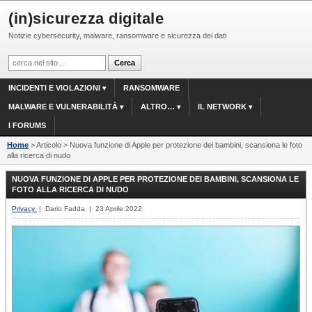
(in)sicurezza digitale
Notizie cybersecurity, malware, ransomware e sicurezza dei dati
INCIDENTI E VIOLAZIONI
RANSOMWARE
MALWARE E VULNERABILITÀ
ALTRO…
IL NETWORK
I FORUMS
Home
> Articolo > Nuova funzione di Apple per protezione dei bambini, scansiona le foto
alla ricerca di nudo
NUOVA FUNZIONE DI APPLE PER PROTEZIONE DEI BAMBINI, SCANSIONA LE
FOTO ALLA RICERCA DI NUDO
Privacy
| Dario Fadda | 23 Aprile 2022