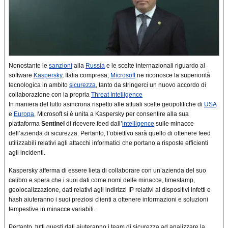
Nonostante le
sanzioni
alla
Russia
e le scelte internazionali riguardo al
software
Kaspersky
, Italia compresa,
Microsoft
ne riconosce la superiorità
tecnologica in ambito
sicurezza
, tanto da stringerci un nuovo accordo di
collaborazione con la propria
Threat Intelligence
In maniera del tutto asincrona rispetto alle attuali scelte geopolitiche di
USA
e
Europa
, Microsoft si è unita a Kaspersky per consentire alla sua
piattaforma
Sentinel
di ricevere feed dall’
intelligence
sulle minacce
dell’azienda di sicurezza. Pertanto, l’obiettivo sarà quello di ottenere feed
utilizzabili relativi agli attacchi informatici che portano a risposte efficienti
agli incidenti.
Kaspersky afferma di essere lieta di collaborare con un’azienda del suo
calibro e spera che i suoi dati come nomi delle minacce, timestamp,
geolocalizzazione, dati relativi agli indirizzi IP relativi ai dispositivi infetti e
hash aiuteranno i suoi preziosi clienti a ottenere informazioni e soluzioni
tempestive in minacce variabili.
Pertanto, tutti questi dati aiuteranno i team di sicurezza ad analizzare la