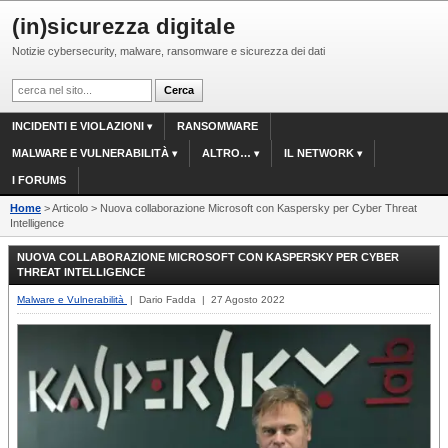
(in)sicurezza digitale
Notizie cybersecurity, malware, ransomware e sicurezza dei dati
INCIDENTI E VIOLAZIONI
RANSOMWARE
MALWARE E VULNERABILITÀ
ALTRO…
IL NETWORK
I FORUMS
Home
> Articolo > Nuova collaborazione Microsoft con Kaspersky per Cyber ​​Threat
Intelligence
NUOVA COLLABORAZIONE MICROSOFT CON KASPERSKY PER CYBER ​​
THREAT INTELLIGENCE
Malware e Vulnerabilità
| Dario Fadda | 27 Agosto 2022