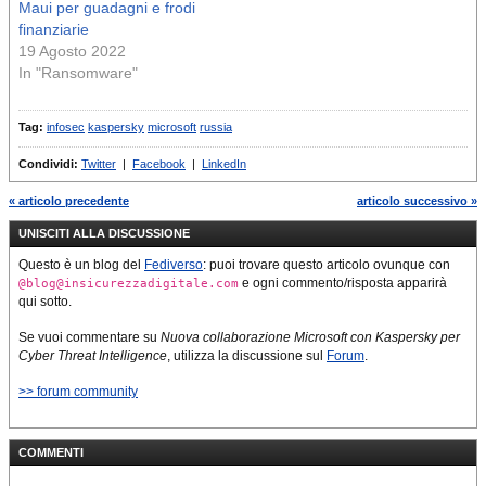
Maui per guadagni e frodi
finanziarie
19 Agosto 2022
In "Ransomware"
Tag:
infosec
kaspersky
microsoft
russia
Condividi:
Twitter
|
Facebook
|
LinkedIn
« articolo precedente
articolo successivo »
UNISCITI ALLA DISCUSSIONE
Questo è un blog del
Fediverso
: puoi trovare questo articolo ovunque con
e ogni commento/risposta apparirà
@blog@insicurezzadigitale.com
qui sotto.
Se vuoi commentare su
Nuova collaborazione Microsoft con Kaspersky per
Cyber ​​Threat Intelligence
, utilizza la discussione sul
Forum
.
>> forum community
COMMENTI