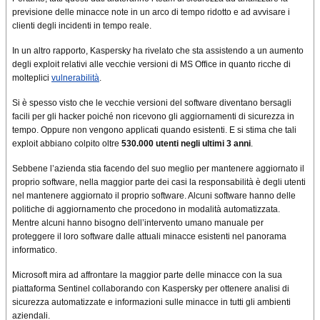
previsione delle minacce note in un arco di tempo ridotto e ad avvisare i
clienti degli incidenti in tempo reale.
In un altro rapporto, Kaspersky ha rivelato che sta assistendo a un aumento
degli exploit relativi alle vecchie versioni di MS Office in quanto ricche di
molteplici
vulnerabilità
.
Si è spesso visto che le vecchie versioni del software diventano bersagli
facili per gli hacker poiché non ricevono gli aggiornamenti di sicurezza in
tempo. Oppure non vengono applicati quando esistenti. E si stima che tali
exploit abbiano colpito oltre
530.000 utenti negli ultimi 3 anni
.
Sebbene l’azienda stia facendo del suo meglio per mantenere aggiornato il
proprio software, nella maggior parte dei casi la responsabilità è degli utenti
nel mantenere aggiornato il proprio software. Alcuni software hanno delle
politiche di aggiornamento che procedono in modalità automatizzata.
Mentre alcuni hanno bisogno dell’intervento umano manuale per
proteggere il loro software dalle attuali minacce esistenti nel panorama
informatico.
Microsoft mira ad affrontare la maggior parte delle minacce con la sua
piattaforma Sentinel collaborando con Kaspersky per ottenere analisi di
sicurezza automatizzate e informazioni sulle minacce in tutti gli ambienti
aziendali.