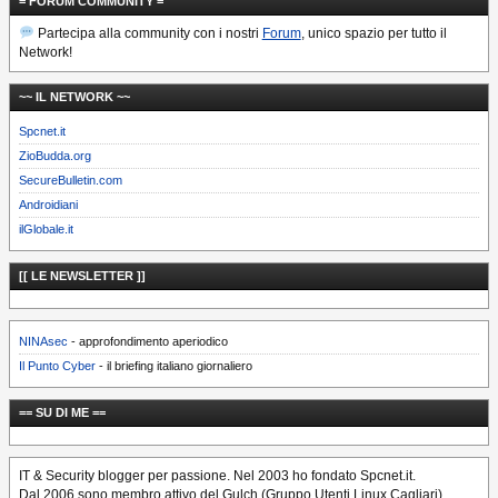
= FORUM COMMUNITY =
Partecipa alla community con i nostri
Forum
, unico spazio per tutto il
Network!
~~ IL NETWORK ~~
Spcnet.it
ZioBudda.org
SecureBulletin.com
Androidiani
ilGlobale.it
[[ LE NEWSLETTER ]]
NINAsec
- approfondimento aperiodico
Il Punto Cyber
- il briefing italiano giornaliero
== SU DI ME ==
IT & Security blogger per passione. Nel 2003 ho fondato Spcnet.it.
Dal 2006 sono membro attivo del Gulch (Gruppo Utenti Linux Cagliari).