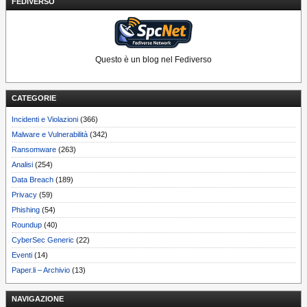
FEDIVERSO
Questo è un blog nel Fediverso
CATEGORIE
Incidenti e Violazioni
(366)
Malware e Vulnerabilità
(342)
Ransomware
(263)
Analisi
(254)
Data Breach
(189)
Privacy
(59)
Phishing
(54)
Roundup
(40)
CyberSec Generic
(22)
Eventi
(14)
Paper.li – Archivio
(13)
NAVIGAZIONE