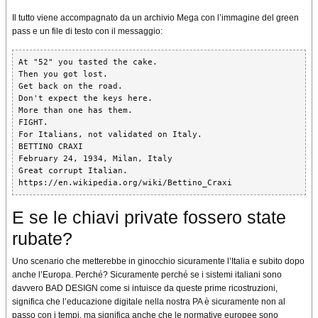
Il tutto viene accompagnato da un archivio Mega con l’immagine del green
pass e un file di testo con il messaggio:
At "52" you tasted the cake.

Then you got lost.

Get back on the road.

Don't expect the keys here.

More than one has them.

FIGHT.

For Italians, not validated on Italy.

BETTINO CRAXI

February 24, 1934, Milan, Italy

Great corrupt Italian.

https://en.wikipedia.org/wiki/Bettino_Craxi 
E se le chiavi private fossero state
rubate?
Uno scenario che metterebbe in ginocchio sicuramente l’Italia e subito dopo
anche l’Europa. Perché? Sicuramente perché se i sistemi italiani sono
davvero BAD DESIGN come si intuisce da queste prime ricostruzioni,
significa che l’educazione digitale nella nostra PA è sicuramente non al
passo con i tempi, ma significa anche che le normative europee sono