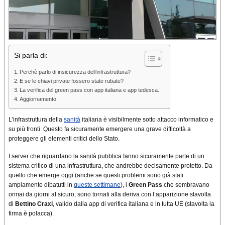
Si parla di:
Perchè parlo di insicurezza dell’infrastruttura?
E se le chiavi private fossero state rubate?
La verifica del green pass con app italiana e app tedesca.
Aggiornamento
L’infrastruttura della
sanità
italiana è visibilmente sotto attacco informatico e
su più fronti. Questo fa sicuramente emergere una grave difficoltà a
proteggere gli elementi critici dello Stato.
I server che riguardano la sanità pubblica fanno sicuramente parte di un
sistema critico di una infrastruttura, che andrebbe decisamente protetto. Da
quello che emerge oggi (anche se questi problemi sono già stati
ampiamente dibatutti in
queste settimane
), i
Green Pass
che sembravano
ormai da giorni al sicuro, sono tornati alla deriva con l’apparizione stavolta
di
Bettino Craxi
, valido dalla app di verifica italiana e in tutta UE (stavolta la
firma è polacca).