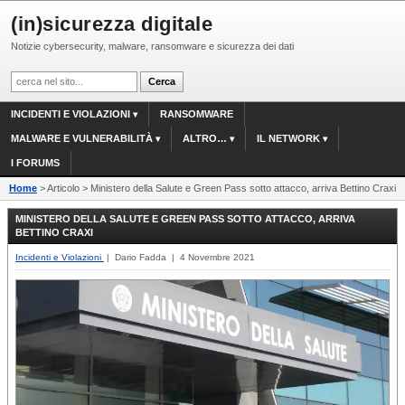
(in)sicurezza digitale
Notizie cybersecurity, malware, ransomware e sicurezza dei dati
INCIDENTI E VIOLAZIONI
RANSOMWARE
MALWARE E VULNERABILITÀ
ALTRO…
IL NETWORK
I FORUMS
Home
> Articolo > Ministero della Salute e Green Pass sotto attacco, arriva Bettino Craxi
MINISTERO DELLA SALUTE E GREEN PASS SOTTO ATTACCO, ARRIVA
BETTINO CRAXI
Incidenti e Violazioni
| Dario Fadda | 4 Novembre 2021