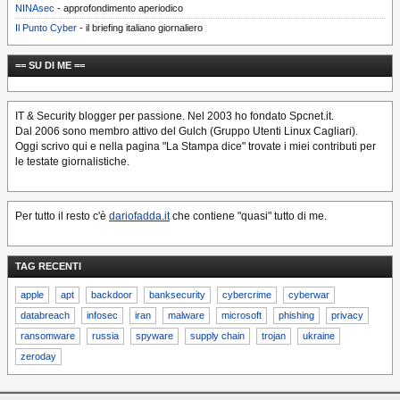
NINAsec
- approfondimento aperiodico
Il Punto Cyber
- il briefing italiano giornaliero
== SU DI ME ==
IT & Security blogger per passione. Nel 2003 ho fondato Spcnet.it.
Dal 2006 sono membro attivo del Gulch (Gruppo Utenti Linux Cagliari).
Oggi scrivo qui e nella pagina "La Stampa dice" trovate i miei contributi per
le testate giornalistiche.
Per tutto il resto c'è
dariofadda.it
che contiene "quasi" tutto di me.
TAG RECENTI
apple
apt
backdoor
banksecurity
cybercrime
cyberwar
databreach
infosec
iran
malware
microsoft
phishing
privacy
ransomware
russia
spyware
supply chain
trojan
ukraine
zeroday