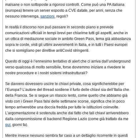
malsane o non sottoposte a rigorosi controlli. Come può una PA italiana
(europea) tenere un server esposto a CVE datate, per anni, senza che
nessuno intervenga,
sanzioni
, regoli?
In realtà il discorso non può passare in secondo piano e prevede
comunicazioni ufficiali in tempi brevi per chiarirne tutti gli aspetti, anche in
un ottica di mediazione sociale in ambito Green Pass, tema già abbastanza
sopra le corde, visti gli ultimi avvenimenti in Italia, e in tutti i Paesi europei
che si somigliano per direttive antiCovid stringenti.
Questo di oggi è l’ennesimo tentativo di alert che ci arriva dall’underground
verso qualcosa di molto sensibile, forse dovremmo iniziare a rivedere le
nostre procedure e i nostri sistemi infrastrutturali?
Se davvero dovessero uscire le chiavi private, cosa significherebbe per
l’Europa? L’autore del thread sostiene il furto delle chiavi sia dell’Italia che
della Francia. Se si segue un rilascio lento, come quello che abbiamo già
visto con i Green Pass falsi delle settimane scorse, significa che in poco
tempo arriverebbe una doccia fredda per tutte le istituzioni coinvolte.
L’argomentazione è sostenuta anche dal fatto che tali chiavi arriverebbero
dalla compromissione di backend Regione Lazio (come già trattato da me
qui
, giorni fa).
Mentre invece nessuno sembra far caso a un dettaglio ricorrente in questi