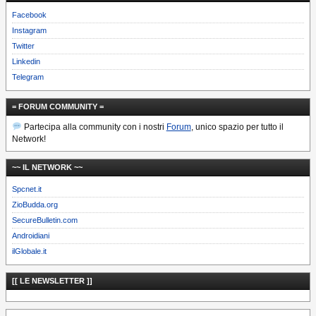
Facebook
Instagram
Twitter
Linkedin
Telegram
= FORUM COMMUNITY =
Partecipa alla community con i nostri
Forum
, unico spazio per tutto il
Network!
~~ IL NETWORK ~~
Spcnet.it
ZioBudda.org
SecureBulletin.com
Androidiani
ilGlobale.it
[[ LE NEWSLETTER ]]