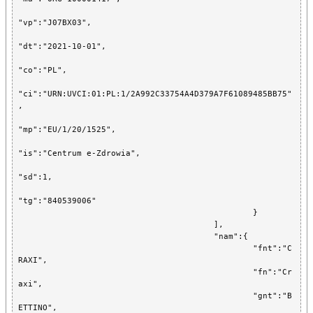
"vp":"J07BX03",

"dt":"2021-10-01",

"co":"PL",

"ci":"URN:UVCI:01:PL:1/2A992C33754A4D379A7F61089485BB75"
,

"mp":"EU/1/20/1525",

"is":"Centrum e-Zdrowia",

"sd":1,

"tg":"840539006"

						}

					],

					"nam":{

						"fnt":"C
RAXI",

						"fn":"Cr
axi",

						"gnt":"B
ETTINO",
