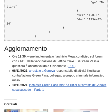
						"gn":"Be
ttino"

					},

					"ver":"1.0.0",

					"dob":"1934-02-
24"

				}

			}

Aggiornamento
Ore
18.30
: viene implementato l’archivio Mega condiviso sul forum
con il PDF della vaccinazione di Bettino Craxi. E il Green Pass a
quest’ora è ancora valido e funzionante. (
PDF
)
08/11/2021
:
arrestato a Genova
responsabile di attività illecita su
contraffazione Green Pass, collegato a gruppo criminale informatico
russo.
10/11/2021
:
Inchiesta Green Pass falsi: da Hitler all’arresto di Genova,
cosa succede – Parte 1
Correlati