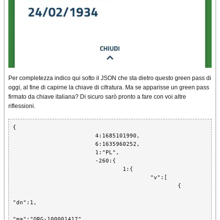
Per completezza indico qui sotto il JSON che sta dietro questo green pass di
oggi, al fine di capirne la chiave di cifratura. Ma se apparisse un green pass
firmato da chiave italiana? Di sicuro sarò pronto a fare con voi altre
riflessioni.
{

			4:1685101990,

			6:1635960252,

			1:"PL",

			-260:{

				1:{

					"v":[

						{

"dn":1,

"ma":"ORG-100001417",
