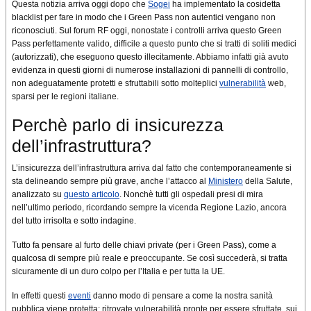
Questa notizia arriva oggi dopo che
Sogei
ha implementato la cosidetta
blacklist per fare in modo che i Green Pass non autentici vengano non
riconosciuti. Sul forum RF oggi, nonostate i controlli arriva questo Green
Pass perfettamente valido, difficile a questo punto che si tratti di soliti medici
(autorizzati), che eseguono questo illecitamente. Abbiamo infatti già avuto
evidenza in questi giorni di numerose installazioni di pannelli di controllo,
non adeguatamente protetti e sfruttabili sotto molteplici
vulnerabilità
web,
sparsi per le regioni italiane.
Perchè parlo di insicurezza
dell’infrastruttura?
L’insicurezza dell’infrastruttura arriva dal fatto che contemporaneamente si
sta delineando sempre più grave, anche l’attacco al
Ministero
della Salute,
analizzato su
questo articolo
. Nonchè tutti gli ospedali presi di mira
nell’ultimo periodo, ricordando sempre la vicenda Regione Lazio, ancora
del tutto irrisolta e sotto indagine.
Tutto fa pensare al furto delle chiavi private (per i Green Pass), come a
qualcosa di sempre più reale e preoccupante. Se così succederà, si tratta
sicuramente di un duro colpo per l’Italia e per tutta la UE.
In effetti questi
eventi
danno modo di pensare a come la nostra sanità
pubblica viene protetta: ritrovate vulnerabilità pronte per essere sfruttate, sui