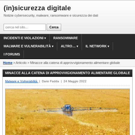
(in)sicurezza digitale
Notizie cybersecurity, malware, ransomware e sicurezza dei dati
INCIDENTI E VIOLAZIONI
RANSOMWARE
MALWARE E VULNERABILITÀ
ALTRO…
IL NETWORK
I FORUMS
Home
> Articolo > Minacce alla catena di approvvigionamento alimentare globale
MINACCE ALLA CATENA DI APPROVVIGIONAMENTO ALIMENTARE GLOBALE
Malware e Vulnerabilità
| Dario Fadda | 24 Maggio 2022