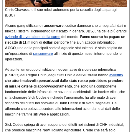
Chris Chavasse e il suo robot autonomo per la raccolta degli asparagi
(BBC)
Alcune gang utilizzano
ransomware
: codice dannoso che crittografa i dati e
blocca i sistemi, richiedendo un riscatto in denaro.
JBS
, una delle più grandi
aziende di lavorazione della carne
del mondo,
l’anno scorso ha pagato un
riscatto di 11 milioni di dollari
per porre fine a un attacco informatico.
AGCO
, una delle principali società agricole statunitensi, è stata colpita da
un’operazione di
ransomware
all’inizio di questo mese, interrompendo le
operazioni.
Ad aprile, un gruppo di istituzioni governative di sicurezza informatica
(CSIRTs) del Regno Unito, degli Stati Uniti e dell’Australia hanno
avvertito
che
attori malevoli sponsorizzati dallo stato russo potrebbero prendere
di mira le catene di approvvigionamento
, che sono una componente
fondamentale delle infrastrutture nazionali occidentali. Un hacker etico, che
si fa chiamare Sick Codes e richiede l’anonimato, ha affermato di aver
scoperto dei difetti nel software di John Deere e di averli segnalati. Ha
affermato che poteva accedere alle informazioni aziendali e ai dati delle
macchine tramite siti Web e applicazioni.
Sick Codes spiega di aver scoperto dei difetti nei sistemi di CNH Industrial,
che produce macchine New Holland Agriculture. Crede che sarà solo