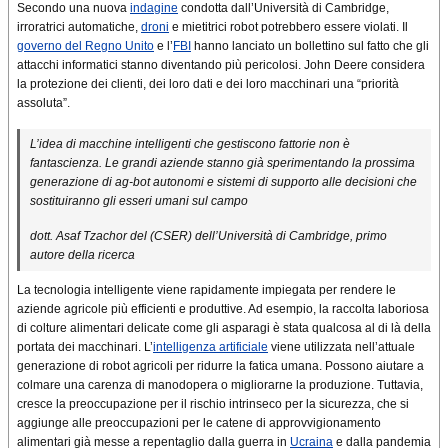
Secondo una nuova
indagine
condotta dall’Università di Cambridge,
irroratrici automatiche,
droni
e mietitrici robot potrebbero essere violati. Il
governo del Regno Unito
e l’
FBI
hanno lanciato un bollettino sul fatto che gli
attacchi informatici stanno diventando più pericolosi. John Deere considera
la protezione dei clienti, dei loro dati e dei loro macchinari una “priorità
assoluta”.
L’idea di macchine intelligenti che gestiscono fattorie non è
fantascienza. Le grandi aziende stanno già sperimentando la prossima
generazione di ag-bot autonomi e sistemi di supporto alle decisioni che
sostituiranno gli esseri umani sul campo
dott. Asaf Tzachor del (CSER) dell’Università di Cambridge, primo
autore della ricerca
La tecnologia intelligente viene rapidamente impiegata per rendere le
aziende agricole più efficienti e produttive. Ad esempio, la raccolta laboriosa
di colture alimentari delicate come gli asparagi è stata qualcosa al di là della
portata dei macchinari. L’
intelligenza artificiale
viene utilizzata nell’attuale
generazione di robot agricoli per ridurre la fatica umana. Possono aiutare a
colmare una carenza di manodopera o migliorarne la produzione. Tuttavia,
cresce la preoccupazione per il rischio intrinseco per la sicurezza, che si
aggiunge alle preoccupazioni per le catene di approvvigionamento
alimentari già messe a repentaglio dalla guerra in
Ucraina
e dalla pandemia