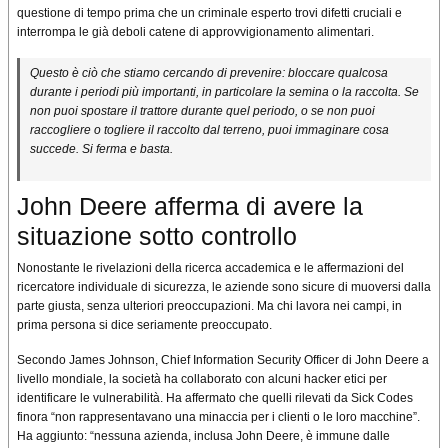
questione di tempo prima che un criminale esperto trovi difetti cruciali e
interrompa le già deboli catene di approvvigionamento alimentari.
Questo è ciò che stiamo cercando di prevenire: bloccare qualcosa
durante i periodi più importanti, in particolare la semina o la raccolta. Se
non puoi spostare il trattore durante quel periodo, o se non puoi
raccogliere o togliere il raccolto dal terreno, puoi immaginare cosa
succede. Si ferma e basta.
John Deere afferma di avere la
situazione sotto controllo
Nonostante le rivelazioni della ricerca accademica e le affermazioni del
ricercatore individuale di sicurezza, le aziende sono sicure di muoversi dalla
parte giusta, senza ulteriori preoccupazioni. Ma chi lavora nei campi, in
prima persona si dice seriamente preoccupato.
Secondo James Johnson, Chief Information Security Officer di John Deere a
livello mondiale, la società ha collaborato con alcuni hacker etici per
identificare le vulnerabilità. Ha affermato che quelli rilevati da Sick Codes
finora “non rappresentavano una minaccia per i clienti o le loro macchine”.
Ha aggiunto: “nessuna azienda, inclusa John Deere, è immune dalle