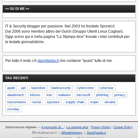
== SU DI ME ==
IT & Security blogger per passione. Nel 2003 ho fondato Spcnet.it.
Dal 2006 sono membro attivo del Gulch (Gruppo Utenti Linux Cagliari).
Oggi scrivo qui e nella pagina "La Stampa dice" trovate i miei contributi per
le testate giornalistiche.
Per tutto il resto c'è
dariofadda.it
che contiene "quasi" tutto di me.
TAG RECENTI
apple
apt
backdoor
banksecurity
cybercrime
cyberwar
databreach
infosec
iran
malware
microsoft
phishing
privacy
ransomware
russia
spyware
supply chain
trojan
ukraine
zeroday
(in)sicurezza digitale
—
A proposito di…
La stampa dice
Privacy Policy
Cookie Policy
info@spcnet.it |
Whistleblowing
|
DarioFadda.it