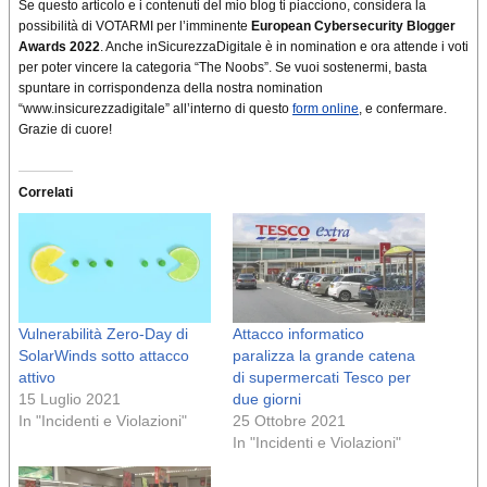
Se questo articolo e i contenuti del mio blog ti piacciono, considera la
possibilità di VOTARMI per l’imminente
European Cybersecurity Blogger
Awards 2022
. Anche inSicurezzaDigitale è in nomination e ora attende i voti
per poter vincere la categoria “The Noobs”. Se vuoi sostenermi, basta
spuntare in corrispondenza della nostra nomination
“www.insicurezzadigitale” all’interno di questo
form online
, e confermare.
Grazie di cuore!
Correlati
Vulnerabilità Zero-Day di
Attacco informatico
SolarWinds sotto attacco
paralizza la grande catena
attivo
di supermercati Tesco per
15 Luglio 2021
due giorni
In "Incidenti e Violazioni"
25 Ottobre 2021
In "Incidenti e Violazioni"