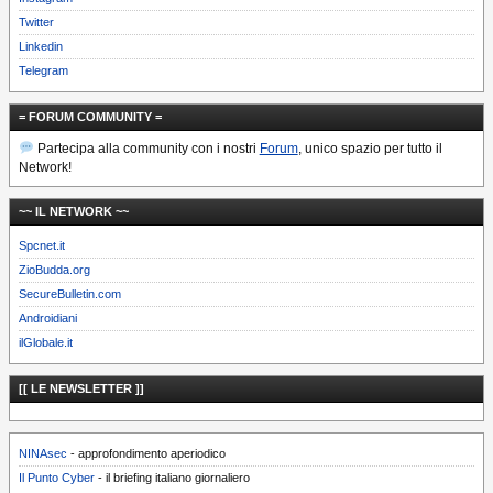
Twitter
Linkedin
Telegram
= FORUM COMMUNITY =
Partecipa alla community con i nostri
Forum
, unico spazio per tutto il
Network!
~~ IL NETWORK ~~
Spcnet.it
ZioBudda.org
SecureBulletin.com
Androidiani
ilGlobale.it
[[ LE NEWSLETTER ]]
NINAsec
- approfondimento aperiodico
Il Punto Cyber
- il briefing italiano giornaliero