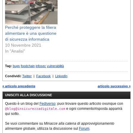
Perché proteggere la filiera
alimentare è una questione
di sicurezza informatica
10 Novembre 2021
In "Analisi"
Tag:
bugs
foodchain
infosec
vulnerabilità
Condividi:
Twitter
|
Facebook
|
LinkedIn
« articolo precedente
articolo successivo »
UNISCITI ALLA DISCUSSIONE
Questo è un blog del
Fediverso
: puoi trovare questo articolo ovunque con
e ogni commento/risposta apparirà
@blog@insicurezzadigitale.com
qui sotto.
Se vuoi commentare su
Minacce alla catena di approvvigionamento
alimentare globale
, utilizza la discussione sul
Forum
.