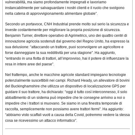
vulnerabilità, ma siamo profondamente impegnati e lavoriamo
instancabilmente per salvaguardare i nostri clienti e il ruolo che svolgono
nella catena di approvvigionamento alimentare globale”.
Secondo un portavoce, CNH Industrial prende molto sul serio la sicurezza e
investe costantemente per migliorare la propria posizione di sicurezza.
Benjamin Turner, direttore operativo di Agrimetrics, uno dei quattro centri di
innovazione agricola sostenuti dal governo del Regno Unito, ha espresso la
sua delusione: “attaccando un trattore, puoi sconvolgere un agricoltore e
forse danneggiare la sua redditività per una stagione”. Ha aggiunto,
“entrando in una flotta di trattori, all’improvviso, hai il potere di influenzare la
resa in intere aree del paese”.
Nel frattempo, anche le macchine agricole standard impiegano tecnologie
potenzialmente suscettibili nei campi. Richard Heady, un allevatore di bovini
del Buckinghamshire che utilizza un dispositivo di localizzazione GPS per
guidare il suo trattore, ha dichiarato: “oggi è tutto così interconnesso, il solo
abbattimento di un sistema può impedire che le consegne arrivino a noi o
impedire che i trattori si muovano. Se siamo in una finestra temporale di
raccolta, semplicemente non possiamo avere trattori fermi”. Ha aggiunto:
“abbiamo visto scaffali vuoti a causa della Covid, potremmo vedere la stessa
cosa se ricevessimo un attacco informatico”.