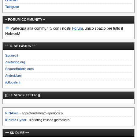
Telegram
= FORUM COMMUNITY =
Partecipa alla community con i nostri
Forum
, unico spazio per tutto il
Network!
~~ IL NETWORK ~~
Spcnet.it
ZioBudda.org
SecureBulletin.com
Androidiani
ilGlobale.it
[[ LE NEWSLETTER ]]
NINAsec
- approfondimento aperiodico
Il Punto Cyber
- il briefing italiano giornaliero
== SU DI ME ==