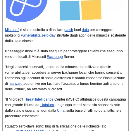
Microsoft
è stata costretta a rilasciare
patch
fuori
data
per correggere
molteplici
vulnerabilità
zero-day
sfruttate dagli attori delle minacce sostenute
dallo stato cinese.
Il passaggio insolito è stato eseguito per proteggere i clienti che eseguono
versioni locali di Microsoft
Exchange
Server.
“Negli attacchi osservati, l’attore della minaccia ha utilizzato queste
vulnerabilità per accedere ai server Exchange locali che hanno consentito
l’accesso agli account di posta elettronica e hanno consentito l’installazione
di
malware
aggiuntivo per facilitare l’accesso a lungo termine agli ambienti
delle vittime”, ha affermato Microsoft.
“Il Microsoft
Threat Intelligence
Center (MSTIC) attribuisce questa campagna
con grande fiducia ad
Hafnium
, un gruppo che si stima sia sponsorizzato
dallo stato e operante fuori dalla
Cina
, sulla base di vittimologia, tattiche e
procedure osservate”.
I quattro zero-days sono: bug di falsificazione delle richieste lato