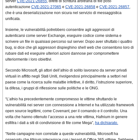
server
CVE-2021-26855
, difetti di scrittura arbitraria di file post-
autenticazione
CVE-2021-27065
e
CVE-2021-26858
e
CVE-2021-26857
,
che è una deserializzazione non sicura nel servizio di messaggistica
unificata.
Insieme, le vulnerabilità potrebbero consentire agli aggressori di
autenticarsi come server Exchange, eseguire codice come sistema e
scrivere un file in qualsiasi percorso sul server. Dopo aver sfruttato i quattro
bug, si dice che gli aggressori dispieghino shell web che consentono loro di
rubare dati ed eseguire ulteriori azioni dannose per compromettere
ulteriormente i loro obiettivi.
Secondo Microsoft, gli attori dell’afnio di solito lavorano da server privati ​​
virtuali in affitto negli Stati Uniti, rivolgendosi principalmente a settori nel
paese come la ricerca sulle malattie infettive, il diritto, l’istruzione superiore,
la difesa, i gruppi di riflessione sulle politiche e le ONG.
“L’afnio ha precedentemente compromesso le vittime sfruttando le
vulnerabilità nei server con connessione a Internet e ha utilizzato framework
open source legittimi, come Covenant, per il comando e il controllo. Una
volta che hanno ottenuto l’accesso a una rete vittima, Hafnium in genere
esfiltra i dati a siti di condivisione di file come Mega”,
ha dichiarato.
“Nelle campagne non correlate a queste vulnerabilità, Microsoft ha
osservato che Afnium interagisce con i tenant di Office 365 vittime. Sebbene