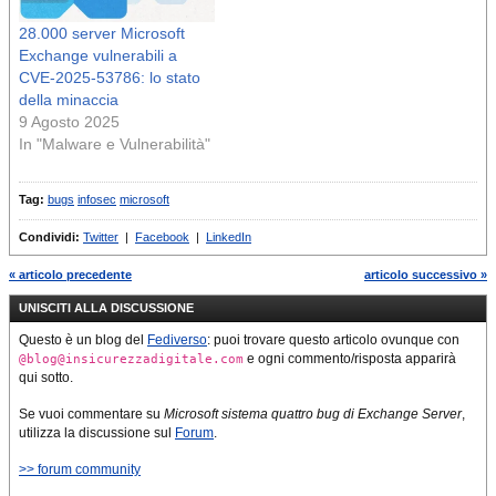
28.000 server Microsoft
Exchange vulnerabili a
CVE-2025-53786: lo stato
della minaccia
9 Agosto 2025
In "Malware e Vulnerabilità"
Tag:
bugs
infosec
microsoft
Condividi:
Twitter
|
Facebook
|
LinkedIn
« articolo precedente
articolo successivo »
UNISCITI ALLA DISCUSSIONE
Questo è un blog del
Fediverso
: puoi trovare questo articolo ovunque con
e ogni commento/risposta apparirà
@blog@insicurezzadigitale.com
qui sotto.
Se vuoi commentare su
Microsoft sistema quattro bug di Exchange Server
,
utilizza la discussione sul
Forum
.
>> forum community