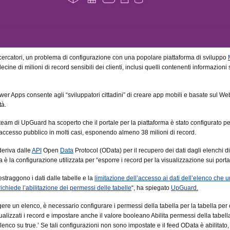
cercatori, un problema di configurazione con una popolare piattaforma di sviluppo
cine di milioni di record sensibili dei clienti, inclusi quelli contenenti informazioni 
wer Apps consente agli “sviluppatori cittadini” di creare app mobili e basate sul We
tà.
 team di UpGuard ha scoperto che il portale per la piattaforma è stato configurato pe
’accesso pubblico in molti casi, esponendo almeno 38 milioni di record.
deriva dalle
API
Open
Data
Protocol (OData) per il recupero dei dati dagli elenchi 
è la configurazione utilizzata per “esporre i record per la visualizzazione sui portal
estraggono i dati dalle tabelle e la
limitazione dell’accesso ai dati dell’elenco che u
ichiede l’abilitazione dei permessi delle tabelle
“, ha spiegato
UpGuard.
gere un elenco, è necessario configurare i permessi della tabella per la tabella per 
alizzati i record e impostare anche il valore booleano Abilita permessi della tabell
lenco su true.’ Se tali configurazioni non sono impostate e il feed OData è abilitato, 