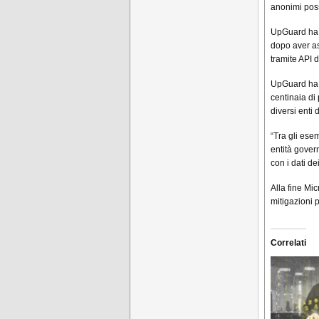
anonimi poss
UpGuard ha d
dopo aver as
tramite API 
UpGuard ha a
centinaia di
diversi enti 
“Tra gli esem
entità gover
con i dati d
Alla fine Mi
mitigazioni p
Correlati