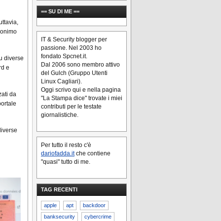
== SU DI ME ==
ttavia,
anonimo
IT & Security blogger per
passione. Nel 2003 ho
fondato Spcnet.it.
u diverse
Dal 2006 sono membro attivo
rd e
del Gulch (Gruppo Utenti
Linux Cagliari).
Oggi scrivo qui e nella pagina
zati da
"La Stampa dice" trovate i miei
portale
contributi per le testate
giornalistiche.
diverse
Per tutto il resto c'è
dariofadda.it
che contiene
"quasi" tutto di me.
TAG RECENTI
apple
apt
backdoor
banksecurity
cybercrime