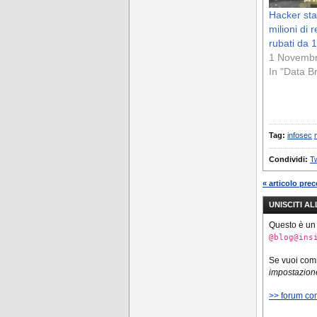
Hacker st
milioni di 
rubati da 
1 Novemb
In "Data B
Tag:
infosec
Condividi:
Tw
« articolo pre
UNISCITI A
Questo è un
@blog@ins
Se vuoi co
impostazione
>> forum co