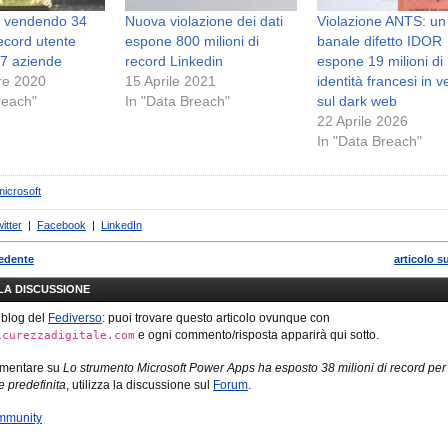
a vendendo 34
Nuova violazione dei dati
Violazione ANTS: un
record utente
espone 800 milioni di
banale difetto IDOR
17 aziende
record Linkedin
espone 19 milioni di
re 2020
15 Aprile 2021
identità francesi in v
reach"
In "Data Breach"
sul dark web
22 Aprile 2026
In "Data Breach"
microsoft
itter
|
Facebook
|
LinkedIn
cedente
articolo s
LLA DISCUSSIONE
 blog del
Fediverso
: puoi trovare questo articolo ovunque con
e ogni commento/risposta apparirà qui sotto.
icurezzadigitale.com
mmentare su
Lo strumento Microsoft Power Apps ha esposto 38 milioni di record per
 predefinita
, utilizza la discussione sul
Forum
.
mmunity