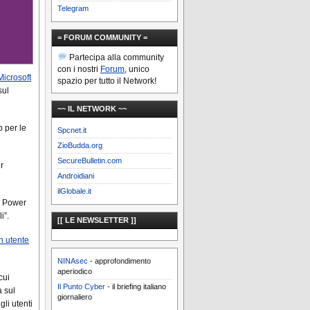
Telegram
= FORUM COMMUNITY =
Partecipa alla community
con i nostri
Forum
, unico
Microsoft
spazio per tutto il Network!
sul
~~ IL NETWORK ~~
b per le
Spcnet.it
ZioBudda.org
SecureBulletin.com
r
Androidiani
ilGlobale.it
di Power
i”.
[[ LE NEWSLETTER ]]
n utente
NINAsec
- approfondimento
aperiodico
cui
Il Punto Cyber
- il briefing italiano
a sul
giornaliero
gli utenti