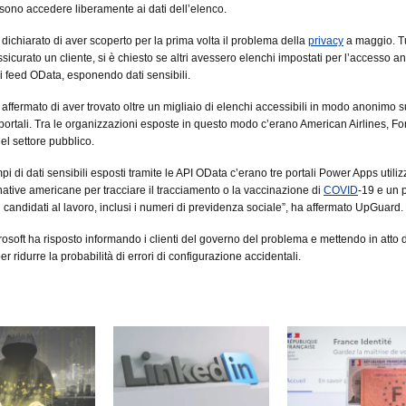
ono accedere liberamente ai dati dell’elenco.
ichiarato di aver scoperto per la prima volta il problema della
privacy
a maggio. Tu
sicurato un cliente, si è chiesto se altri avessero elenchi impostati per l’accesso 
di feed OData, esponendo dati sensibili.
ffermato di aver trovato oltre un migliaio di elenchi accessibili in modo anonimo s
 portali. Tra le organizzazioni esposte in questo modo c’erano American Airlines, Fo
del settore pubblico.
pi di dati sensibili esposti tramite le API OData c’erano tre portali Power Apps utiliz
native americane per tracciare il tracciamento o la vaccinazione di
COVID
-19 e un 
ei candidati al lavoro, inclusi i numeri di previdenza sociale”, ha affermato UpGuard.
crosoft ha risposto informando i clienti del governo del problema e mettendo in atto 
er ridurre la probabilità di errori di configurazione accidentali.