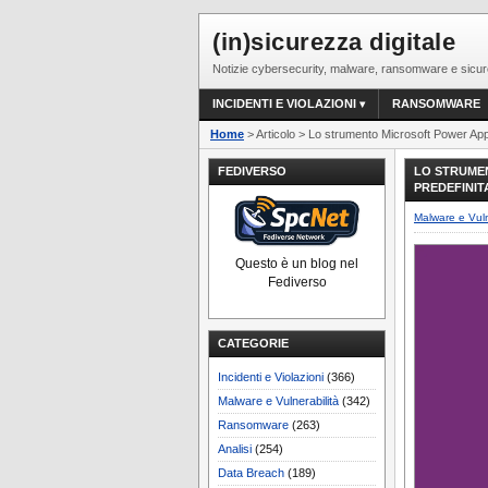
(in)sicurezza digitale
Notizie cybersecurity, malware, ransomware e sicur
INCIDENTI E VIOLAZIONI
RANSOMWARE
Home
> Articolo > Lo strumento Microsoft Power Apps
FEDIVERSO
LO STRUMEN
PREDEFINIT
Malware e Vuln
Questo è un blog nel
Fediverso
CATEGORIE
Incidenti e Violazioni
(366)
Malware e Vulnerabilità
(342)
Ransomware
(263)
Analisi
(254)
Data Breach
(189)