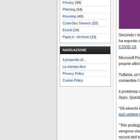
Privacy
(59)
Phishing
(54)
Roundup
(40)
CyberSec Generic
(22)
Eventi
(14)
Secondo i ri
Paper.li – Archivio
(13)
ha esposto de
COVID-19
.
NAVIGAZIONE
Microsoft Po
A proposito di…
proprie attivi
La stampa dice
Privacy Policy
Tuttavia, un
consentire l
Cookie Policy
Il problema 
Apps. Questa 
“Gli elenchi 
può vedere r
“’Per proteg
vengono visu
record dell’e