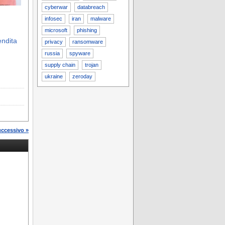
cyberwar
databreach
infosec
iran
malware
microsoft
phishing
endita
privacy
ransomware
russia
spyware
supply chain
trojan
ukraine
zeroday
uccessivo »