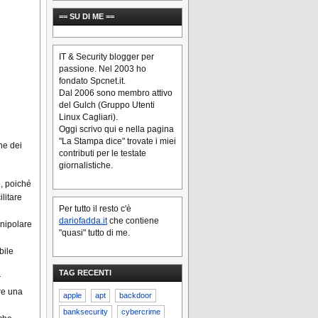
== SU DI ME ==
IT & Security blogger per
passione. Nel 2003 ho
fondato Spcnet.it.
Dal 2006 sono membro attivo
del Gulch (Gruppo Utenti
Linux Cagliari).
Oggi scrivo qui e nella pagina
"La Stampa dice" trovate i miei
ne dei
contributi per le testate
giornalistiche.
e, poiché
litare
Per tutto il resto c'è
dariofadda.it
che contiene
anipolare
"quasi" tutto di me.
bile
TAG RECENTI
r
re una
apple
apt
backdoor
banksecurity
cybercrime