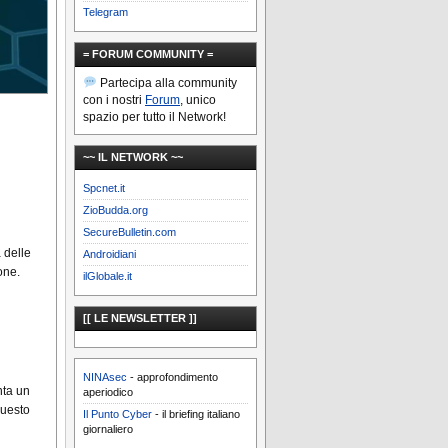
Telegram
= FORUM COMMUNITY =
Partecipa alla community
con i nostri
Forum
, unico
spazio per tutto il Network!
~~ IL NETWORK ~~
Spcnet.it
ZioBudda.org
SecureBulletin.com
 delle
Androidiani
one.
ilGlobale.it
[[ LE NEWSLETTER ]]
NINAsec
- approfondimento
nta un
aperiodico
questo
Il Punto Cyber
- il briefing italiano
giornaliero