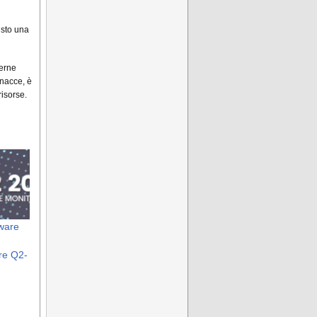
isto una
terne
inacce, è
risorse.
ware
re Q2-