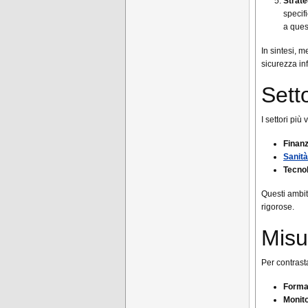
Strate
specif
a ques
In sintesi, m
sicurezza in
Setto
I settori più
Finan
Sanità
Tecno
Questi ambit
rigorose.
Misu
Per contrast
Forma
Monito