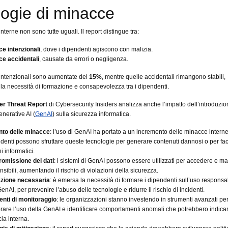
logie di minacce
terne non sono tutte uguali. Il report distingue tra:
e intenzionali
, dove i dipendenti agiscono con malizia.
e accidentali
, causate da errori o negligenza.
intenzionali sono aumentate del
15%
, mentre quelle accidentali rimangono stabili,
a necessità di formazione e consapevolezza tra i dipendenti.
er Threat Report
di Cybersecurity Insiders analizza anche l’impatto dell’introduzio
enerative AI (
GenAI
) sulla sicurezza informatica.
to delle minacce
: l’uso di GenAI ha portato a un incremento delle minacce intern
ndenti possono sfruttare queste tecnologie per generare contenuti dannosi o per faci
i informatici.
omissione dei dati
: i sistemi di GenAI possono essere utilizzati per accedere e m
nsibili, aumentando il rischio di violazioni della sicurezza.
zione necessaria
: è emersa la necessità di formare i dipendenti sull’uso responsa
enAI, per prevenire l’abuso delle tecnologie e ridurre il rischio di incidenti.
nti di monitoraggio
: le organizzazioni stanno investendo in strumenti avanzati pe
rare l’uso della GenAI e identificare comportamenti anomali che potrebbero indica
ia interna.