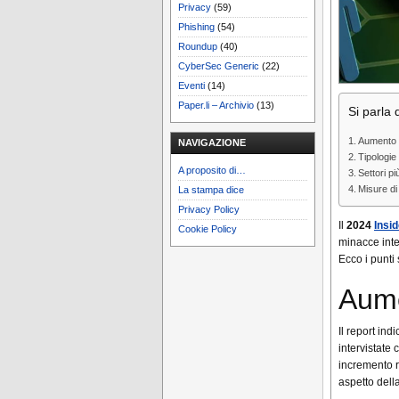
Privacy
(59)
Phishing
(54)
Roundup
(40)
CyberSec Generic
(22)
Eventi
(14)
Paper.li – Archivio
(13)
Si parla d
Aumento 
NAVIGAZIONE
Tipologie
A proposito di…
Settori più
Misure di
La stampa dice
Privacy Policy
Il
2024
Insid
Cookie Policy
minacce inte
Ecco i punti 
Aume
Il report ind
intervistate
incremento r
aspetto dell