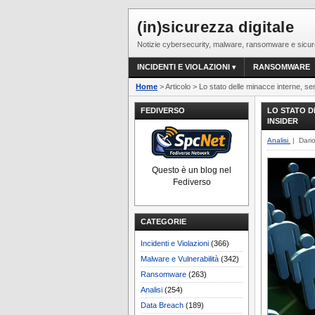
(in)sicurezza digitale
Notizie cybersecurity, malware, ransomware e sicur
INCIDENTI E VIOLAZIONI
RANSOMWARE
Home
> Articolo > Lo stato delle minacce interne, semp
FEDIVERSO
LO STATO D
INSIDER
Analisi
| Dari
Questo è un blog nel
Fediverso
CATEGORIE
Incidenti e Violazioni
(366)
Malware e Vulnerabilità
(342)
Ransomware
(263)
Analisi
(254)
Data Breach
(189)