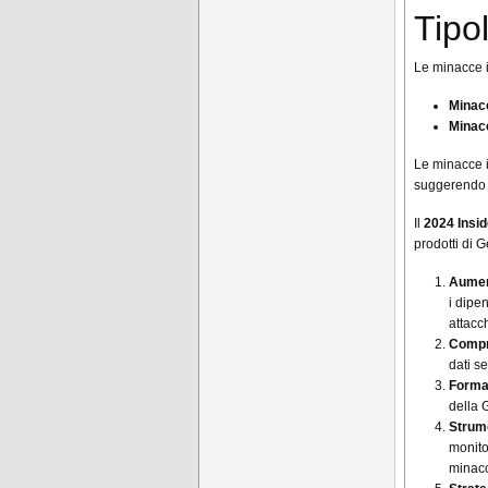
Tipo
Le minacce in
Minacc
Minacc
Le minacce 
suggerendo l
Il
2024 Insid
prodotti di G
Aumen
i dipe
attacch
Compr
dati se
Forma
della G
Strume
monito
minacc