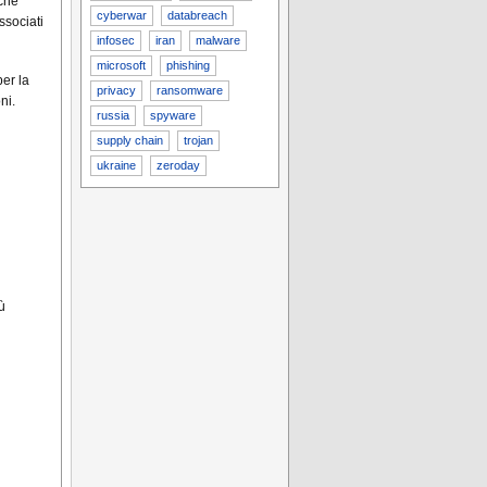
iche
cyberwar
databreach
ssociati
infosec
iran
malware
microsoft
phishing
per la
privacy
ransomware
ni.
russia
spyware
supply chain
trojan
ukraine
zeroday
ù