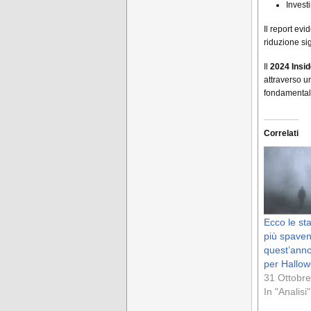
Invest
Il report ev
riduzione sig
Il
2024 Insid
attraverso u
fondamentale
Correlati
Ecco le sta
più spaven
quest’anno
per Hallo
31 Ottobr
In "Analisi"