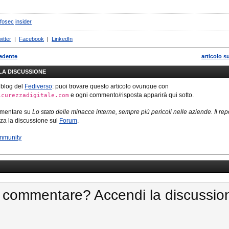
nfosec
insider
itter
|
Facebook
|
LinkedIn
cedente
articolo s
LLA DISCUSSIONE
 blog del
Fediverso
: puoi trovare questo articolo ovunque con
e ogni commento/risposta apparirà qui sotto.
icurezzadigitale.com
mmentare su
Lo stato delle minacce interne, sempre più pericoli nelle aziende. Il repo
izza la discussione sul
Forum
.
mmunity
 commentare? Accendi la discussio