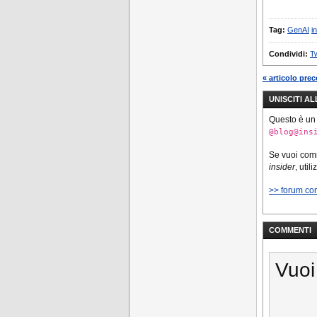
Tag:
GenAI
i
Condividi:
Tw
« articolo pre
UNISCITI A
Questo è un
@blog@ins
Se vuoi co
insider
, util
>> forum co
COMMENTI
Vuoi