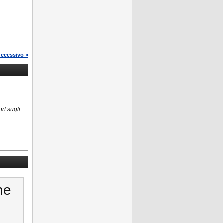
uccessivo »
rt sugli
ne