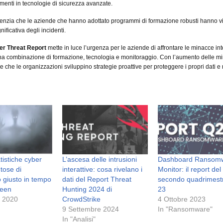
imenti in tecnologie di sicurezza avanzate.
idenzia che le aziende che hanno adottato programmi di formazione robusti hanno v
nificativa degli incidenti.
er Threat Report
mette in luce l’urgenza per le aziende di affrontare le minacce in
na combinazione di formazione, tecnologia e monitoraggio. Con l’aumento delle m
 che le organizzazioni sviluppino strategie proattive per proteggere i propri dati e 
tistiche cyber
L’ascesa delle intrusioni
Dashboard Ransom
tose di
interattive: cosa rivelano i
Monitor: il report del
 giusto in tempo
dati del Report Threat
secondo quadrimest
ween
Hunting 2024 di
23
e 2020
CrowdStrike
4 Ottobre 2023
9 Settembre 2024
In "Ransomware"
In "Analisi"