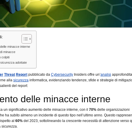
i:
delle minacce interne
 di minacce
 colpiti
 sicurezza adottate
er
Threat
Report
pubblicato da
Cybersecurity
Insiders offre un’
analisi
approfondita
rne alla
sicurezza
informatica, evidenziando tendenze, sfide e strategie di mitigazi
salienti del report:
nto delle minacce interne
ica un significativo aumento delle minacce interne, con il
70%
delle organizzazioni
 che ha subito almeno un incidente di questo tipo nell’ultimo anno. Questo rapprese
ispetto al
60%
del 2023, sottolineando la crescente necessità di attenzione verso 
a sicurezza.