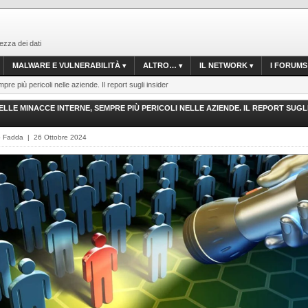
ezza dei dati
MALWARE E VULNERABILITÀ
ALTRO…
IL NETWORK
I FORUMS
re più pericoli nelle aziende. Il report sugli insider
ELLE MINACCE INTERNE, SEMPRE PIÙ PERICOLI NELLE AZIENDE. IL REPORT SUGL
o Fadda | 26 Ottobre 2024