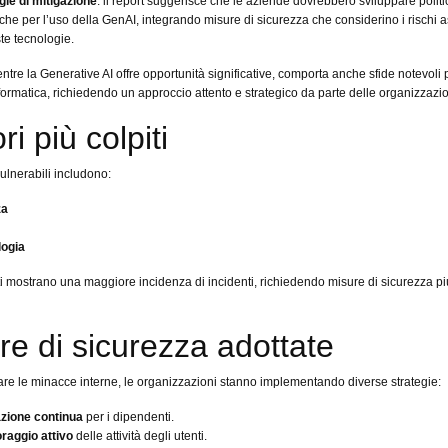
gie di mitigazione
: il report suggerisce che le aziende dovrebbero sviluppare polit
iche per l’uso della GenAI, integrando misure di sicurezza che considerino i rischi a
te tecnologie.
entre la Generative AI offre opportunità significative, comporta anche sfide notevoli 
formatica, richiedendo un approccio attento e strategico da parte delle organizzazio
ri più colpiti
 vulnerabili includono:
za
logia
i mostrano una maggiore incidenza di incidenti, richiedendo misure di sicurezza pi
re di sicurezza adottate
are le minacce interne, le organizzazioni stanno implementando diverse strategie:
zione continua
per i dipendenti.
raggio attivo
delle attività degli utenti.