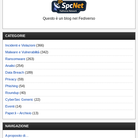
Questo è un blog nel Fediverso
CATEGORIE
Incidenti e Violazioni
(366)
Malware e Vulnerabilità
(342)
Ransomware
(263)
Analisi
(254)
Data Breach
(189)
Privacy
(59)
Phishing
(54)
Roundup
(40)
CyberSec Generic
(22)
Eventi
(14)
Paper.li – Archivio
(13)
NAVIGAZIONE
A proposito di…