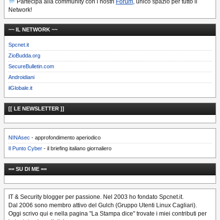
Partecipa alla community con i nostri
Forum
, unico spazio per tutto il
Network!
~~ IL NETWORK ~~
Spcnet.it
ZioBudda.org
SecureBulletin.com
Androidiani
ilGlobale.it
[[ LE NEWSLETTER ]]
NINAsec
- approfondimento aperiodico
Il Punto Cyber
- il briefing italiano giornaliero
== SU DI ME ==
IT & Security blogger per passione. Nel 2003 ho fondato Spcnet.it.
Dal 2006 sono membro attivo del Gulch (Gruppo Utenti Linux Cagliari).
Oggi scrivo qui e nella pagina "La Stampa dice" trovate i miei contributi per