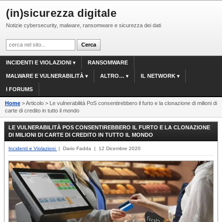
(in)sicurezza digitale
Notizie cybersecurity, malware, ransomware e sicurezza dei dati
INCIDENTI E VIOLAZIONI
RANSOMWARE
MALWARE E VULNERABILITÀ
ALTRO…
IL NETWORK
I FORUMS
Home
> Articolo > Le vulnerabilità PoS consentirebbero il furto e la clonazione di milioni di
carte di credito in tutto il mondo
LE VULNERABILITÀ POS CONSENTIREBBERO IL FURTO E LA CLONAZIONE
DI MILIONI DI CARTE DI CREDITO IN TUTTO IL MONDO
Incidenti e Violazioni
| Dario Fadda | 12 Dicembre 2020