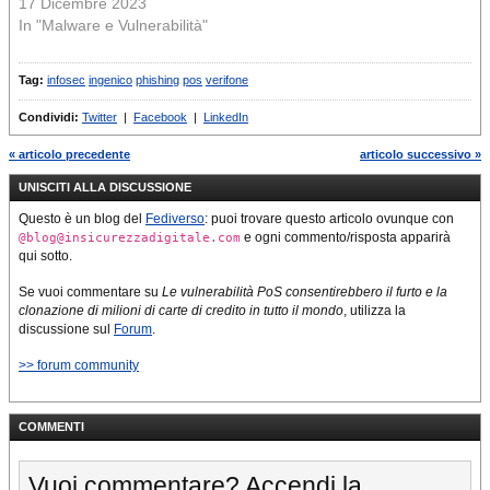
17 Dicembre 2023
In "Malware e Vulnerabilità"
Tag:
infosec
ingenico
phishing
pos
verifone
Condividi:
Twitter
|
Facebook
|
LinkedIn
« articolo precedente
articolo successivo »
UNISCITI ALLA DISCUSSIONE
Questo è un blog del
Fediverso
: puoi trovare questo articolo ovunque con
e ogni commento/risposta apparirà
@blog@insicurezzadigitale.com
qui sotto.
Se vuoi commentare su
Le vulnerabilità PoS consentirebbero il furto e la
clonazione di milioni di carte di credito in tutto il mondo
, utilizza la
discussione sul
Forum
.
>> forum community
COMMENTI
Vuoi commentare? Accendi la