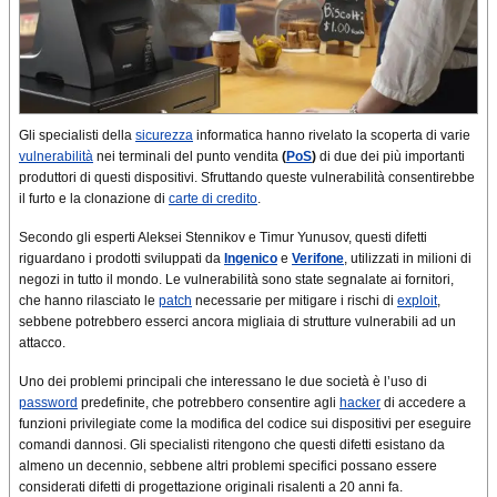
Gli specialisti della
sicurezza
informatica hanno rivelato la scoperta di varie
vulnerabilità
nei terminali del punto vendita
(
PoS
)
di due dei più importanti
produttori di questi dispositivi. Sfruttando queste vulnerabilità consentirebbe
il furto e la clonazione di
carte di credito
.
Secondo gli esperti Aleksei Stennikov e Timur Yunusov, questi difetti
riguardano i prodotti sviluppati da
Ingenico
e
Verifone
, utilizzati in milioni di
negozi in tutto il mondo. Le vulnerabilità sono state segnalate ai fornitori,
che hanno rilasciato le
patch
necessarie per mitigare i rischi di
exploit
,
sebbene potrebbero esserci ancora migliaia di strutture vulnerabili ad un
attacco.
Uno dei problemi principali che interessano le due società è l’uso di
password
predefinite, che potrebbero consentire agli
hacker
di accedere a
funzioni privilegiate come la modifica del codice sui dispositivi per eseguire
comandi dannosi. Gli specialisti ritengono che questi difetti esistano da
almeno un decennio, sebbene altri problemi specifici possano essere
considerati difetti di progettazione originali risalenti a 20 anni fa.