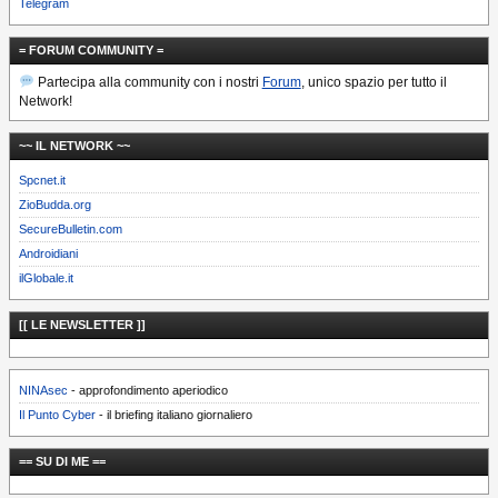
Telegram
= FORUM COMMUNITY =
Partecipa alla community con i nostri
Forum
, unico spazio per tutto il
Network!
~~ IL NETWORK ~~
Spcnet.it
ZioBudda.org
SecureBulletin.com
Androidiani
ilGlobale.it
[[ LE NEWSLETTER ]]
NINAsec
- approfondimento aperiodico
Il Punto Cyber
- il briefing italiano giornaliero
== SU DI ME ==