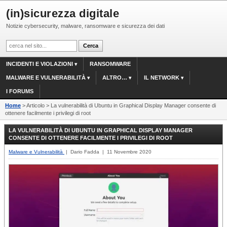
(in)sicurezza digitale
Notizie cybersecurity, malware, ransomware e sicurezza dei dati
INCIDENTI E VIOLAZIONI
RANSOMWARE
MALWARE E VULNERABILITÀ
ALTRO…
IL NETWORK
I FORUMS
Home
> Articolo > La vulnerabilità di Ubuntu in Graphical Display Manager consente di
ottenere facilmente i privilegi di root
LA VULNERABILITÀ DI UBUNTU IN GRAPHICAL DISPLAY MANAGER
CONSENTE DI OTTENERE FACILMENTE I PRIVILEGI DI ROOT
Malware e Vulnerabilità
| Dario Fadda | 11 Novembre 2020