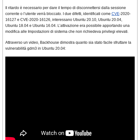
Il ritardo è necessario per dare il tempo di disconnettersi dalla sessione
corrente o l’utente verrà bloccato. I due difetti, identificati come
CVE
-2020-
16127 e CVE-2020-16126, interessano Ubuntu 20.10, Ubuntu 20.04,
Ubuntu 18.04 e Ubuntu 16.04. L’attivazione era possibile apportando una
modifica alle Impostazioni di sistema che non richiedeva privilegi elevati.
Attraverso un video, Backhouse dimostra quanto sia stato facile sfruttare la
vulnerabilità gdm3 in Ubuntu 20.04: