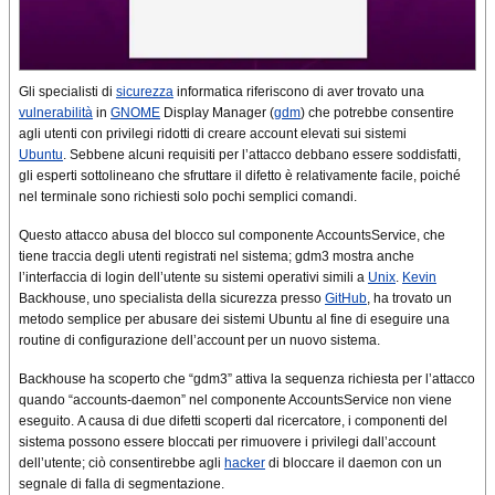
Gli specialisti di
sicurezza
informatica riferiscono di aver trovato una
vulnerabilità
in
GNOME
Display Manager (
gdm
) che potrebbe consentire
agli utenti con privilegi ridotti di creare account elevati sui sistemi
Ubuntu
. Sebbene alcuni requisiti per l’attacco debbano essere soddisfatti,
gli esperti sottolineano che sfruttare il difetto è relativamente facile, poiché
nel terminale sono richiesti solo pochi semplici comandi.
Questo attacco abusa del blocco sul componente AccountsService, che
tiene traccia degli utenti registrati nel sistema; gdm3 mostra anche
l’interfaccia di login dell’utente su sistemi operativi simili a
Unix
.
Kevin
Backhouse, uno specialista della sicurezza presso
GitHub
, ha trovato un
metodo semplice per abusare dei sistemi Ubuntu al fine di eseguire una
routine di configurazione dell’account per un nuovo sistema.
Backhouse ha scoperto che “gdm3” attiva la sequenza richiesta per l’attacco
quando “accounts-daemon” nel componente AccountsService non viene
eseguito. A causa di due difetti scoperti dal ricercatore, i componenti del
sistema possono essere bloccati per rimuovere i privilegi dall’account
dell’utente; ciò consentirebbe agli
hacker
di bloccare il daemon con un
segnale di falla di segmentazione.