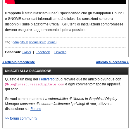
Il rapporto è stato rilasciato lunedì, specificando che gli sviluppatori Ubuntu
e GNOME sono stati informati a metà ottobre. Le correzioni sono ora
disponibili sulle piattaforme ufficiali. Gli utenti di installazioni compromesse
devono eseguire l’aggiornamento il prima possibile.
Tag:
gdm
github
gnome
linux
ubuntu
Condividi:
Twitter
|
Facebook
|
LinkedIn
« articolo precedente
articolo successivo »
UNISCITI ALLA DISCUSSIONE
Questo è un blog del
Fediverso
: puoi trovare questo articolo ovunque con
e ogni commento/risposta apparirà
@blog@insicurezzadigitale.com
qui sotto.
Se vuoi commentare su
La vulnerabilità di Ubuntu in Graphical Display
Manager consente di ottenere facilmente i privilegi di root
, utilizza la
discussione sul
Forum
.
>> forum community