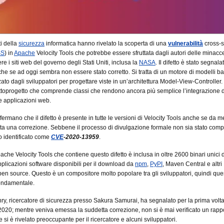
ti della
sicurezza
informatica hanno rivelato la scoperta di una
vulnerabilità
cross-s
SS
) in
Apache
Velocity Tools che potrebbe essere sfruttata dagli autori delle minacc
e i siti web del governo degli Stati Uniti, inclusa la
NASA
. Il difetto è stato segnala
nche se ad oggi sembra non essere stato corretto. Si tratta di un motore di modelli b
zato dagli sviluppatori per progettare viste in un’architettura Model-View-Controller.
ttoprogetto che comprende classi che rendono ancora più semplice l’integrazione d
le applicazioni web.
ffermano che il difetto è presente in tutte le versioni di Velocity Tools anche se da m
iata una correzione. Sebbene il processo di divulgazione formale non sia stato comple
to identificato come
CVE
-2020-13959
.
ache Velocity Tools che contiene questo difetto è inclusa in oltre 2600 binari unici d
pplicazioni software disponibili per il download da
npm
,
PyPI
, Maven Central e altri
pen source. Questo è un compositore molto popolare tra gli sviluppatori, quindi que
fondamentale.
y, ricercatore di sicurezza presso Sakura Samurai, ha segnalato per la prima volta i
 2020; mentre veniva emessa la suddetta correzione, non si è mai verificato un rapp
 si è rivelato preoccupante per il ricercatore e alcuni sviluppatori.