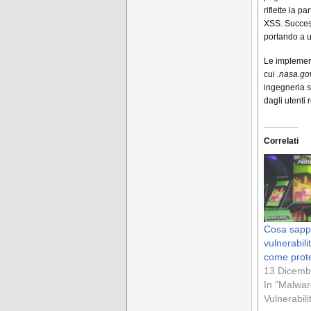
riflette la p
XSS. Success
portando a u
Le implement
cui
.nasa.go
ingegneria s
dagli utenti 
Correlati
Cosa sapp
vulnerabili
come prot
13 Dicemb
In "Malwar
Vulnerabili