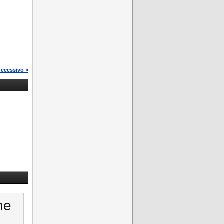
uccessivo »
ne