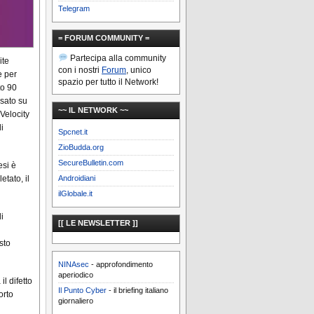
Telegram
= FORUM COMMUNITY =
Partecipa alla community
ite
con i nostri
Forum
, unico
e per
spazio per tutto il Network!
to 90
asato su
~~ IL NETWORK ~~
 Velocity
i
Spcnet.it
ZioBudda.org
SecureBulletin.com
esi è
tato, il
Androidiani
ilGlobale.it
i
[[ LE NEWSLETTER ]]
sto
NINAsec
- approfondimento
aperiodico
l difetto
Il Punto Cyber
- il briefing italiano
orto
giornaliero