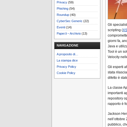
Privacy
(59)
Phishing
(54)
Roundup
(40)
CyberSec Generic
(22)
Gli specialis
Eventi
(14)
scripting (
X
Paper.li – Archivio
(13)
comprometter
giorni fa, a
NAVIGAZIONE
Java e utiliz
Tool è un so
A proposito di…
Velocity nel
La stampa dice
Gli esperti a
Privacy Policy
stata rilasc
Cookie Policy
difetto è sta
La classe Ap
importanti a
repository o
rapporto è 
Jackson Henr
nell’ottobre
pubblico, che