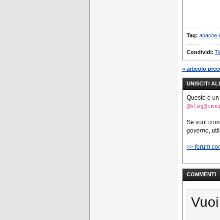
Tag:
apache
Condividi:
Tw
« articolo pre
UNISCITI A
Questo è un
@blog@ins
Se vuoi co
governo
, ut
>> forum co
COMMENTI
Vuoi