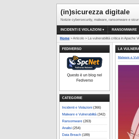
(in)sicurezza digitale
Notizie cybersecurity, malware, ransomware e sicur
INCIDENTI E VIOLAZIONI
RANSOMWARE
Home
> Articolo > La vulnerabilità critica in Apache 
FEDIVERSO
LA VULNERA
Malware e Vuln
Questo è un blog nel
Fediverso
CATEGORIE
Incidenti e Violazioni
(366)
Malware e Vulnerabilità
(342)
Ransomware
(263)
Analisi
(254)
Data Breach
(189)