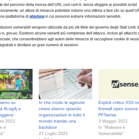
arte del percorso della risorsa dell’URL così com’è, senza sfuggire ai possibili script
ivamente, un attore di minacce potrebbe indurre una vittima a fare clic su quell’U
na piattaforma di
phishing
in cui possono estrarre informazioni sensibili.
azioni vulnerabili vengono utilizzate da più siti Web del governo degli Stati Uniti, t
v
e.
gov.au
. Esistono alcune varianti più complesse dell’attacco, inclusi gli attacchi 
ociale, che consentirebbero agli autori delle minacce di raccogliere cookie di sess
registrati e dirottare un gran numero di sessioni.
iamo su
In che modo le agenzie
Exploit critico XSS n
tà #Log4j e
cinesi stanno spiando
firewall open source
eggersi
organizzazioni in tutto il
PFSense
re 2021
mondo tramite una
3 Maggio 2021
e e
backdoor
In "Malware e
tà"
27 Luglio 2021
Vulnerabilità"