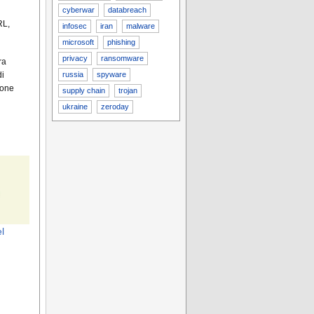
cyberwar
databreach
RL,
infosec
iran
malware
microsoft
phishing
privacy
ransomware
ra
di
russia
spyware
ione
supply chain
trojan
ukraine
zeroday
el