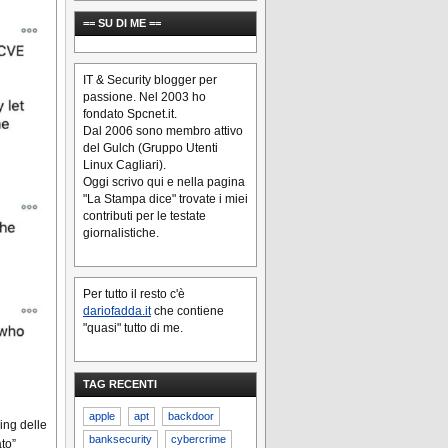
== SU DI ME ==
IT & Security blogger per
passione. Nel 2003 ho
fondato Spcnet.it.
Dal 2006 sono membro attivo
del Gulch (Gruppo Utenti
Linux Cagliari).
Oggi scrivo qui e nella pagina
"La Stampa dice" trovate i miei
contributi per le testate
giornalistiche.
Per tutto il resto c'è
dariofadda.it
che contiene
"quasi" tutto di me.
TAG RECENTI
apple
apt
backdoor
ring delle
banksecurity
cybercrime
to”