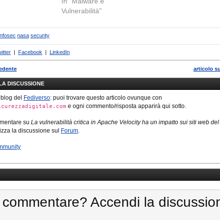
In "Malware e
Vulnerabilità"
infosec
nasa
security
itter
|
Facebook
|
LinkedIn
cedente
articolo s
LLA DISCUSSIONE
 blog del
Fediverso
: puoi trovare questo articolo ovunque con
e ogni commento/risposta apparirà qui sotto.
icurezzadigitale.com
mmentare su
La vulnerabilità critica in Apache Velocity ha un impatto sui siti web del
ilizza la discussione sul
Forum
.
mmunity
 commentare? Accendi la discussio