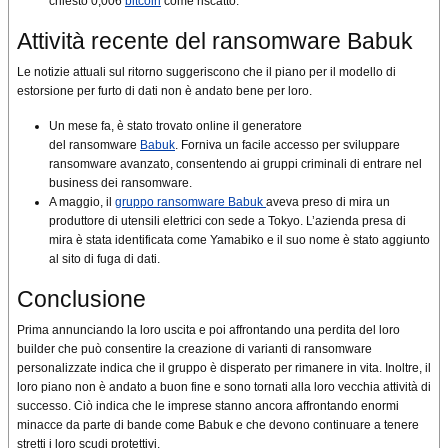
chiesto 0,006
bitcoin
come riscatto.
Attività recente del ransomware Babuk
Le notizie attuali sul ritorno suggeriscono che il piano per il modello di
estorsione per furto di dati non è andato bene per loro.
Un mese fa, è stato trovato online il generatore
del ransomware
Babuk
. Forniva un facile accesso per sviluppare
ransomware avanzato, consentendo ai gruppi criminali di entrare nel
business dei ransomware.
A maggio, il
gruppo ransomware Babuk
aveva preso di mira un
produttore di utensili elettrici con sede a Tokyo. L’azienda presa di
mira è stata identificata come Yamabiko e il suo nome è stato aggiunto
al sito di fuga di dati.
Conclusione
Prima annunciando la loro uscita e poi affrontando una perdita del loro
builder che può consentire la creazione di varianti di ransomware
personalizzate indica che il gruppo è disperato per rimanere in vita. Inoltre, il
loro piano non è andato a buon fine e sono tornati alla loro vecchia attività di
successo. Ciò indica che le imprese stanno ancora affrontando enormi
minacce da parte di bande come Babuk e che devono continuare a tenere
stretti i loro scudi protettivi.