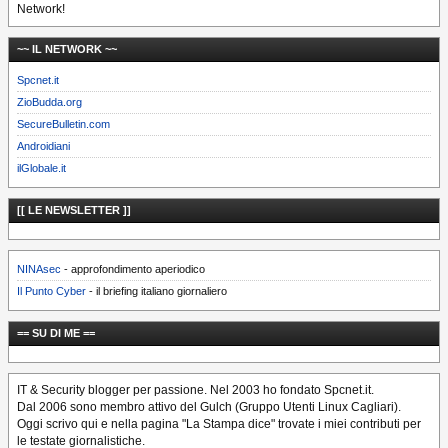
Network!
~~ IL NETWORK ~~
Spcnet.it
ZioBudda.org
SecureBulletin.com
Androidiani
ilGlobale.it
[[ LE NEWSLETTER ]]
NINAsec
- approfondimento aperiodico
Il Punto Cyber
- il briefing italiano giornaliero
== SU DI ME ==
IT & Security blogger per passione. Nel 2003 ho fondato Spcnet.it.
Dal 2006 sono membro attivo del Gulch (Gruppo Utenti Linux Cagliari).
Oggi scrivo qui e nella pagina "La Stampa dice" trovate i miei contributi per
le testate giornalistiche.