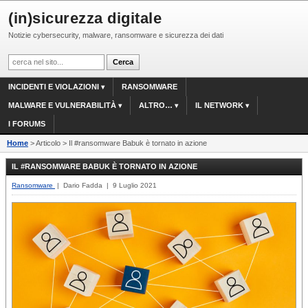
(in)sicurezza digitale
Notizie cybersecurity, malware, ransomware e sicurezza dei dati
INCIDENTI E VIOLAZIONI
RANSOMWARE
MALWARE E VULNERABILITÀ
ALTRO…
IL NETWORK
I FORUMS
Home
> Articolo > Il #ransomware Babuk è tornato in azione
IL #RANSOMWARE BABUK È TORNATO IN AZIONE
Ransomware
| Dario Fadda | 9 Luglio 2021