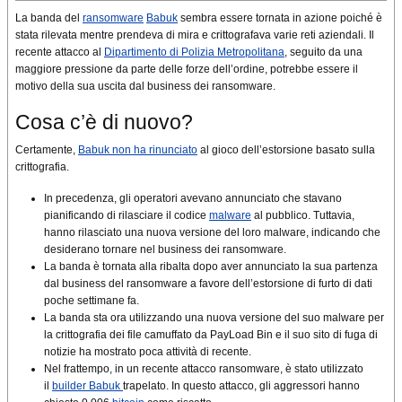
La banda del
ransomware
Babuk
sembra essere tornata in azione poiché è
stata rilevata mentre prendeva di mira e crittografava varie reti aziendali. Il
recente attacco al
Dipartimento di Polizia Metropolitana
, seguito da una
maggiore pressione da parte delle forze dell’ordine, potrebbe essere il
motivo della sua uscita dal business dei ransomware.
Cosa c’è di nuovo?
Certamente,
Babuk non ha rinunciato
al gioco dell’estorsione basato sulla
crittografia.
In precedenza, gli operatori avevano annunciato che stavano
pianificando di rilasciare il codice
malware
al pubblico. Tuttavia,
hanno rilasciato una nuova versione del loro malware, indicando che
desiderano tornare nel business dei ransomware.
La banda è tornata alla ribalta dopo aver annunciato la sua partenza
dal business del ransomware a favore dell’estorsione di furto di dati
poche settimane fa.
La banda sta ora utilizzando una nuova versione del suo malware per
la crittografia dei file camuffato da PayLoad Bin e il suo sito di fuga di
notizie ha mostrato poca attività di recente.
Nel frattempo, in un recente attacco ransomware, è stato utilizzato
il
builder Babuk
trapelato. In questo attacco, gli aggressori hanno