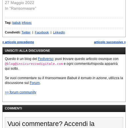
27 Maggio 2022
In "Ransomware"
Tag:
babuk
infosec
Condividi:
Twitter
|
Facebook
|
LinkedIn
« articolo precedente
articolo successivo »
UNISCITI ALLA DISCUSSIONE
Questo è un blog del
Fediverso
: puoi trovare questo articolo ovunque con
e ogni commento/risposta apparirà
@blog@insicurezzadigitale.com
qui sotto.
Se vuoi commentare su
Il #ransomware Babuk è tornato in azione
, utilizza la
discussione sul
Forum
.
>> forum community
COMMENTI
Vuoi commentare? Accendi la