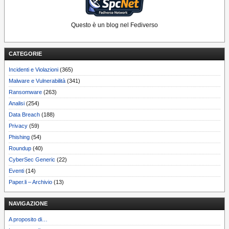
Questo è un blog nel Fediverso
CATEGORIE
Incidenti e Violazioni
(365)
Malware e Vulnerabilità
(341)
Ransomware
(263)
Analisi
(254)
Data Breach
(188)
Privacy
(59)
Phishing
(54)
Roundup
(40)
CyberSec Generic
(22)
Eventi
(14)
Paper.li – Archivio
(13)
NAVIGAZIONE
A proposito di…