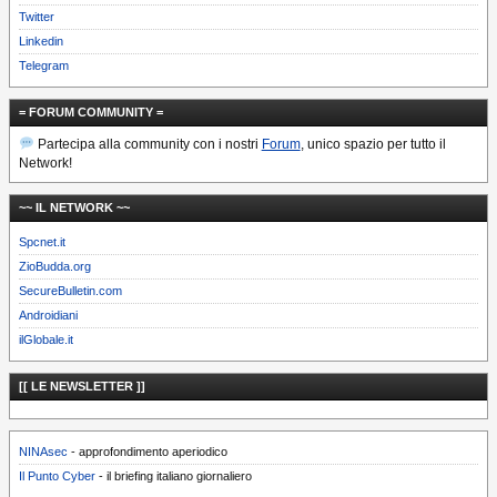
Twitter
Linkedin
Telegram
= FORUM COMMUNITY =
Partecipa alla community con i nostri
Forum
, unico spazio per tutto il
Network!
~~ IL NETWORK ~~
Spcnet.it
ZioBudda.org
SecureBulletin.com
Androidiani
ilGlobale.it
[[ LE NEWSLETTER ]]
NINAsec
- approfondimento aperiodico
Il Punto Cyber
- il briefing italiano giornaliero