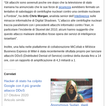
“Gli attacchi sono avvenuti poche ore dopo che la televisione di stato
iraniana ha annunciato che le sue forze di
sicurezza
avrebbero fermato un
tentativo di sabotaggio di centrifughe nucleari contro una centrale nucleare
a Fordow”, ha detto
Chris Morgan
, analista senior dell’
intelligence
sulle
minacce informatiche di Digital Shadows. “L’attacco alle centrifughe nucleari
traccia parallelismi con i precedenti attacchi informatici contro l’Iran, in
particolare l’incidente di Stuxnet del 2010; alcuni hanno suggerito che
questo attacco malware distruttivo fosse opera dei servizi di intelligence
israeliani”.
Inoltre, una falla nelle piattaforme di collaborazione MiCollab e MiVoice
Business Express di Mitel è stata recentemente sfruttata proprio per lanciare
attacchi DDoS (Distributed Denial-of-Service) continui della durata fino a 14
ore, con un rapporto di amplificazione di 4,3 miliardi a 1.
Correlati
Hacker di stato ha colpito
Google con il più grande
attacco DDoS
17 Ottobre 2020
Articolo simile
Anonymous Sudan, dagli