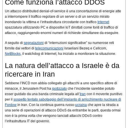
Come funziona l’attacco DDOS
Un attacco distributed denial-of-service è una concertazione di energie atte
a interrompere il traffico regolare di un server o di un servizio mirato
inondando la vittima e l’infrastruttura circostante con traffico
Internet
spazzatura utilizzando PC e dispositivi IoT dirottati come fonti di traffico di
attacco, raggiungendo enormi numeri di richieste simultanee da eseguire.
A seguito di
segnalazioni
di “interruzioni significative” su numerose reti
fornite dai vettori di
telecomunicazioni
israeliani Bezeq e Cellcom,
NetBlocks
, il watchdog di Internet, ha iniziato a monitorare la situazione.
La natura dell’attacco a Israele è da
ricercare in Iran
Sebbene l’INCD non abbia collegato gli attacchi a uno specifico attore di
minacce, il Jerusalem Post ha
ipotizzato
che l’incidente sarebbe potuto
esser guidato da una banda criminale legata all’
Iran
con il movente punitivo
per il
sospetto tentato sabotaggio dell’impianto di
arricchimento nucleare di
Fordow
in Iran. Con la continua guerra russo-
ucraina
che apre la strada a
una serie di operazioni di attacco DDoS da entrambe le parti, questa ormai
non è la prima volta che vengono lanciati attacchi DDoS contro
l’infrastruttura IT del governo.