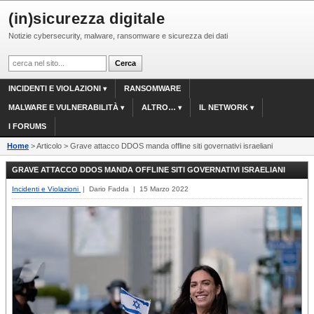
(in)sicurezza digitale
Notizie cybersecurity, malware, ransomware e sicurezza dei dati
INCIDENTI E VIOLAZIONI
RANSOMWARE
MALWARE E VULNERABILITÀ
ALTRO…
IL NETWORK
I FORUMS
Home
> Articolo > Grave attacco DDOS manda offline siti governativi israeliani
GRAVE ATTACCO DDOS MANDA OFFLINE SITI GOVERNATIVI ISRAELIANI
Incidenti e Violazioni
| Dario Fadda | 15 Marzo 2022