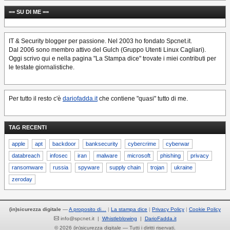
== SU DI ME ==
IT & Security blogger per passione. Nel 2003 ho fondato Spcnet.it.
Dal 2006 sono membro attivo del Gulch (Gruppo Utenti Linux Cagliari).
Oggi scrivo qui e nella pagina "La Stampa dice" trovate i miei contributi per
le testate giornalistiche.
Per tutto il resto c'è
dariofadda.it
che contiene "quasi" tutto di me.
TAG RECENTI
apple
apt
backdoor
banksecurity
cybercrime
cyberwar
databreach
infosec
iran
malware
microsoft
phishing
privacy
ransomware
russia
spyware
supply chain
trojan
ukraine
zeroday
(in)sicurezza digitale
—
A proposito di…
La stampa dice
Privacy Policy
Cookie Policy
info@spcnet.it |
Whistleblowing
|
DarioFadda.it
© 2026 (in)sicurezza digitale — Tutti i diritti riservati.