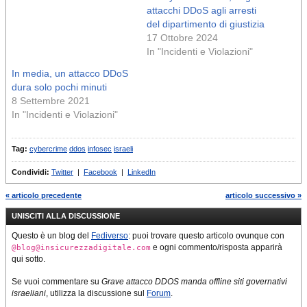
attacchi DDoS agli arresti
del dipartimento di giustizia
17 Ottobre 2024
In "Incidenti e Violazioni"
In media, un attacco DDoS
dura solo pochi minuti
8 Settembre 2021
In "Incidenti e Violazioni"
Tag:
cybercrime
ddos
infosec
israeli
Condividi:
Twitter
|
Facebook
|
LinkedIn
« articolo precedente
articolo successivo »
UNISCITI ALLA DISCUSSIONE
Questo è un blog del
Fediverso
: puoi trovare questo articolo ovunque con
e ogni commento/risposta apparirà
@blog@insicurezzadigitale.com
qui sotto.
Se vuoi commentare su
Grave attacco DDOS manda offline siti governativi
israeliani
, utilizza la discussione sul
Forum
.