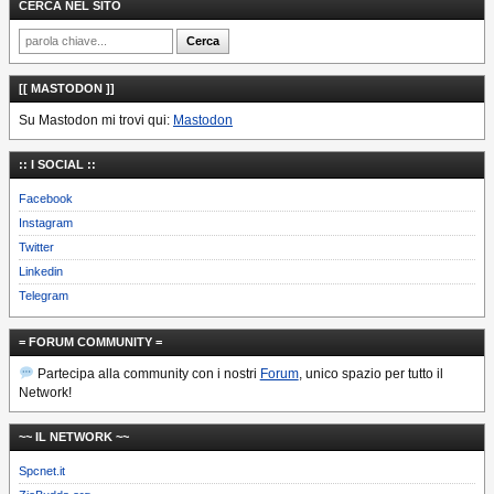
CERCA NEL SITO
[[ MASTODON ]]
Su Mastodon mi trovi qui:
Mastodon
:: I SOCIAL ::
Facebook
Instagram
Twitter
Linkedin
Telegram
= FORUM COMMUNITY =
Partecipa alla community con i nostri
Forum
, unico spazio per tutto il
Network!
~~ IL NETWORK ~~
Spcnet.it