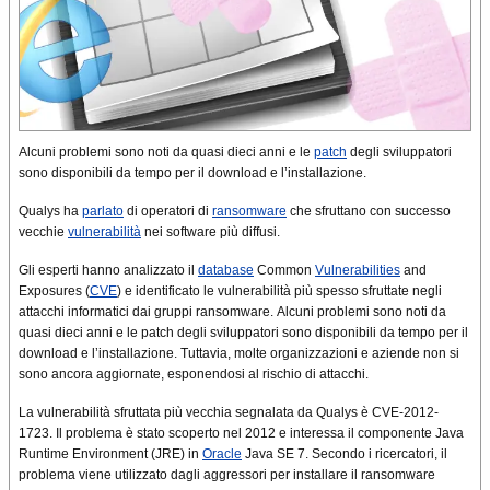
Alcuni problemi sono noti da quasi dieci anni e le
patch
degli sviluppatori
sono disponibili da tempo per il download e l’installazione.
Qualys ha
parlato
di operatori di
ransomware
che sfruttano con successo
vecchie
vulnerabilità
nei software più diffusi.
Gli esperti hanno analizzato il
database
Common
Vulnerabilities
and
Exposures (
CVE
) e identificato le vulnerabilità più spesso sfruttate negli
attacchi informatici dai gruppi ransomware. Alcuni problemi sono noti da
quasi dieci anni e le patch degli sviluppatori sono disponibili da tempo per il
download e l’installazione. Tuttavia, molte organizzazioni e aziende non si
sono ancora aggiornate, esponendosi al rischio di attacchi.
La vulnerabilità sfruttata più vecchia segnalata da Qualys è CVE-2012-
1723. Il problema è stato scoperto nel 2012 e interessa il componente Java
Runtime Environment (JRE) in
Oracle
Java SE 7. Secondo i ricercatori, il
problema viene utilizzato dagli aggressori per installare il ransomware