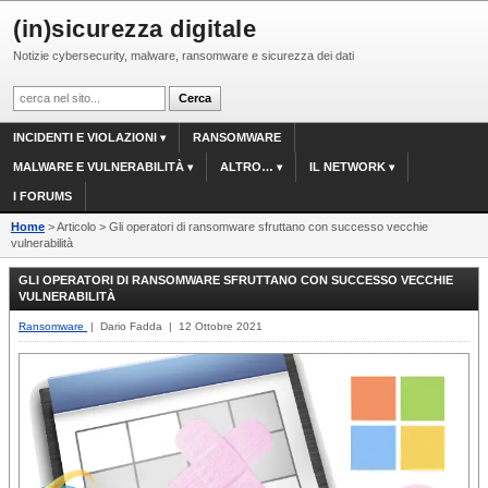
(in)sicurezza digitale
Notizie cybersecurity, malware, ransomware e sicurezza dei dati
INCIDENTI E VIOLAZIONI
RANSOMWARE
MALWARE E VULNERABILITÀ
ALTRO…
IL NETWORK
I FORUMS
Home
> Articolo > Gli operatori di ransomware sfruttano con successo vecchie
vulnerabilità
GLI OPERATORI DI RANSOMWARE SFRUTTANO CON SUCCESSO VECCHIE
VULNERABILITÀ
Ransomware
| Dario Fadda | 12 Ottobre 2021