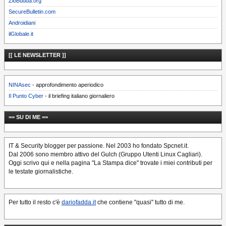
ZioBudda.org
SecureBulletin.com
Androidiani
ilGlobale.it
[[ LE NEWSLETTER ]]
NINAsec
- approfondimento aperiodico
Il Punto Cyber
- il briefing italiano giornaliero
== SU DI ME ==
IT & Security blogger per passione. Nel 2003 ho fondato Spcnet.it.
Dal 2006 sono membro attivo del Gulch (Gruppo Utenti Linux Cagliari).
Oggi scrivo qui e nella pagina "La Stampa dice" trovate i miei contributi per
le testate giornalistiche.
Per tutto il resto c'è
dariofadda.it
che contiene "quasi" tutto di me.