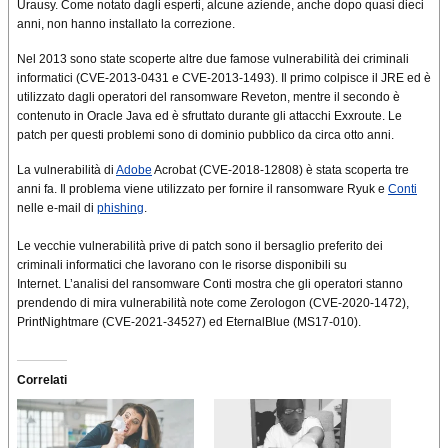
Urausy. Come notato dagli esperti, alcune aziende, anche dopo quasi dieci
anni, non hanno installato la correzione.
Nel 2013 sono state scoperte altre due famose vulnerabilità dei criminali
informatici (CVE-2013-0431 e CVE-2013-1493). Il primo colpisce il JRE ed è
utilizzato dagli operatori del ransomware Reveton, mentre il secondo è
contenuto in Oracle Java ed è sfruttato durante gli attacchi Exxroute. Le
patch per questi problemi sono di dominio pubblico da circa otto anni.
La vulnerabilità di
Adobe
Acrobat (CVE-2018-12808) è stata scoperta tre
anni fa. Il problema viene utilizzato per fornire il ransomware Ryuk e
Conti
nelle e-mail di
phishing
.
Le vecchie vulnerabilità prive di patch sono il bersaglio preferito dei
criminali informatici che lavorano con le risorse disponibili su
Internet. L’analisi del ransomware Conti mostra che gli operatori stanno
prendendo di mira vulnerabilità note come Zerologon (CVE-2020-1472),
PrintNightmare (CVE-2021-34527) ed EternalBlue (MS17-010).
Correlati