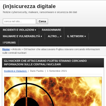
(in)sicurezza digitale
Notizie cybersecurity, malware, ransomware e sicurezza dei dati
INCIDENTI E VIOLAZIONI
RANSOMWARE
MALWARE E VULNERABILITÀ
ALTRO…
IL NETWORK
I FORUMS
Home
> Articolo > Gli hacker che attaccavano Fujitsu stavano cercando informazioni
sulle centrali nucleari
GLI HACKER CHE ATTACCAVANO FUJITSU STAVANO CERCANDO
INFORMAZIONI SULLE CENTRALI NUCLEARI
Incidenti e Violazioni
| Dario Fadda | 1 Settembre 2021