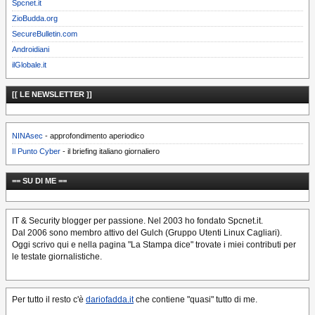
Spcnet.it
ZioBudda.org
SecureBulletin.com
Androidiani
ilGlobale.it
[[ LE NEWSLETTER ]]
NINAsec
- approfondimento aperiodico
Il Punto Cyber
- il briefing italiano giornaliero
== SU DI ME ==
IT & Security blogger per passione. Nel 2003 ho fondato Spcnet.it.
Dal 2006 sono membro attivo del Gulch (Gruppo Utenti Linux Cagliari).
Oggi scrivo qui e nella pagina "La Stampa dice" trovate i miei contributi per
le testate giornalistiche.
Per tutto il resto c'è
dariofadda.it
che contiene "quasi" tutto di me.