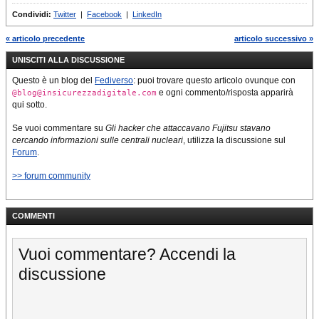
Condividi:
Twitter
|
Facebook
|
LinkedIn
« articolo precedente
articolo successivo »
UNISCITI ALLA DISCUSSIONE
Questo è un blog del
Fediverso
: puoi trovare questo articolo ovunque con
e ogni commento/risposta apparirà
@blog@insicurezzadigitale.com
qui sotto.
Se vuoi commentare su
Gli hacker che attaccavano Fujitsu stavano
cercando informazioni sulle centrali nucleari
, utilizza la discussione sul
Forum
.
>> forum community
COMMENTI
Vuoi commentare? Accendi la
discussione