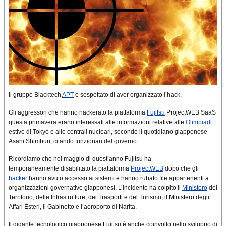
Il gruppo Blacktech
APT
è sospettato di aver organizzato l’hack.
Gli aggressori che hanno hackerato la piattaforma
Fujitsu
ProjectWEB SaaS
questa primavera erano interessati alle informazioni relative alle
Olimpiadi
estive di Tokyo e alle centrali nucleari, secondo il quotidiano giapponese
Asahi Shimbun, citando funzionari del governo.
Ricordiamo che nel maggio di quest’anno Fujitsu ha
temporaneamente disabilitato la piattaforma
ProjectWEB
dopo che gli
hacker
hanno avuto accesso ai sistemi e hanno rubato file appartenenti a
organizzazioni governative giapponesi. L’incidente ha colpito il
Ministero
del
Territorio, delle Infrastrutture, dei Trasporti e del Turismo, il Ministero degli
Affari Esteri, il Gabinetto e l’aeroporto di Narita.
Il gigante tecnologico giapponese Fujitsu è anche coinvolto nello sviluppo di