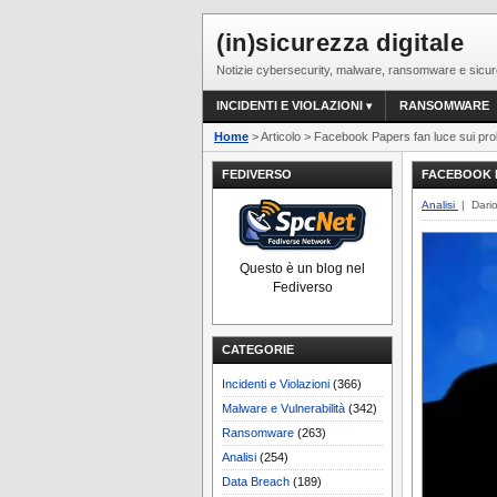
(in)sicurezza digitale
Notizie cybersecurity, malware, ransomware e sicur
INCIDENTI E VIOLAZIONI
RANSOMWARE
Home
> Articolo > Facebook Papers fan luce sui pro
FEDIVERSO
FACEBOOK P
Analisi
| Dari
Questo è un blog nel
Fediverso
CATEGORIE
Incidenti e Violazioni
(366)
Malware e Vulnerabilità
(342)
Ransomware
(263)
Analisi
(254)
Data Breach
(189)