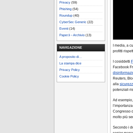
Privacy
(59)
Phishing
(54)
Roundup
(40)
CyberSec Generic
(22)
Eventi
(14)
Paper.li – Archivio
(13)
I media, a cu
NAVIGAZIONE
profitti rispet
A proposito di…
I cosiddetti
F
La stampa dice
Facebook Fra
Privacy Policy
disinformaz
Cookie Policy
Reuters, Blo
alla
sicurez
potenziali ri
Ad esempio,
l’importanza 
Congresso de
molto più ser
Secondo i do
senior manag