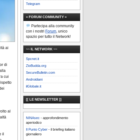
Telegram
= FORUM COMMUNITY =
Partecipa alla community
con i nostri
Forum
, unico
spazio per tutto il Network!
ità ai
~~ IL NETWORK ~~
Spcnet.it
or di
ZioBudda.org
alla
SecureBulletin.com
ra cui
Androidiani
ispetto
ilGlobale.it
dei
[[ LE NEWSLETTER ]]
olto al
altà
NINAsec
- approfondimento
aperiodico
Il Punto Cyber
- il briefing italiano
 il
giornaliero
e