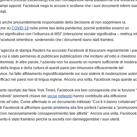
ampi opposti. Facebook nega le accuse e sostiene che i suoi documenti interni sian
tati.
è anche presumibilmente responsabile della decisione di non sopprimere la
ione su
COVID-19
nelle prime fasi della pandemia, poiché potrebbe esserci un
 significativo con l’influenza di MSI” (interazione sociale significativa – metrica in
acebook smentisce, sostenendo che i documenti siano stati fraintesi.
 l’agenzia di stampa Reuters ha accusato Facebook di trascurare regolarmente i pae
 a cui è stato permesso di pubblicare pubblicazioni che incitano all’odio e chiedono
tremista. In altre parole, l’azienda non ha assunto un numero sufficiente di modera
ella lingua e della cultura di questi paesi per rimuovere efficacemente tali
nvece, ha fatto affidamento ingiustificatamente sui suoi sistemi di moderazione auto
fficaci nei paesi non di lingua inglese. Ancora una volta, Facebook nega queste a
nto riportato dal New York Times, Facebook era ben consapevole che le funzioni 
ndividi” (elementi chiave del
social
network
) hanno contribuito alla diffusione
ento all’odio. Come affermato in un documento intitolato “Cos’è il danno collaterale”
 di Facebook di affrontare questo problema alla fine porterà l’azienda a “promuover
(non necessariamente consapevolmente) tale attività”. Ancora una volta, Facebook
ento è stato frainteso perché la società non danneggerebbe i suoi utenti.