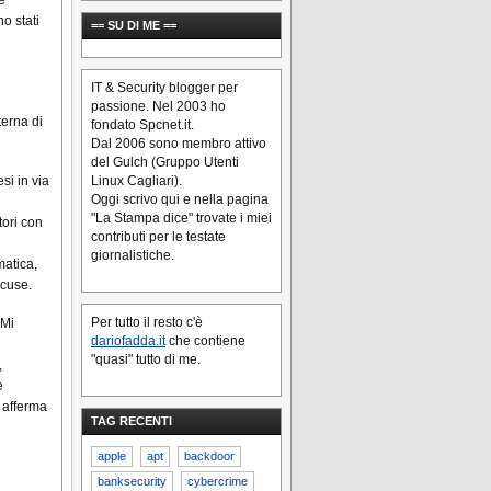
o stati
== SU DI ME ==
IT & Security blogger per
passione. Nel 2003 ho
terna di
fondato Spcnet.it.
Dal 2006 sono membro attivo
del Gulch (Gruppo Utenti
si in via
Linux Cagliari).
Oggi scrivo qui e nella pagina
"La Stampa dice" trovate i miei
tori con
contributi per le testate
giornalistiche.
matica,
ccuse.
Per tutto il resto c'è
“Mi
dariofadda.it
che contiene
"quasi" tutto di me.
,
e
 afferma
TAG RECENTI
apple
apt
backdoor
banksecurity
cybercrime