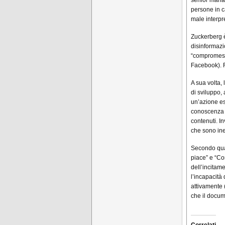
persone in c
male interpre
Zuckerberg 
disinformaz
“compromesso
Facebook). F
A sua volta,
di sviluppo,
un’azione es
conoscenza d
contenuti. I
che sono ine
Secondo qua
piace” e “Co
dell’incitam
l’incapacità
attivamente 
che il docum
Correlati