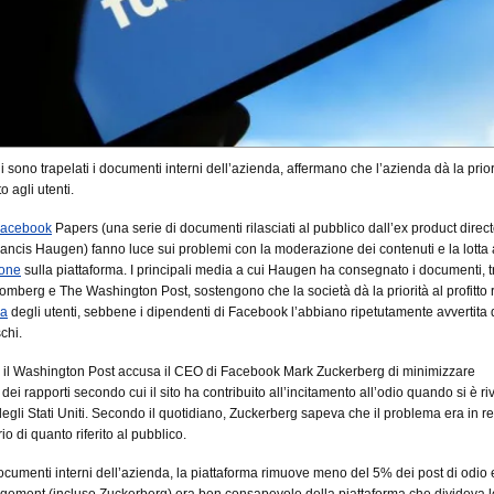
i sono trapelati i documenti interni dell’azienda, affermano che l’azienda dà la prior
to agli utenti.
acebook
Papers (una serie di documenti rilasciati al pubblico dall’ex product direct
ncis Haugen) fanno luce sui problemi con la moderazione dei contenuti e la lotta 
ione
sulla piattaforma. I principali media a cui Haugen ha consegnato i documenti, t
omberg e The Washington Post, sostengono che la società dà la priorità al profitto r
za
degli utenti, sebbene i dipendenti di Facebook l’abbiano ripetutamente avvertita 
schi.
 il Washington Post accusa il CEO di Facebook Mark Zuckerberg di minimizzare
dei rapporti secondo cui il sito ha contribuito all’incitamento all’odio quando si è riv
gli Stati Uniti. Secondo il quotidiano, Zuckerberg sapeva che il problema era in re
io di quanto riferito al pubblico.
cumenti interni dell’azienda, la piattaforma rimuove meno del 5% dei post di odio e
ement (incluso Zuckerberg) era ben consapevole della piattaforma che divideva l