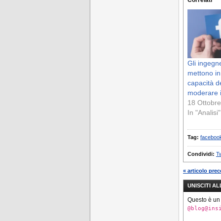
Gli ingegn
mettono in
capacità de
moderare i
18 Ottobr
In "Analisi"
Tag:
faceboo
Condividi:
Tw
« articolo pre
UNISCITI A
Questo è un
@blog@ins