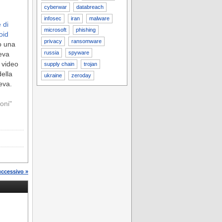
cyberwar
databreach
infosec
iran
malware
 di
microsoft
phishing
oid
privacy
ransomware
o una
russia
spyware
teva
 video
supply chain
trojan
della
ukraine
zeroday
eva.
ioni"
uccessivo »