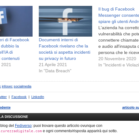
Il bug di Facebook
Messenger consente
spiare gli utenti Andr
L'azienda ha corrett
vulnerabilità che po
eri di Facebook
Documenti interni di
connettere chiamate
 dubbio la
Facebook rivelano che la
e audio all'insaputa 
ll’IA di
società si aspetta incidenti
persona che le ricev
 contenuti
su privacy in futuro
20 Novembre 2020
e 2021
21 Aprile 2021
In "Incidenti e Violaz
In "Data Breach"
k
infosec
socialmedia
itter
|
Facebook
|
LinkedIn
cedente
articolo s
LLA DISCUSSIONE
 blog del
Fediverso
: puoi trovare questo articolo ovunque con
e ogni commento/risposta apparirà qui sotto.
icurezzadigitale.com