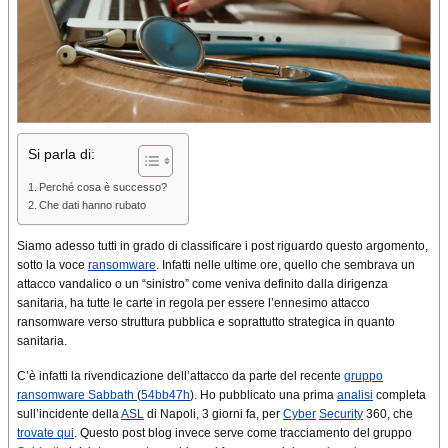
Si parla di:
Perché cosa è successo?
Che dati hanno rubato
Siamo adesso tutti in grado di classificare i post riguardo questo argomento,
sotto la voce
ransomware
. Infatti nelle ultime ore, quello che sembrava un
attacco vandalico o un “sinistro” come veniva definito dalla dirigenza
sanitaria, ha tutte le carte in regola per essere l’ennesimo attacco
ransomware verso struttura pubblica e soprattutto strategica in quanto
sanitaria.
C’è infatti la rivendicazione dell’attacco da parte del recente
gruppo
ransomware Sabbath
(
54bb47h
). Ho pubblicato una prima
analisi
completa
sull’incidente della
ASL
di Napoli, 3 giorni fa, per
Cyber
Security
360, che
trovate qui
. Questo post blog invece serve come tracciamento del gruppo