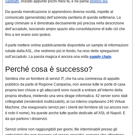
Sabbath
, iniziato appunto pochi mesi fa, e ne parlai
proprio qui
.
Da questa rivendicazione si apprendono diverse novità, rispetto al
comunicato (generalista) dell’azienda sanitaria di questa settimana. La
gang criminale si è dimostrata decisamente più precisa nella descrizione
dell’accaduto, lasciando ampio spazio alla consolidazione di tutto ciò che
fino a ieri erano solo ipotesi.
A parte mettere online pubblicamente disponibile un sample di informazioni
rubate dalla ASL, che vedremo più in fondo, ha reso delle spiegazioni
sull’accaduto. La parola magica è ancora una volta
supply chain
.
Perché cosa è successo?
Sembra che un fornitore di servizi IT, che ha una commessa di appalto
pubblico da parte di Regione Campania, non avesse tutte le porte di casa
propria ben chiuse e gli attaccanti sono riusciti a entrare all’interno della
propria struttura, mietendo una vera strage informatica: 42 server sono stati
crittografati (rendendoli inutilizzabili), al cui interno ospitavano 240 Virtual
Machine, che eseguivano servizi per i clienti del fornitore (di cui ancora non
è noto il nome), tra queste anche tutte quelle dedicate all’ASL di Napoli. E
da qui partono i disservizi.
Servizi online non raggiungibili per giorni, file interminabili presso gli
ambulatori che non riescono ad essere operativi, persone che attendono