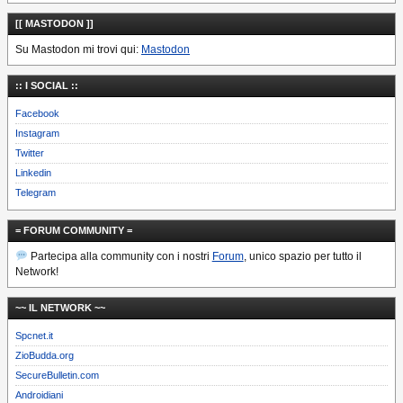
[[ MASTODON ]]
Su Mastodon mi trovi qui:
Mastodon
:: I SOCIAL ::
Facebook
Instagram
Twitter
Linkedin
Telegram
= FORUM COMMUNITY =
Partecipa alla community con i nostri
Forum
, unico spazio per tutto il
Network!
~~ IL NETWORK ~~
Spcnet.it
ZioBudda.org
SecureBulletin.com
Androidiani