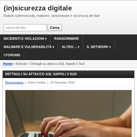
(in)sicurezza digitale
Notizie cybersecurity, malware, ransomware e sicurezza dei dati
INCIDENTI E VIOLAZIONI
RANSOMWARE
MALWARE E VULNERABILITÀ
ALTRO…
IL NETWORK
I FORUMS
Home
> Articolo > Dettagli su attacco ASL Napoli 3 Sud
DETTAGLI SU ATTACCO ASL NAPOLI 3 SUD
Ransomware
| Dario Fadda | 15 Gennaio 2022