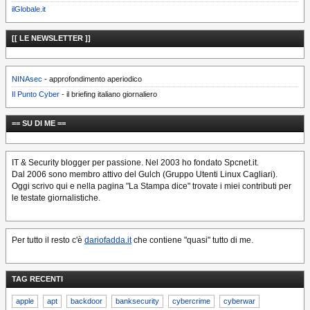
ilGlobale.it
[[ LE NEWSLETTER ]]
NINAsec
- approfondimento aperiodico
Il Punto Cyber
- il briefing italiano giornaliero
== SU DI ME ==
IT & Security blogger per passione. Nel 2003 ho fondato Spcnet.it.
Dal 2006 sono membro attivo del Gulch (Gruppo Utenti Linux Cagliari).
Oggi scrivo qui e nella pagina "La Stampa dice" trovate i miei contributi per
le testate giornalistiche.
Per tutto il resto c'è
dariofadda.it
che contiene "quasi" tutto di me.
TAG RECENTI
apple
apt
backdoor
banksecurity
cybercrime
cyberwar