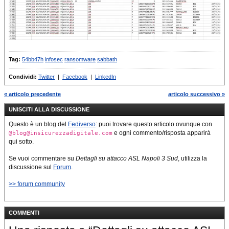
Tag:
54bb47h
infosec
ransomware
sabbath
Condividi:
Twitter
|
Facebook
|
LinkedIn
« articolo precedente
articolo successivo »
UNISCITI ALLA DISCUSSIONE
Questo è un blog del
Fediverso
: puoi trovare questo articolo ovunque con
e ogni commento/risposta apparirà
@blog@insicurezzadigitale.com
qui sotto.
Se vuoi commentare su
Dettagli su attacco ASL Napoli 3 Sud
, utilizza la
discussione sul
Forum
.
>> forum community
COMMENTI