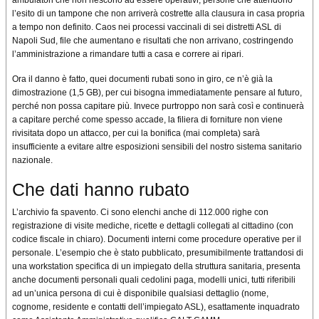
l’esito di un tampone che non arriverà costrette alla clausura in casa propria
a tempo non definito. Caos nei processi vaccinali di sei distretti ASL di
Napoli Sud, file che aumentano e risultati che non arrivano, costringendo
l’amministrazione a rimandare tutti a casa e correre ai ripari.
Ora il danno è fatto, quei documenti rubati sono in giro, ce n’è già la
dimostrazione (1,5 GB), per cui bisogna immediatamente pensare al futuro,
perché non possa capitare più. Invece purtroppo non sarà così e continuerà
a capitare perché come spesso accade, la filiera di forniture non viene
rivisitata dopo un attacco, per cui la bonifica (mai completa) sarà
insufficiente a evitare altre esposizioni sensibili del nostro sistema sanitario
nazionale.
Che dati hanno rubato
L’archivio fa spavento. Ci sono elenchi anche di 112.000 righe con
registrazione di visite mediche, ricette e dettagli collegati al cittadino (con
codice fiscale in chiaro). Documenti interni come procedure operative per il
personale. L’esempio che è stato pubblicato, presumibilmente trattandosi di
una workstation specifica di un impiegato della struttura sanitaria, presenta
anche documenti personali quali cedolini paga, modelli unici, tutti riferibili
ad un’unica persona di cui è disponibile qualsiasi dettaglio (nome,
cognome, residente e contatti dell’impiegato ASL), esattamente inquadrato